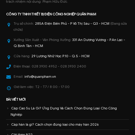
trách nhiệm nội dung: Phạm Hữu Đức.
CÔNG TY TNHH
THIẾT BỊ ĐIỆN CÔNG NGHIỆP
QUÂN PHẠM
Trụ sở chính:
285A Điện Biên Phủ - P Võ Thị Sáu - Q3 - HCM
(Đang sửa
chữa)
Xưởng Sản Xuất - Văn Phòng Xưởng:
331 An Dương Vương - P.An Lạc -
Q.Bình Tân - HCM
Cửa hàng:
29 Lương Nhữ Học P.10 - Q.5 - HCM
Điện thoại:
028 3930 4952 - 028 3930 2400
Email:
info@quanpham.vn
Giờ làm việc:
T2 - T7 / 8:00 - 17:00
BÀI VIẾT MỚI
Cáp Cao Su Là Gì? Ứng Dụng Và Cách Chọn Đúng Loại Cho Công
Nghiệp
Cáp hàn là gì? Cách chọn đúng loại cho máy hàn 2026
Cột thép N22