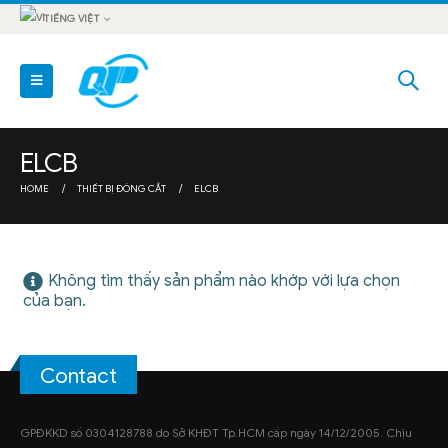
TIẾNG VIỆT
ELCB
HOME
THIẾT BỊ ĐÓNG CẮT
ELCB
Không tìm thấy sản phẩm nào khớp với lựa chọn
của bạn.
Contact
GPĐKKD số 0304128788 do Sở KHĐT Tp.HCM cấp ngày 14/12/2005. Chịu