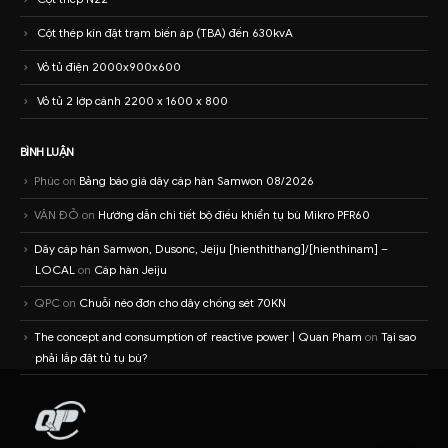
Cột thép kín đặt trạm biến áp (TBA) đến 630kvA
Vỏ tủ điện 2000x900x600
Vỏ tủ 2 lớp cánh 2200 x 1600 x 800
BÌNH LUẬN
Phúc
on
Bảng báo giá dây cáp hàn Samwon 08/2026
VĂN ĐỎ
on
Hướng dẫn chi tiết bộ điều khiển tụ bù Mikro PFR60
Dây cáp hàn Samwon, Dusonc, Jeiju [hienthithang]/[hienthinam] –
LOCAL
on
Cáp hàn Jeiju
QPC
on
Chuỗi néo đơn cho dây chống sét 70KN
The concept and consumption of reactive power | Quan Pham
on
Tại sao
phải lắp đặt tủ tụ bù?