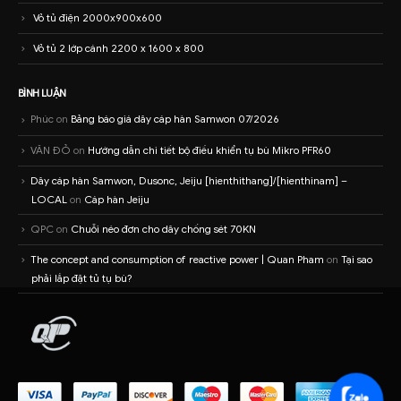
Vỏ tủ điện 2000x900x600
Vỏ tủ 2 lớp cánh 2200 x 1600 x 800
BÌNH LUẬN
Phúc
on
Bảng báo giá dây cáp hàn Samwon 07/2026
VĂN ĐỎ
on
Hướng dẫn chi tiết bộ điều khiển tụ bù Mikro PFR60
Dây cáp hàn Samwon, Dusonc, Jeiju [hienthithang]/[hienthinam] –
LOCAL
on
Cáp hàn Jeiju
QPC
on
Chuỗi néo đơn cho dây chống sét 70KN
The concept and consumption of reactive power | Quan Pham
on
Tại sao
phải lắp đặt tủ tụ bù?