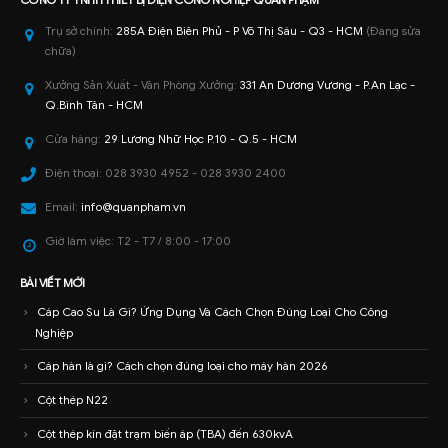
Trụ sở chính:
285A Điện Biên Phủ - P Võ Thị Sáu - Q3 - HCM
(Đang sửa
chữa)
Xưởng Sản Xuất - Văn Phòng Xưởng:
331 An Dương Vương - P.An Lạc -
Q.Bình Tân - HCM
Cửa hàng:
29 Lương Nhữ Học P.10 - Q.5 - HCM
Điện thoại:
028 3930 4952 - 028 3930 2400
Email:
info@quanpham.vn
Giờ làm việc:
T2 - T7 / 8:00 - 17:00
BÀI VIẾT MỚI
Cáp Cao Su Là Gì? Ứng Dụng Và Cách Chọn Đúng Loại Cho Công
Nghiệp
Cáp hàn là gì? Cách chọn đúng loại cho máy hàn 2026
Cột thép N22
Cột thép kín đặt trạm biến áp (TBA) đến 630kvA