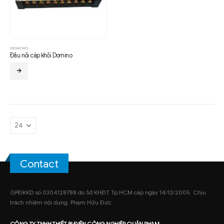
DOMINO
Đầu nối cáp khối Domino
Contact
GPĐKKD số 0304128788 do Sở KHĐT Tp.HCM cấp ngày 14/12/2005. Chịu
trách nhiệm nội dung: Phạm Hữu Đức.
CÔNG TY TNHH
THIẾT BỊ ĐIỆN CÔNG NGHIỆP
QUÂN PHẠM