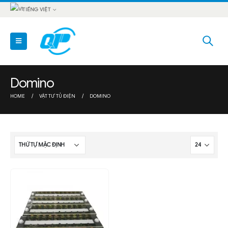
TIẾNG VIỆT
Domino
HOME
VẬT TƯ TỦ ĐIỆN
DOMINO