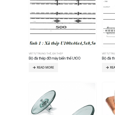
VẬT TƯ TRUNG THẾ
,
ĐÀ THÉP
VẬT TƯ TR
Bộ đà thép đỡ máy biến thế U100
Bộ đà t
READ MORE
RE