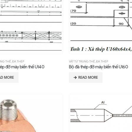
UNG THẾ
,
ĐÀ THÉP
VẬT TƯ TRUNG THẾ
,
ĐÀ THÉP
hép đỡ máy biến thế U140
Bộ đà thép đỡ máy biến thế U160
AD MORE
READ MORE