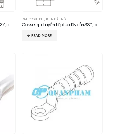
ĐẦU COSSE
,
PHỤ KIỆN ĐẤU NỐI
Cosse ép chuyển tiếp hai dây dẫn SSY, compression, 0°
Cosse ép chuyển tiếp hai dây dẫn SSY, compression, 30°
READ MORE