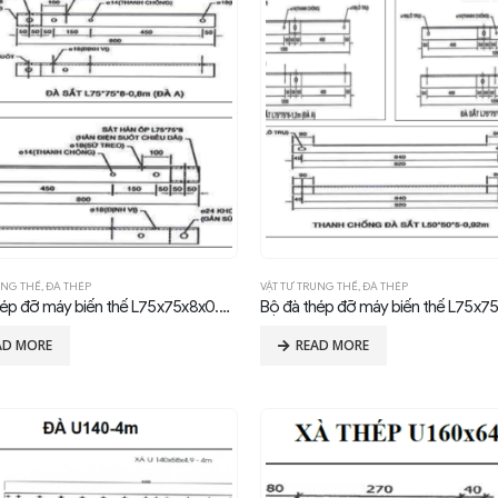
UNG THẾ
,
ĐÀ THÉP
VẬT TƯ TRUNG THẾ
,
ĐÀ THÉP
Bộ đà thép đỡ máy biến thế L75x75x8x0.8m
Bộ đà thép đỡ máy biến thế L75x7
AD MORE
READ MORE