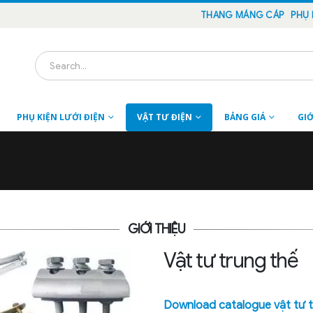
THANG MÁNG CÁP
PHỤ 
PHỤ KIỆN LƯỚI ĐIỆN
VẬT TƯ ĐIỆN
BẢNG GIÁ
GIỚ
GIỚI THIỆU
Vật tư trung thế
Download catalogue vật tư 