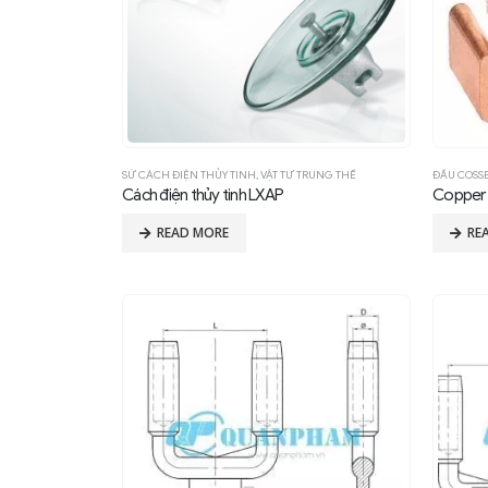
SỨ CÁCH ĐIỆN THỦY TINH
,
VẬT TƯ TRUNG THẾ
ĐẦU COSS
Cách điện thủy tinh LXAP
Copper
READ MORE
RE