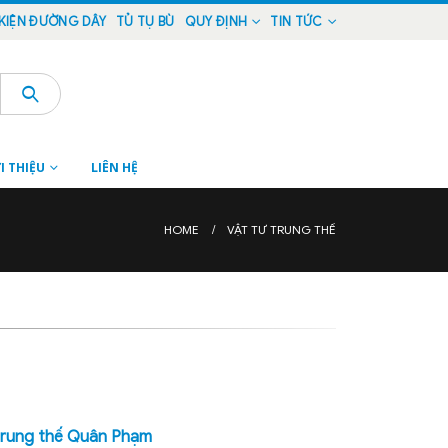
KIỆN ĐƯỜNG DÂY
TỦ TỤ BÙ
QUY ĐỊNH
TIN TỨC
I THIỆU
LIÊN HỆ
HOME
VẬT TƯ TRUNG THẾ
trung thế Quân Phạm