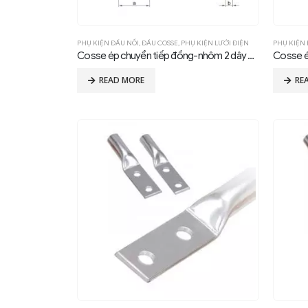
PHỤ KIỆN ĐẤU NỐI
,
ĐẦU COSSE
,
PHỤ KIỆN LƯỚI ĐIỆN
PHỤ KIỆN 
Cosse ép chuyển tiếp đồng-nhôm 2 dây dẫn type SSYG, compression, 0°
READ MORE
RE