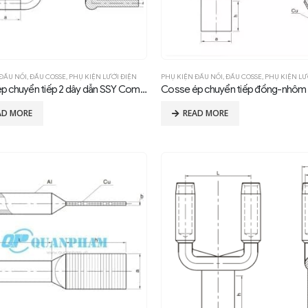
ĐẤU NỐI
,
ĐẦU COSSE
,
PHỤ KIỆN LƯỚI ĐIỆN
PHỤ KIỆN ĐẤU NỐI
,
ĐẦU COSSE
,
PHỤ KIỆN LƯ
Cosse ép chuyển tiếp 2 dây dẫn SSY Compression 90°
AD MORE
READ MORE