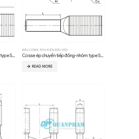
ĐẦU COSSE
,
PHỤ KIỆN ĐẤU NỐI
Cosse ép chuyển tiếp đồng-nhôm type SYG, compression, 0°
Cosse ép chuyển tiếp đồng-nhôm type SYG, compression, 30°
READ MORE