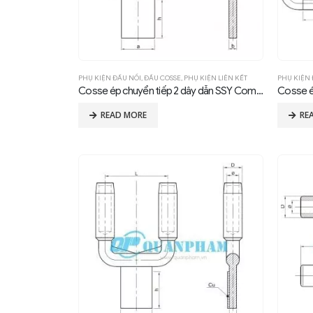
PHỤ KIỆN ĐẤU NỐI
,
ĐẦU COSSE
,
PHỤ KIỆN LIÊN KẾT
PHỤ KIỆN 
Cosse ép chuyển tiếp 2 dây dẫn SSY Compression 0°
READ MORE
RE