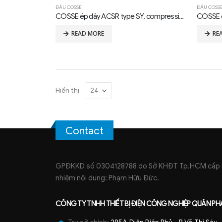
ĐẦU COSSE
ĐẦU COSS
COSSE ép dây ACSR type SY, compression, 0°
READ MORE
RE
Hiển thị:
Contact
GPĐKKD số 0304128788 do Sở KHĐT Tp.HCM cấp ng
nhiệm nội dung: Phạm Hữu Đức.
CÔNG TY TNHH
THIẾT BỊ ĐIỆN CÔNG NGHIỆP
QUÂN PH