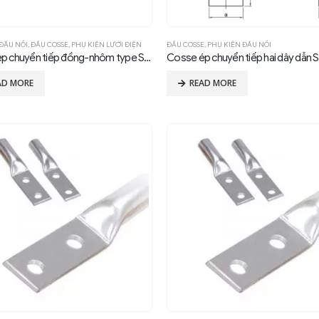
ĐẤU NỐI
,
ĐẦU COSSE
,
PHỤ KIỆN LƯỚI ĐIỆN
ĐẦU COSSE
,
PHỤ KIỆN ĐẤU NỐI
Cosse ép chuyển tiếp đồng-nhôm type SYG, compression, 0°
AD MORE
READ MORE