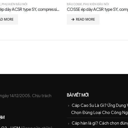
E
,
PHỤ KIỆN ĐẤU NỐI
ĐẦU COSSE
,
PHỤ KIỆN ĐẤU NỐI
COSSE ép dây ACSR type SY, compression, 30°
AD MORE
READ MORE
BÀI VIẾT MỚI
ày 14/12/2005. Chịu trách
Cáp Cao Su Là Gì? Ứng Dụng 
Chọn Đúng Loại Cho Công Ng
ẠM
Cáp hàn là gì? Cách chọn đúng