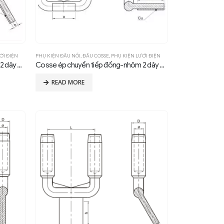
ỚI ĐIỆN
PHỤ KIỆN ĐẤU NỐI
,
ĐẦU COSSE
,
PHỤ KIỆN LƯỚI ĐIỆN
Cosse ép chuyển tiếp đồng-nhôm 2 dây dẫn type SSYG, compression 30°
Cosse ép chuyển tiếp đồng-nhôm 2 dây dẫn type SSYG, compression 90°
READ MORE