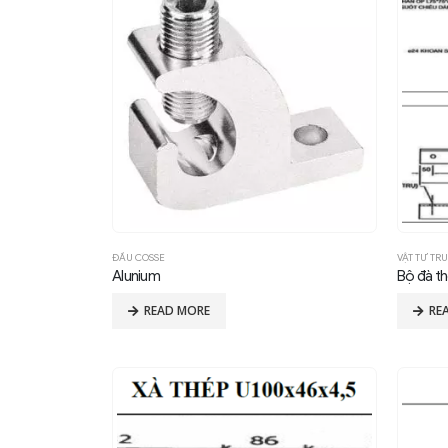
ĐẦU COSSE
VẬT TƯ TR
Alunium
READ MORE
RE