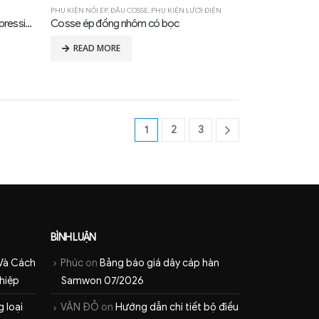
PHỤ KIỆN NỐI ÉP
,
ĐẦU COSSE
,
PHỤ KIỆN LƯỚI ĐIỆN
COSSE ép dây ACSR type SY, compression, 90°
Cosse ép đồng nhôm có bọc
READ MORE
1
2
3
BÌNH LUẬN
Và Cách
Phúc
on
Bảng báo giá dây cáp hàn
hiệp
Samwon 07/2026
 loại
VĂN ĐỎ
on
Hướng dẫn chi tiết bộ điều