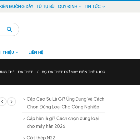
KIỆN ĐƯỜNG DÂY
TỦ TỤ BÙ
QUY ĐỊNH
TIN TỨC
I THIỆU
LIÊN HỆ
UNG THẾ
,
ĐÀ THÉP
BỘ ĐÀ THÉP ĐỠ MÁY BIẾN THẾ U100
Cáp Cao Su Là Gì? Ứng Dụng Và Cách
Chọn Đúng Loại Cho Công Nghiệp
Cáp hàn là gì? Cách chọn đúng loại
cho máy hàn 2026
Cột thép N22