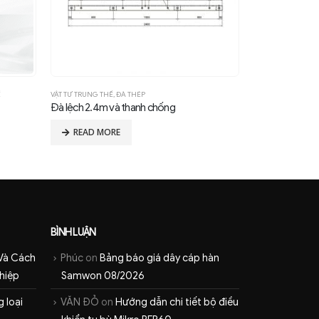
Ế
VẬT TƯ TRUNG THẾ
,
ĐÀ THÉP
SỨ CÁCH ĐIỆN THỦ
Đà lệch 2.4m và thanh chống
Sứ cách điện th
READ MORE
READ MOR
BÌNH LUẬN
Và Cách
Phúc
on
Bảng báo giá dây cáp hàn
hiệp
Samwon 08/2026
 loại
VĂN ĐỎ
on
Hướng dẫn chi tiết bộ điều