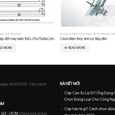
UNG THẾ
,
ĐÀ THÉP
SỨ CÁCH ĐIỆN THỦY TINH
,
VẬT TƯ TRUNG TH
hép đỡ máy biến thế L75x75x8x1.2m
Cách điện thủy tinh có tiếp đất
AD MORE
READ MORE
BÀI VIẾT MỚI
ày 14/12/2005. Chịu trách
Cáp Cao Su Là Gì? Ứng Dụng 
Chọn Đúng Loại Cho Công Ng
ẠM
Cáp hàn là gì? Cách chọn đúng
 - Q3 - HCM
(Đang sửa chữa)