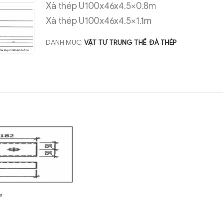
Xà thép U100x46x4.5×0.8m
Xà thép U100x46x4.5×1.1m
DANH MỤC:
VẬT TƯ TRUNG THẾ
,
ĐÀ THÉP