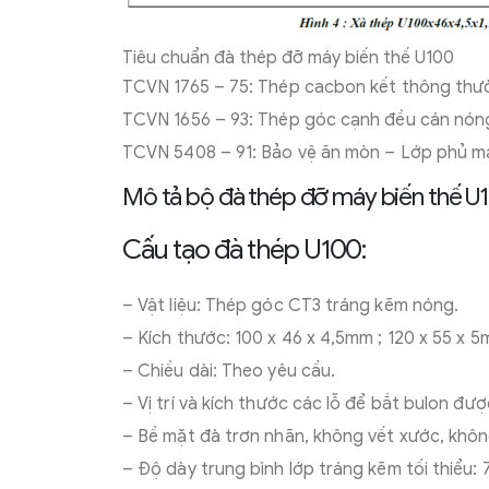
Tiêu chuẩn đà thép đỡ máy biến thế U100
TCVN 1765 – 75: Thép cacbon kết thông thư
TCVN 1656 – 93: Thép góc cạnh đều cán nóng
TCVN 5408 – 91: Bảo vệ ăn mòn – Lớp phủ mạ
Mô tả bộ đà thép đỡ máy biến thế U
Cấu tạo đà thép U100:
– Vật liệu: Thép góc CT3 tráng kẽm nóng.
– Kích thước: 100 x 46 x 4,5mm ; 120 x 55 x 5
– Chiều dài: Theo yêu cầu.
– Vị trí và kích thước các lỗ để bắt bulon đư
– Bề mặt đà trơn nhãn, không vết xước, khôn
– Độ dày trung bình lớp tráng kẽm tối thiểu: