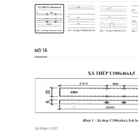
MÔ TẢ
Xà thép U100