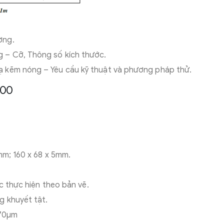
ờng.
 – Cỡ, Thông số kích thước.
 kẽm nóng – Yêu cầu kỹ thuật và phương pháp thử.
100
mm; 160 x 68 x 5mm.
ợc thực hiện theo bản vẽ.
g khuyết tật.
 70μm