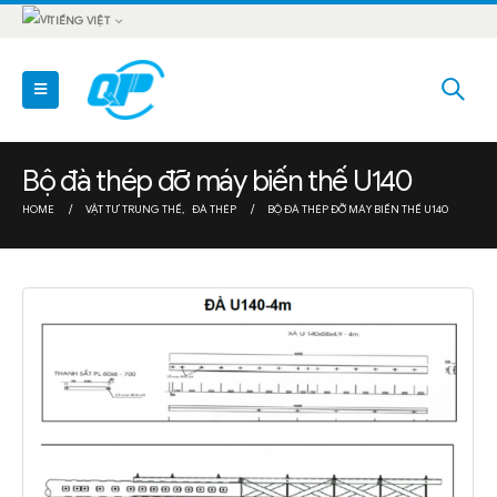
TIẾNG VIỆT
Bộ đà thép đỡ máy biến thế U140
HOME
VẬT TƯ TRUNG THẾ
,
ĐÀ THÉP
BỘ ĐÀ THÉP ĐỠ MÁY BIẾN THẾ U140