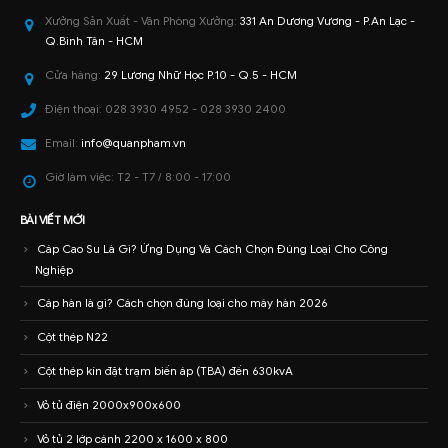
Xưởng Sản Xuất - Văn Phòng Xưởng:
331 An Dương Vương - P.An Lạc -
Q.Bình Tân - HCM
Cửa hàng:
29 Lương Nhữ Học P.10 - Q.5 - HCM
Điện thoại:
028 3930 4952 - 028 3930 2400
Email:
info@quanpham.vn
Giờ làm việc:
T2 - T7 / 8:00 - 17:00
BÀI VIẾT MỚI
Cáp Cao Su Là Gì? Ứng Dụng Và Cách Chọn Đúng Loại Cho Công
Nghiệp
Cáp hàn là gì? Cách chọn đúng loại cho máy hàn 2026
Cột thép N22
Cột thép kín đặt trạm biến áp (TBA) đến 630kvA
Vỏ tủ điện 2000x900x600
Vỏ tủ 2 lớp cánh 2200 x 1600 x 800