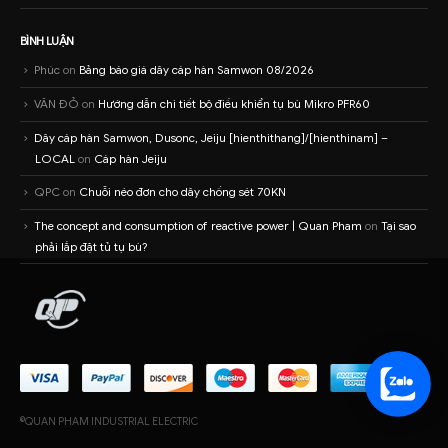
BÌNH LUẬN
Phúc
on
Bảng báo giá dây cáp hàn Samwon 08/2026
VĂN ĐỎ
on
Hướng dẫn chi tiết bộ điều khiển tụ bù Mikro PFR60
Dây cáp hàn Samwon, Dusonc, Jeiju [hienthithang]/[hienthinam] –
LOCAL
on
Cáp hàn Jeiju
QPC
on
Chuỗi néo đơn cho dây chống sét 70KN
The concept and consumption of reactive power | Quan Pham
on
Tại sao
phải lắp đặt tủ tụ bù?
©QUAN PHAM INDUSTRIAL ELECTRIC