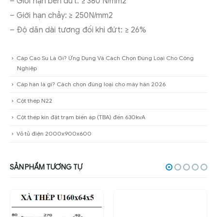
– Giới hạn bền đứt: ≥ 380 N/mm2
– Giới hạn chảy: ≥ 250N/mm2
– Độ dãn dài tương đối khi đứt: ≥ 26%
Cáp Cao Su Là Gì? Ứng Dụng Và Cách Chọn Đúng Loại Cho Công
Nghiệp
Cáp hàn là gì? Cách chọn đúng loại cho máy hàn 2026
Cột thép N22
Cột thép kín đặt trạm biến áp (TBA) đến 630kvA
Vỏ tủ điện 2000x900x600
SẢN PHẨM TƯƠNG TỰ