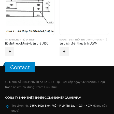
VẬT TƯ TRUNG THẾ
,
ĐÀ THÉP
SỨ CÁCH ĐIỆN THỦY TINH
,
VẬT TƯ TRUNG THẾ
Bộ đà thép đỡ máy biến thế U160
Sứ cách điện thủy tinh LXWP
Contact
GPĐKKD số 0304128788 do Sở KHĐT Tp.HCM cấp ngày 14/12/2005. Chịu
trách nhiệm nội dung: Phạm Hữu Đức.
CÔNG TY TNHH
THIẾT BỊ ĐIỆN CÔNG NGHIỆP
QUÂN PHẠM
Trụ sở chính:
285A Điện Biên Phủ - P Võ Thị Sáu - Q3 - HCM
(Đang sửa
chữa)