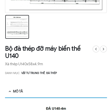
Bộ đà thép đỡ máy biến thế
U140
Xà thép U140x58x4.9m
DANH MỤC:
VẬT TƯ TRUNG THẾ
,
ĐÀ THÉP
MÔ TẢ