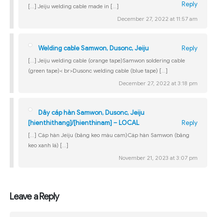
Reply
[…] Jeiju welding cable made in […]
December 27, 2022 at 11:57 am
Welding cable Samwon, Dusonc, Jeiju
Reply
[…] Jeiju welding cable (orange tape)Samwon soldering cable
(green tape)< br>Dusonc welding cable (blue tape) […]
December 27, 2022 at 3:18 pm
Dây cáp hàn Samwon, Dusonc, Jeiju
[hienthithang]/[hienthinam] – LOCAL
Reply
[…] Cáp hàn Jeiju (băng keo màu cam)Cáp hàn Samwon (băng
keo xanh lá) […]
November 21, 2023 at 3:07 pm
Leave a Reply