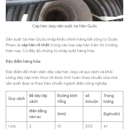
Cáp hàn Jeiju sản xuất tại Hàn Quốc
Sản xuất tại Hàn Quốc nhập khẩu chính hãng bởi công ty Quân
Phạm, là
cáp hàn rẻ nhất
trong các loại cáp hàn trên thị trường
hiện nay. Có đầy đủ chứng từ nhập xuất hàng hóa.
Đặc điểm hàng hóa:
Đặc điểm để nhận diện dây cáp hàn Jeiju về qui cách và khối
lượng dây cáp trên thực tế được tính toán theo chuẩn của nhà
sản xuất đưa ra theo tiêu chuẩn ngành điện công nghiệp
Bề dày lớp
Đường kính
số
Trọng
Quy cách
cách
tổng
m/cuộn
lượng
điện bằng
(mm)
(kg/cuộn)
cao su
1 x16
2
10
200
41