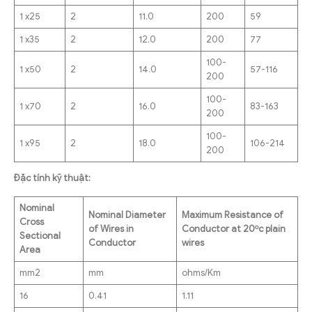
1 x25
2
11.0
200
59
1 x35
2
12.0
200
77
100-
1 x50
2
14.0
57-116
200
100-
1 x70
2
16.0
83-163
200
100-
1 x95
2
18.0
106-214
200
Đặc tính kỹ thuật:
Nominal
Nominal Diameter
Maximum Resistance of
Cross
o
of Wires in
Conductor at 20
c plain
Sectional
Conductor
wires
Area
mm2
mm
ohms/Km
16
0.41
1.11