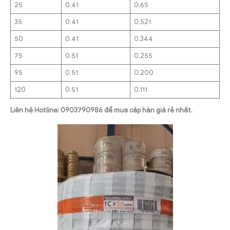
25
0.41
0.65
35
0.41
0.521
50
0.41
0.344
75
0.51
0.255
95
0.51
0.200
120
0.51
0.111
Liên hệ Hotline: 0903790986 để mua cáp hàn giá rẻ nhất.