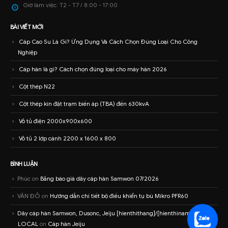
Giờ làm việc:
T2 - T7 / 8:00 - 17:00
BÀI VIẾT MỚI
Cáp Cao Su Là Gì? Ứng Dụng Và Cách Chọn Đúng Loại Cho Công
Nghiệp
Cáp hàn là gì? Cách chọn đúng loại cho máy hàn 2026
Cột thép N22
Cột thép kín đặt trạm biến áp (TBA) đến 630kvA
Vỏ tủ điện 2000x900x600
Vỏ tủ 2 lớp cánh 2200 x 1600 x 800
BÌNH LUẬN
Phúc
on
Bảng báo giá dây cáp hàn Samwon 07/2026
VĂN ĐỎ
on
Hướng dẫn chi tiết bộ điều khiển tụ bù Mikro PFR60
Dây cáp hàn Samwon, Dusonc, Jeiju [hienthithang]/[hienthinam] –
LOCAL
on
Cáp hàn Jeiju