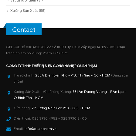
Vật tư lưới điện
(31)
Xưởng Sản Xuất
(55)
Contact
GPĐKKD số 0304128788 do Sở KHĐT Tp.HCM cấp ngày 14/12/2005. Chịu
trách nhiệm nội dung: Phạm Hữu Đức.
CÔNG TY TNHH
THIẾT BỊ ĐIỆN CÔNG NGHIỆP
QUÂN PHẠM
Trụ sở chính:
285A Điện Biên Phủ - P Võ Thị Sáu - Q3 - HCM
(Đang sửa
chữa)
Xưởng Sản Xuất - Văn Phòng Xưởng:
331 An Dương Vương - P.An Lạc -
Q.Bình Tân - HCM
Cửa hàng:
29 Lương Nhữ Học P.10 - Q.5 - HCM
Điện thoại:
028 3930 4952 - 028 3930 2400
Email:
info@quanpham.vn