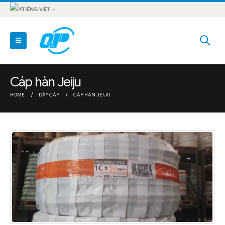
TIẾNG VIỆT
Cáp hàn Jeiju
HOME
DÂY CÁP
CÁP HÀN JEIJU