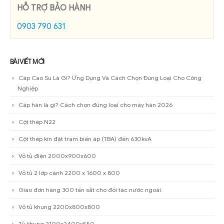
HỖ TRỢ BẢO HÀNH
0903 790 631
BÀI VIẾT MỚI
Cáp Cao Su Là Gì? Ứng Dụng Và Cách Chọn Đúng Loại Cho Công
Nghiệp
Cáp hàn là gì? Cách chọn đúng loại cho máy hàn 2026
Cột thép N22
Cột thép kín đặt trạm biến áp (TBA) đến 630kvA
Vỏ tủ điện 2000x900x600
Vỏ tủ 2 lớp cánh 2200 x 1600 x 800
Giao đơn hàng 300 tấn sắt cho đối tác nước ngoài.
Vỏ tủ khung 2200x800x800
Tủ khung 2100x2400x550