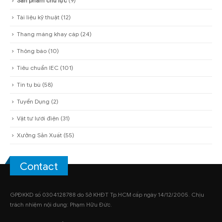
Sản phẩm chủ lực
(9)
Tài liệu kỹ thuật
(12)
Thang máng khay cáp
(24)
Thông báo
(10)
Tiêu chuẩn IEC
(101)
Tin tụ bù
(58)
Tuyển Dụng
(2)
Vật tư lưới điện
(31)
Xưởng Sản Xuất
(55)
Contact
GPĐKKD số 0304128788 do Sở KHĐT Tp.HCM cấp ngày 14/12/2005. Chịu
trách nhiệm nội dung: Phạm Hữu Đức.