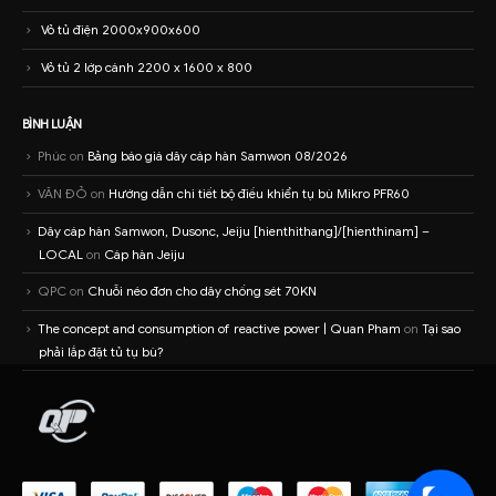
Vỏ tủ điện 2000x900x600
Vỏ tủ 2 lớp cánh 2200 x 1600 x 800
BÌNH LUẬN
Phúc
on
Bảng báo giá dây cáp hàn Samwon 08/2026
VĂN ĐỎ
on
Hướng dẫn chi tiết bộ điều khiển tụ bù Mikro PFR60
Dây cáp hàn Samwon, Dusonc, Jeiju [hienthithang]/[hienthinam] –
LOCAL
on
Cáp hàn Jeiju
QPC
on
Chuỗi néo đơn cho dây chống sét 70KN
The concept and consumption of reactive power | Quan Pham
on
Tại sao
phải lắp đặt tủ tụ bù?