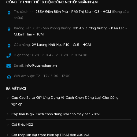
CÔNG TY TNHH
THIẾT BỊ ĐIỆN CÔNG NGHIỆP
QUÂN PHẠM
Trụ sở chính:
285A Điện Biên Phủ - P Võ Thị Sáu - Q3 - HCM
(Đang sửa
chữa)
Xưởng Sản Xuất - Văn Phòng Xưởng:
331 An Dương Vương - P.An Lạc -
Q.Bình Tân - HCM
Cửa hàng:
29 Lương Nhữ Học P.10 - Q.5 - HCM
Điện thoại:
028 3930 4952 - 028 3930 2400
Email:
info@quanpham.vn
Giờ làm việc:
T2 - T7 / 8:00 - 17:00
BÀI VIẾT MỚI
Cáp Cao Su Là Gì? Ứng Dụng Và Cách Chọn Đúng Loại Cho Công
Nghiệp
Cáp hàn là gì? Cách chọn đúng loại cho máy hàn 2026
Cột thép N22
Cột thép kín đặt trạm biến áp (TBA) đến 630kvA