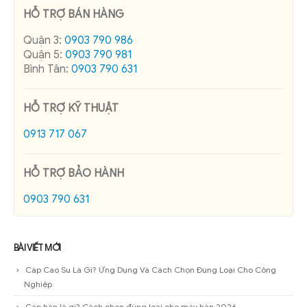
HỖ TRỢ BÁN HÀNG
Quận 3:
0903 790 986
Quận 5:
0903 790 981
Bình Tân:
0903 790 631
HỖ TRỢ KỸ THUẬT
0913 717 067
HỖ TRỢ BẢO HÀNH
0903 790 631
BÀI VIẾT MỚI
Cáp Cao Su Là Gì? Ứng Dụng Và Cách Chọn Đúng Loại Cho Công
Nghiệp
Cáp hàn là gì? Cách chọn đúng loại cho máy hàn 2026