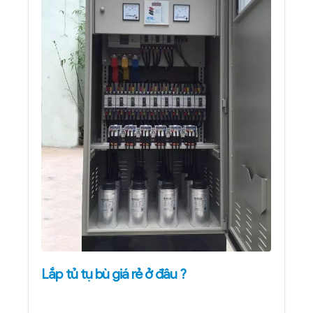
Lắp tủ tụ bù giá rẻ ở đâu ?