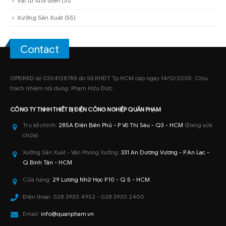
Vật tư lưới điện
(31)
Xưởng Sản Xuất
(55)
Contact
GPĐKKD số 0304128788 do Sở KHĐT Tp.HCM cấp ngày 14/12/2005. Chịu
trách nhiệm nội dung: Phạm Hữu Đức.
CÔNG TY TNHH
THIẾT BỊ ĐIỆN CÔNG NGHIỆP
QUÂN PHẠM
Trụ sở chính:
285A Điện Biên Phủ - P Võ Thị Sáu - Q3 - HCM
(Đang sửa
chữa)
Xưởng Sản Xuất - Văn Phòng Xưởng:
331 An Dương Vương - P.An Lạc -
Q.Bình Tân - HCM
Cửa hàng:
29 Lương Nhữ Học P.10 - Q.5 - HCM
Điện thoại:
028 3930 4952 - 028 3930 2400
Email:
info@quanpham.vn