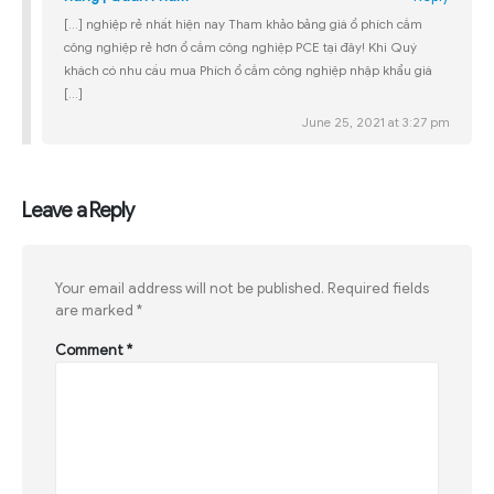
[…] nghiệp rẻ nhất hiện nay Tham khảo bảng giá ổ phích cắm
công nghiệp rẻ hơn ổ cắm công nghiệp PCE tại đây! Khi Quý
khách có nhu cầu mua Phích ổ cắm công nghiệp nhập khẩu giá
[…]
June 25, 2021 at 3:27 pm
Leave a Reply
Your email address will not be published.
Required fields
are marked
*
Comment
*