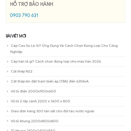
HỖ TRỢ BẢO HÀNH
0903 790 631
BÀI VIẾT MỚI
Cáp Cao Su Là Gì? Ứng Dụng Và Cách Chọn Đúng Loại Cho Công
Nghiệp
Cáp hàn là gì? Cách chọn đúng loại cho máy hàn 2026
Cột thép N22
Cột thép kín đặt trạm biến áp (TBA) đến 630kvA
Vỏ tủ điện 2000x900x600
Vỏ tủ 2 lớp cánh 2200 x 1600 x 800
Giao đơn hàng 300 tấn sắt cho đối tác nước ngoài.
Vỏ tủ khung 2200x800x800
Tủ khung 2100x2400x550