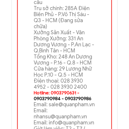
NGHIỆP QUÂN PHẠM
Chuyên cung cấp thiết bị
điện, sản xuất
vỏ tủ điện
,
thang máng cáp
theo yêu
cầu
Trụ sở chính: 285A Điện
Biên Phủ - P.Võ Thị Sáu -
Q3 - HCM (Đang sửa
chữa)
Xưởng Sản Xuất - Văn
Phòng Xưởng: 331 An
Dương Vương - P.An Lạc -
Q.Bình Tân - HCM
Tổng Kho: 248 An Dương
Vương - P.16 - Q.8 - HCM
Cửa hàng: 29 Lương Nhữ
Học P.10 - Q.5 - HCM
Điện thoại: 028 3930
4952 - 028 3930 2400
Hotline: 0903790631 -