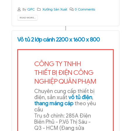
By
QPC
Xưởng Sản Xuất
0 Comments
READ MORE...
Vỏ tủ 2 lớp cánh 2200 x 1600 x 800
CÔNG TY TNHH
THIẾT BỊ ĐIỆN CÔNG
NGHIỆP QUÂN PHẠM
Chuyên cung cấp thiết bị
điện, sản xuất
vỏ tủ điện
,
thang máng cáp
theo yêu
cầu
Trụ sở chính: 285A Điện
Biên Phủ - P.Võ Thị Sáu -
Q3 - HCM (Đang sửa