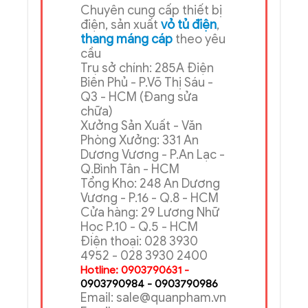
CÔNG TY TNHH
THIẾT BỊ ĐIỆN CÔNG
NGHIỆP QUÂN PHẠM
Chuyên cung cấp thiết bị
điện, sản xuất
vỏ tủ điện
,
thang máng cáp
theo yêu
cầu
Trụ sở chính: 285A Điện
Biên Phủ - P.Võ Thị Sáu -
Q3 - HCM (Đang sửa
chữa)
Xưởng Sản Xuất - Văn
Phòng Xưởng: 331 An
Dương Vương - P.An Lạc -
Q.Bình Tân - HCM
Tổng Kho: 248 An Dương
Vương - P.16 - Q.8 - HCM
Cửa hàng: 29 Lương Nhữ
Học P.10 - Q.5 - HCM