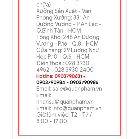
Trụ sở chính: 285A Điện
Biên Phủ - P.Võ Thị Sáu -
Q3 - HCM (Đang sửa
chữa)
Xưởng Sản Xuất - Văn
Phòng Xưởng: 331 An
Dương Vương - P.An Lạc -
Q.Bình Tân - HCM
Tổng Kho: 248 An Dương
Vương - P.16 - Q.8 - HCM
Cửa hàng: 29 Lương Nhữ
Học P.10 - Q.5 - HCM
Điện thoại: 028 3930
4952 - 028 3930 2400
Hotline: 0903790631 -
0903790984 - 0903790986
Email: sale@quanpham.vn
Email:
nhansu@quanpham.vn
Email: info@quanpham.vn
Giờ làm việc: T2 - T7 /
8:00 - 17:00