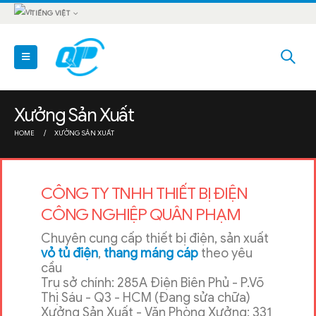
TIẾNG VIỆT
Xưởng Sản Xuất
HOME
XƯỞNG SẢN XUẤT
CÔNG TY TNHH THIẾT BỊ ĐIỆN
CÔNG NGHIỆP QUÂN PHẠM
Chuyên cung cấp thiết bị điện, sản xuất
vỏ tủ điện
,
thang máng cáp
theo yêu
cầu
Trụ sở chính: 285A Điện Biên Phủ - P.Võ
Thị Sáu - Q3 - HCM (Đang sửa chữa)
Xưởng Sản Xuất - Văn Phòng Xưởng: 331