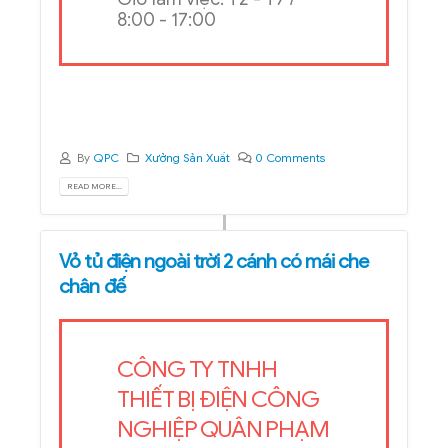
0903790984 - 0903790986
Email: sale@quanpham.vn
Email:
nhansu@quanpham.vn
Email: info@quanpham.vn
Giờ làm việc: T2 - T7 /
8:00 - 17:00
By
QPC
Xưởng Sản Xuất
0 Comments
READ MORE...
Vỏ tủ điện ngoài trời 2 cánh có mái che
chân đế