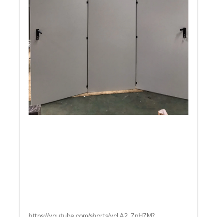
https://youtube.com/shorts/vcLA2_ZnHZM?