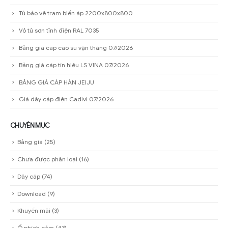
Quân Phạm chuyên sản xuất vỏ tủ điện theo yêu cầu
Bảng giá ổ cắm công nghiệp PCE 07/2026
Bảng giá phích cắm công nghiệp PCE 07/2026
Tủ bảo vệ trạm biến áp 2200x800x800
Vỏ tủ sơn tĩnh điện RAL 7035
Bảng giá cáp cao su vận thăng 07/2026
Bảng giá cáp tín hiệu LS VINA 07/2026
BẢNG GIÁ CÁP HÀN JEIJU
Giá dây cáp điện Cadivi 07/2026
CHUYÊN MỤC
Bảng giá
(25)
Chưa được phân loại
(16)