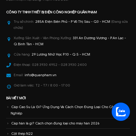
Contact
GPĐKKD số 0304128788 do Sở KHĐT Tp.HCM cấp ngày 14/12/2005. Chịu
trách nhiệm nội dung: Phạm Hữu Đức.
CÔNG TY TNHH
THIẾT BỊ ĐIỆN CÔNG NGHIỆP
QUÂN PHẠM
Trụ sở chính:
285A Điện Biên Phủ - P Võ Thị Sáu - Q3 - HCM
(Đang sửa
chữa)
Xưởng Sản Xuất - Văn Phòng Xưởng:
331 An Dương Vương - P.An Lạc -
Q.Bình Tân - HCM
Cửa hàng:
29 Lương Nhữ Học P.10 - Q.5 - HCM
Điện thoại:
028 3930 4952 - 028 3930 2400
Email:
info@quanpham.vn
Giờ làm việc:
T2 - T7 / 8:00 - 17:00
BÀI VIẾT MỚI