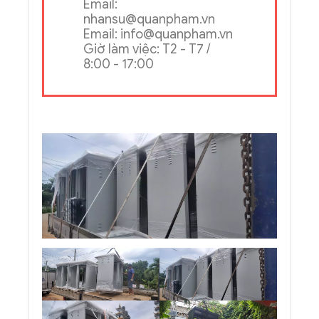
Điện thoại: 028 3930
4952 - 028 3930 2400
Hotline: 0903790631 -
0903790984 - 0903790986
Email: sale@quanpham.vn
Email:
nhansu@quanpham.vn
Email: info@quanpham.vn
Giờ làm việc: T2 - T7 /
8:00 - 17:00