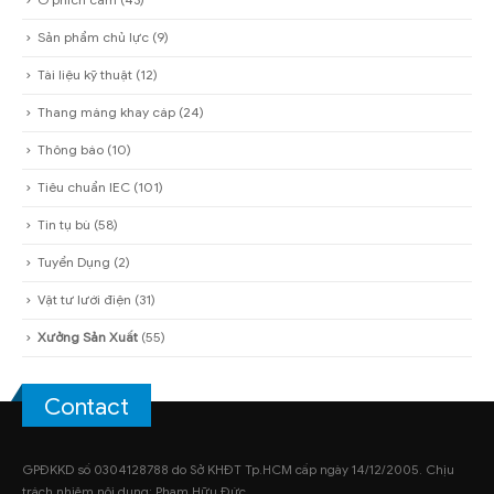
Dây cáp
(74)
Download
(9)
Khuyến mãi
(3)
Ổ phích cắm
(43)
Sản phẩm chủ lực
(9)
Tài liệu kỹ thuật
(12)
Thang máng khay cáp
(24)
Thông báo
(10)
Tiêu chuẩn IEC
(101)
Tin tụ bù
(58)
Tuyển Dụng
(2)
Vật tư lưới điện
(31)
Xưởng Sản Xuất
(55)