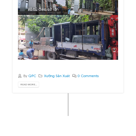
Vỏ tủ điện cỡ lớn
By
QPC
Xưởng Sản Xuất
0 Comments
READ MORE...