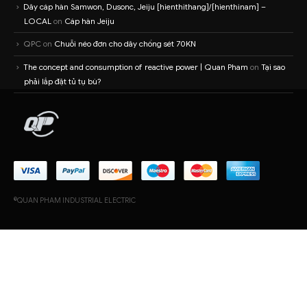
Dây cáp hàn Samwon, Dusonc, Jeiju [hienthithang]/[hienthinam] –
LOCAL
on
Cáp hàn Jeiju
QPC
on
Chuỗi néo đơn cho dây chống sét 70KN
The concept and consumption of reactive power | Quan Pham
on
Tại sao
phải lắp đặt tủ tụ bù?
©QUAN PHAM INDUSTRIAL ELECTRIC