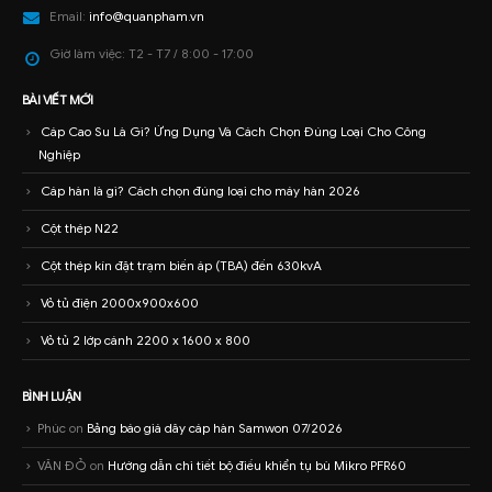
Email:
info@quanpham.vn
Giờ làm việc:
T2 - T7 / 8:00 - 17:00
BÀI VIẾT MỚI
Cáp Cao Su Là Gì? Ứng Dụng Và Cách Chọn Đúng Loại Cho Công
Nghiệp
Cáp hàn là gì? Cách chọn đúng loại cho máy hàn 2026
Cột thép N22
Cột thép kín đặt trạm biến áp (TBA) đến 630kvA
Vỏ tủ điện 2000x900x600
Vỏ tủ 2 lớp cánh 2200 x 1600 x 800
BÌNH LUẬN
Phúc
on
Bảng báo giá dây cáp hàn Samwon 07/2026
VĂN ĐỎ
on
Hướng dẫn chi tiết bộ điều khiển tụ bù Mikro PFR60