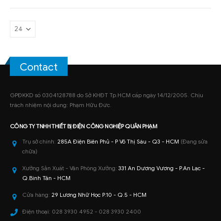
Contact
GPĐKKD số 0304128788 do Sở KHĐT Tp.HCM cấp ngày 14/12/2005. Chịu
trách nhiệm nội dung: Phạm Hữu Đức.
CÔNG TY TNHH
THIẾT BỊ ĐIỆN CÔNG NGHIỆP
QUÂN PHẠM
Trụ sở chính:
285A Điện Biên Phủ - P Võ Thị Sáu - Q3 - HCM
(Đang sửa
chữa)
Xưởng Sản Xuất - Văn Phòng Xưởng:
331 An Dương Vương - P.An Lạc -
Q.Bình Tân - HCM
Cửa hàng:
29 Lương Nhữ Học P.10 - Q.5 - HCM
Điện thoại:
028 3930 4952 - 028 3930 2400