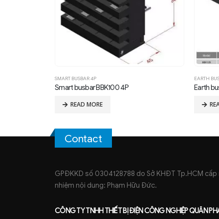
SMART BUSBAR 4P
EARTH BU
Smart busbar BBK100 4P
Earth bu
READ MORE
RE
Contact
GPĐKKD số 0304128788 do Sở KHĐT Tp.HCM cấp ng
nhiệm nội dung: Phạm Hữu Đức.
CÔNG TY TNHH
THIẾT BỊ ĐIỆN CÔNG NGHIỆP
QUÂN PH