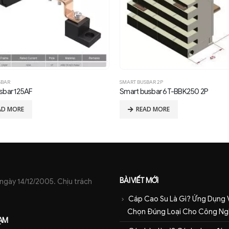
SBAR
SMART BUSBAR 2P
sbar 125AF
Smart busbar 6T-BBK250 2P
AD MORE
READ MORE
BÀI VIẾT MỚI
ày 14/12/2005. Chịu trách
Cáp Cao Su Là Gì? Ứng Dụng 
Chọn Đúng Loại Cho Công Ng
ẠM