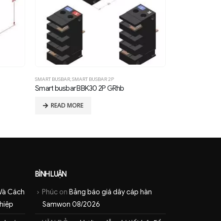
SMART BUSBAR
,
SMART BUSBAR 2P
SMART BUSBAR 2P
Smart busbar BBK30 2P GRhb
Smart busbar 
READ MORE
READ MOR
BÌNH LUẬN
Và Cách
Phúc
on
Bảng báo giá dây cáp hàn
hiệp
Samwon 08/2026