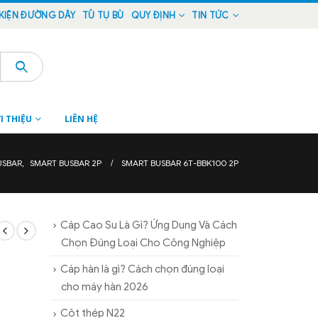
KIỆN ĐƯỜNG DÂY
TỦ TỤ BÙ
QUY ĐỊNH
TIN TỨC
I THIỆU
LIÊN HỆ
USBAR
,
SMART BUSBAR 2P
SMART BUSBAR 6T-BBK100 2P
Cáp Cao Su Là Gì? Ứng Dụng Và Cách
Chọn Đúng Loại Cho Công Nghiệp
Cáp hàn là gì? Cách chọn đúng loại
cho máy hàn 2026
Cột thép N22