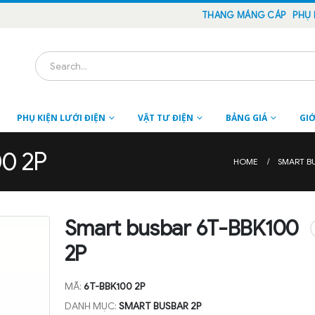
THANG MÁNG CÁP
PHỤ 
PHỤ KIỆN LƯỚI ĐIỆN
VẬT TƯ ĐIỆN
BẢNG GIÁ
GIỚ
00 2P
HOME
SMART B
Smart busbar 6T-BBK100
2P
MÃ:
6T-BBK100 2P
DANH MỤC:
SMART BUSBAR 2P