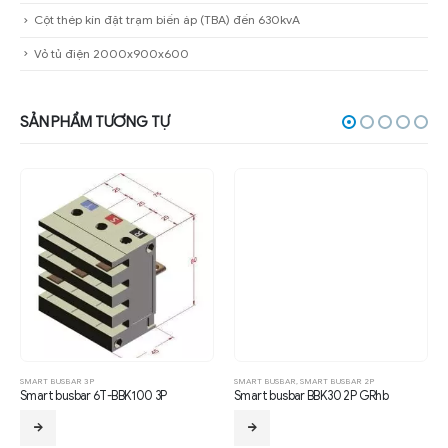
Cột thép kín đặt trạm biến áp (TBA) đến 630kvA
Vỏ tủ điện 2000x900x600
SẢN PHẨM TƯƠNG TỰ
SMART BUSBAR 3P
SMART BUSBAR
,
SMART BUSBAR 2P
Smart busbar 6T-BBK100 3P
Smart busbar BBK30 2P GRhb