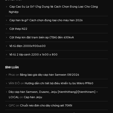
Cáp Cao Su Là Gì? Ứng Dụng Và Cách Chọn Đúng Loại Cho Công
Nghiệp
Cáp hàn là gì? Cách chọn đúng loại cho máy hàn 2026
Cột thép N22
Cột thép kín đặt trạm biến áp (TBA) đến 630kvA
Vỏ tủ điện 2000x900x600
Vỏ tủ 2 lớp cánh 2200 x 1600 x 800
BÌNH LUẬN
Phúc
on
Bảng báo giá dây cáp hàn Samwon 08/2026
VĂN ĐỎ
on
Hướng dẫn chi tiết bộ điều khiển tụ bù Mikro PFR60
Dây cáp hàn Samwon, Dusonc, Jeiju [hienthithang]/[hienthinam] –
LOCAL
on
Cáp hàn Jeiju
QPC
on
Chuỗi néo đơn cho dây chống sét 70KN