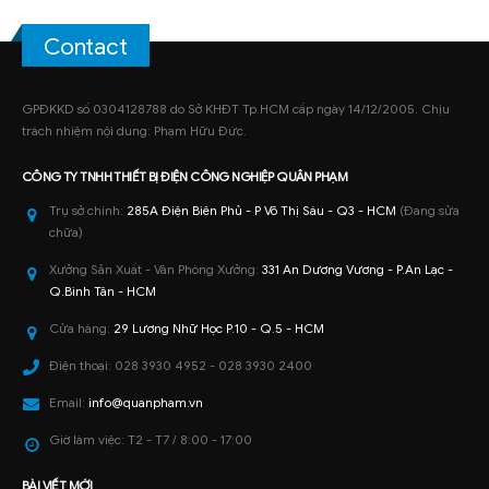
Contact
GPĐKKD số 0304128788 do Sở KHĐT Tp.HCM cấp ngày 14/12/2005. Chịu
trách nhiệm nội dung: Phạm Hữu Đức.
CÔNG TY TNHH
THIẾT BỊ ĐIỆN CÔNG NGHIỆP
QUÂN PHẠM
Trụ sở chính:
285A Điện Biên Phủ - P Võ Thị Sáu - Q3 - HCM
(Đang sửa
chữa)
Xưởng Sản Xuất - Văn Phòng Xưởng:
331 An Dương Vương - P.An Lạc -
Q.Bình Tân - HCM
Cửa hàng:
29 Lương Nhữ Học P.10 - Q.5 - HCM
Điện thoại:
028 3930 4952 - 028 3930 2400
Email:
info@quanpham.vn
Giờ làm việc:
T2 - T7 / 8:00 - 17:00
BÀI VIẾT MỚI