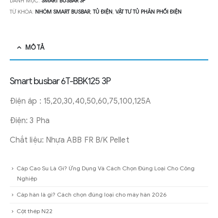
DANH MỤC:
SMART BUSBAR 3P
TỪ KHÓA:
NHÓM SMART BUSBAR
,
TỦ ĐIỆN
,
VẬT TƯ TỦ PHÂN PHỐI ĐIỆN
MÔ TẢ
Smart busbar 6T-BBK125 3P
Điện áp : 15,20,30,40,50,60,75,100,125A
Điện: 3 Pha
Chắt liệu: Nhựa ABB FR B/K Pellet
Cáp Cao Su Là Gì? Ứng Dụng Và Cách Chọn Đúng Loại Cho Công
Nghiệp
Cáp hàn là gì? Cách chọn đúng loại cho máy hàn 2026
Cột thép N22