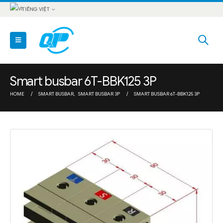
TIẾNG VIỆT
Smart busbar 6T-BBK125 3P
HOME
SMART BUSBAR
,
SMART BUSBAR 3P
SMART BUSBAR 6T-BBK125 3P