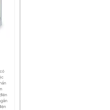
 có
ệc
phần
èm
điện
ngắn
điện