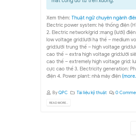
mất công dò từ trên xuống.
Xem thêm:
Thuật ngữ chuyên ngành điê
Electric power system: hệ thống điện (
2. Electric network/grid :mạng (lưới) điện
low voltage grid:lưới hạ thế – medium v
grid:lưới trung thế – high voltage grid:lư
cao thế – extra high voltage grid:lưới si
cao thế – extremely high voltage grid: lư
cực cao thế 3. Electricity generation: P
điện 4. Power plant: nhà máy điện
(more
By
QPC
Tài liệu kỹ thuật
0 Comme
READ MORE...