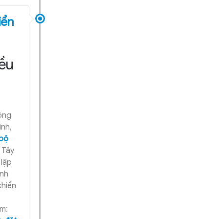
iển
iều
ông
ình,
bộ
 Tây
 lập
ành
khiển
m: