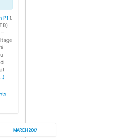
n P1
1.
HTĐ)
 –
oltage
ới
êu
ới
hát
…)
nts
MARCH 2017