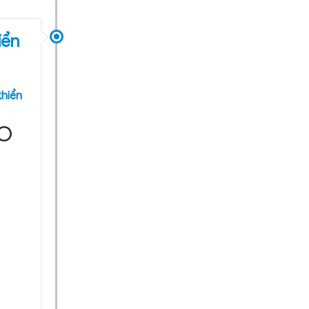
iển
khiển
O