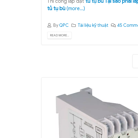
Thi công lắp đặt
tủ tụ bù
Tại sao phải lắ
tủ tụ bù
(more…)
By
QPC
Tài liệu kỹ thuật
45 Comm
READ MORE...