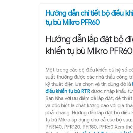
Hướng dẫn chi tiết bộ điều kh
tụ bù Mikro PFR60
Hướng dẫn lắp đặt bộ đ
khiển tụ bù Mikro PFR60
Một trong các bộ điều khiển bù hệ số c
suất thường được các nhà thầu công tr
kỹ thuật điện lựa chọn và tin dùng đó là
điều khiển tụ bù RTR
được nhập khẩu từ
Ban Nha với ưu điểm dễ lắp đặt, dễ thiết
và đặc biệt là chất lượng cao với giá th
phải chăng. Hướng dẫn lắp đặt bộ điều 
tụ bù Mikro áp dụng cho cả các bộ sau:
PFR140, PFR120, PFR80, PFR60 Xem thê