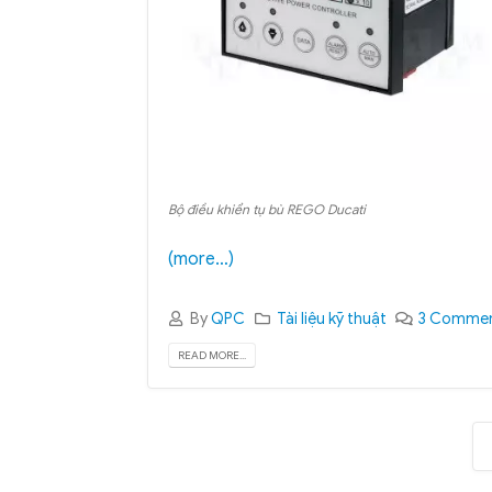
Bộ điều khiển tụ bù REGO Ducati
(more…)
By
QPC
Tài liệu kỹ thuật
3 Comme
READ MORE...