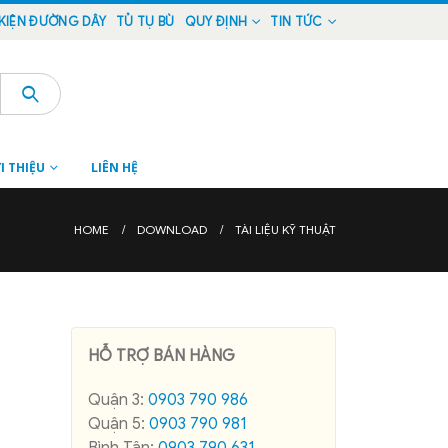
KIỆN ĐƯỜNG DÂY
TỦ TỤ BÙ
QUY ĐỊNH
TIN TỨC
I THIỆU
LIÊN HỆ
HOME
DOWNLOAD
TÀI LIỆU KỸ THUẬT
HỖ TRỢ BÁN HÀNG
Quận 3:
0903 790 986
Quận 5:
0903 790 981