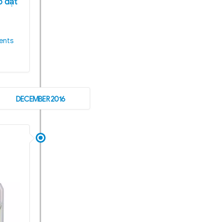
p đặt
ents
DECEMBER 2016