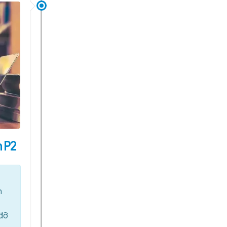
 P2
n
 đỡ