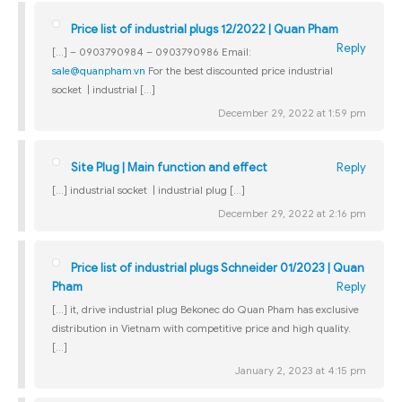
Price list of industrial plugs 12/2022 | Quan Pham
Reply
[…] – 0903790984 – 0903790986 Email:
sale@quanpham.vn
For the best discounted price industrial
socket | industrial […]
December 29, 2022 at 1:59 pm
Site Plug | Main function and effect
Reply
[…] industrial socket | industrial plug […]
December 29, 2022 at 2:16 pm
Price list of industrial plugs Schneider 01/2023 | Quan
Pham
Reply
[…] it, drive industrial plug Bekonec do Quan Pham has exclusive
distribution in Vietnam with competitive price and high quality.
[…]
January 2, 2023 at 4:15 pm