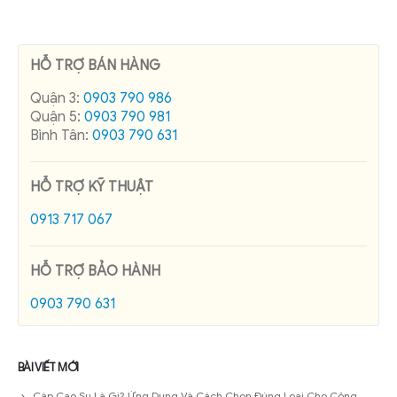
HỖ TRỢ BÁN HÀNG
Quận 3:
0903 790 986
Quận 5:
0903 790 981
Bình Tân:
0903 790 631
HỖ TRỢ KỸ THUẬT
0913 717 067
HỖ TRỢ BẢO HÀNH
0903 790 631
BÀI VIẾT MỚI
Cáp Cao Su Là Gì? Ứng Dụng Và Cách Chọn Đúng Loại Cho Công