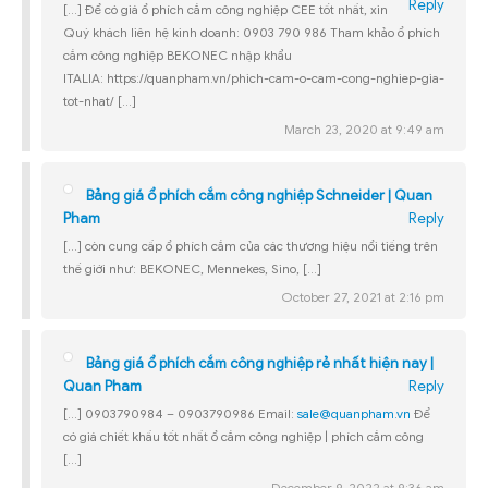
Reply
[…] Để có giá ổ phích cắm công nghiệp CEE tốt nhất, xin
Quý khách liên hệ kinh doanh: 0903 790 986 Tham khảo ổ phích
cắm công nghiệp BEKONEC nhập khẩu
ITALIA: https://quanpham.vn/phich-cam-o-cam-cong-nghiep-gia-
tot-nhat/ […]
March 23, 2020 at 9:49 am
Bảng giá ổ phích cắm công nghiệp Schneider | Quan
Pham
Reply
[…] còn cung cấp ổ phích cắm của các thương hiệu nổi tiếng trên
thế giới như: BEKONEC, Mennekes, Sino, […]
October 27, 2021 at 2:16 pm
Bảng giá ổ phích cắm công nghiệp rẻ nhất hiện nay |
Quan Pham
Reply
[…] 0903790984 – 0903790986 Email:
sale@quanpham.vn
Để
có giá chiết khấu tốt nhất ổ cắm công nghiệp | phích cắm công
[…]