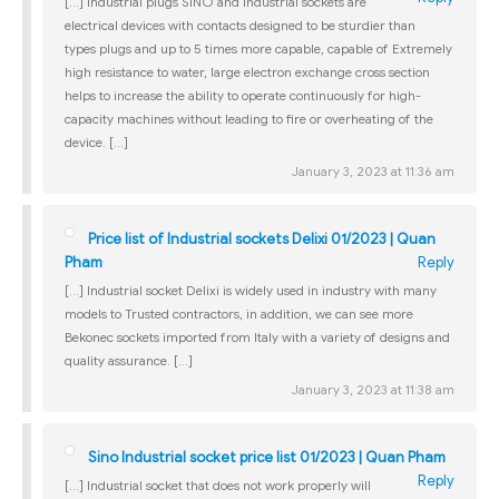
[…] Industrial plugs SINO and industrial sockets are
electrical devices with contacts designed to be sturdier than
types plugs and up to 5 times more capable, capable of Extremely
high resistance to water, large electron exchange cross section
helps to increase the ability to operate continuously for high-
capacity machines without leading to fire or overheating of the
device. […]
January 3, 2023 at 11:36 am
Price list of Industrial sockets Delixi 01/2023 | Quan
Pham
Reply
[…] Industrial socket Delixi is widely used in industry with many
models to Trusted contractors, in addition, we can see more
Bekonec sockets imported from Italy with a variety of designs and
quality assurance. […]
January 3, 2023 at 11:38 am
Sino Industrial socket price list 01/2023 | Quan Pham
Reply
[…] Industrial socket that does not work properly will