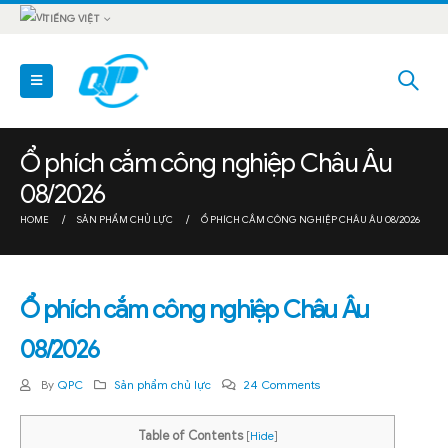
TIẾNG VIỆT
Ổ phích cắm công nghiệp Châu Âu
08/2026
HOME
SẢN PHẨM CHỦ LỰC
Ổ PHÍCH CẮM CÔNG NGHIỆP CHÂU ÂU 08/2026
Ổ phích cắm công nghiệp Châu Âu
08/2026
By
QPC
Sản phẩm chủ lực
24 Comments
Table of Contents
[
Hide
]