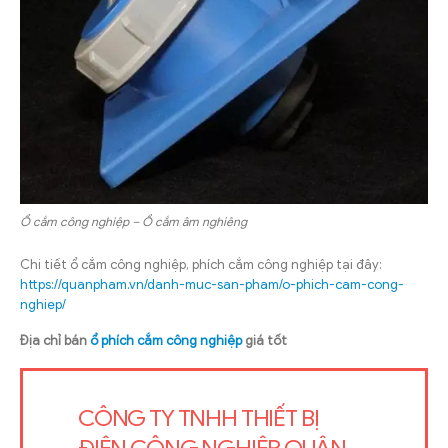
Ổ cắm công nghiệp – Ổ cắm âm nghiêng
Chi tiết ổ cắm công nghiệp, phích cắm công nghiệp tại đây:
https://quanpham.vn/danh-muc-san-pham/o-phich-cam-cong-
nghiep/
Địa chỉ bán
ổ phích cắm công nghiệp
giá tốt
CÔNG TY TNHH THIẾT BỊ
ĐIỆN CÔNG NGHIỆP QUÂN