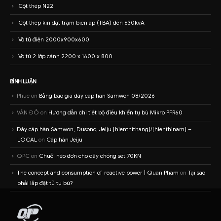
Cột thép N22
Cột thép kín đặt trạm biến áp (TBA) đến 630kvA
Vỏ tủ điện 2000x900x600
Vỏ tủ 2 lớp cánh 2200 x 1600 x 800
BÌNH LUẬN
Phúc
on
Bảng báo giá dây cáp hàn Samwon 08/2026
VĂN ĐỎ
on
Hướng dẫn chi tiết bộ điều khiển tụ bù Mikro PFR60
Dây cáp hàn Samwon, Dusonc, Jeiju [hienthithang]/[hienthinam] –
LOCAL
on
Cáp hàn Jeiju
QPC
on
Chuỗi néo đơn cho dây chống sét 70KN
The concept and consumption of reactive power | Quan Pham
on
Tại sao
phải lắp đặt tủ tụ bù?