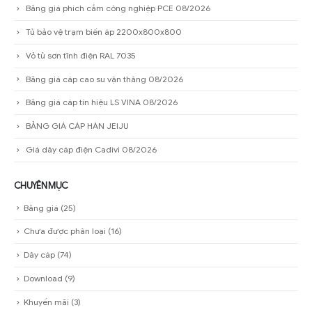
Bảng giá phích cắm công nghiệp PCE 08/2026
Tủ bảo vệ trạm biến áp 2200x800x800
Vỏ tủ sơn tĩnh điện RAL 7035
Bảng giá cáp cao su vận thăng 08/2026
Bảng giá cáp tín hiệu LS VINA 08/2026
BẢNG GIÁ CÁP HÀN JEIJU
Giá dây cáp điện Cadivi 08/2026
CHUYÊN MỤC
Bảng giá
(25)
Chưa được phân loại
(16)
Dây cáp
(74)
Download
(9)
Khuyến mãi
(3)