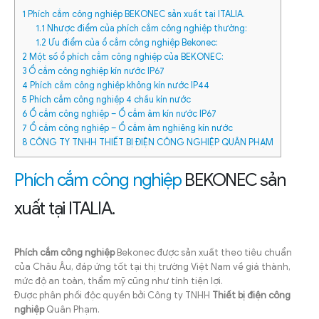
1
Phích cắm công nghiệp BEKONEC sản xuất tại ITALIA.
1.1
Nhược điểm của phích cắm công nghiệp thường:
1.2
Ưu điểm của ổ cắm công nghiệp Bekonec:
2
Một số ổ phích cắm công nghiệp của BEKONEC:
3
Ổ cắm công nghiệp kín nước IP67
4
Phích cắm công nghiệp không kín nước IP44
5
Phích cắm công nghiệp 4 chấu kín nước
6
Ổ cắm công nghiệp – Ổ cắm âm kín nước IP67
7
Ổ cắm công nghiệp – Ổ cắm âm nghiêng kín nước
8
CÔNG TY TNHH THIẾT BỊ ĐIỆN CÔNG NGHIỆP QUÂN PHẠM
Phích cắm công nghiệp
BEKONEC sản
xuất tại ITALIA.
Phích cắm công nghiệp
Bekonec được sản xuất theo tiêu chuẩn
của Châu Âu, đáp ứng tốt tại thị trường Việt Nam về giá thành,
mức độ an toàn, thẩm mỹ cũng như tính tiện lợi.
Được phân phối độc quyền bởi Công ty TNHH
Thiết bị điện công
nghiệp
Quân Phạm.