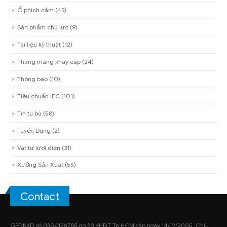
Ổ phích cắm
(43)
Sản phẩm chủ lực
(9)
Tài liệu kỹ thuật
(12)
Thang máng khay cáp
(24)
Thông báo
(10)
Tiêu chuẩn IEC
(101)
Tin tụ bù
(58)
Tuyển Dụng
(2)
Vật tư lưới điện
(31)
Xưởng Sản Xuất
(55)
Contact
GPĐKKD số 0304128788 do Sở KHĐT Tp.HCM cấp ngày 14/12/2005. Chịu