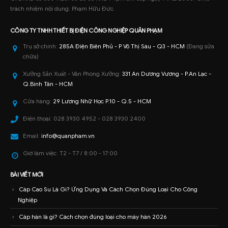
trách nhiệm nội dung: Phạm Hữu Đức.
CÔNG TY TNHH
THIẾT BỊ ĐIỆN CÔNG NGHIỆP
QUÂN PHẠM
Trụ sở chính:
285A Điện Biên Phủ - P Võ Thị Sáu - Q3 - HCM
(Đang sửa
chữa)
Xưởng Sản Xuất - Văn Phòng Xưởng:
331 An Dương Vương - P.An Lạc -
Q.Bình Tân - HCM
Cửa hàng:
29 Lương Nhữ Học P.10 - Q.5 - HCM
Điện thoại:
028 3930 4952 - 028 3930 2400
Email:
info@quanpham.vn
Giờ làm việc:
T2 - T7 / 8:00 - 17:00
BÀI VIẾT MỚI
Cáp Cao Su Là Gì? Ứng Dụng Và Cách Chọn Đúng Loại Cho Công
Nghiệp
Cáp hàn là gì? Cách chọn đúng loại cho máy hàn 2026