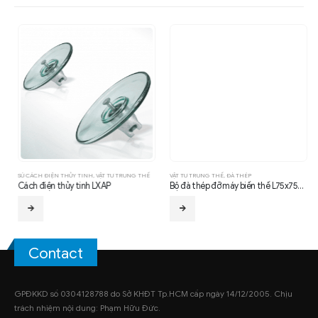
SỨ CÁCH ĐIỆN THỦY TINH
,
VẬT TƯ TRUNG THẾ
VẬT TƯ TRUNG THẾ
,
ĐÀ THÉP
Cách điện thủy tinh LXAP
Bộ đà thép đỡ máy biến thế L75x75x8x0.8m
Contact
GPĐKKD số 0304128788 do Sở KHĐT Tp.HCM cấp ngày 14/12/2005. Chịu
trách nhiệm nội dung: Phạm Hữu Đức.