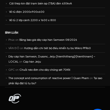
Cột thép kín đặt trạm biến áp (TBA) đến 630kvA
Vỏ tủ điện 2000x900x600
Vỏ tủ 2 lớp cánh 2200 x 1600 x 800
BÌNH LUẬN
Phúc
on
Bảng báo giá dây cáp hàn Samwon 08/2026
VĂN ĐỎ
on
Hướng dẫn chi tiết bộ điều khiển tụ bù Mikro PFR60
Dây cáp hàn Samwon, Dusonc, Jeiju [hienthithang]/[hienthinam] –
LOCAL
on
Cáp hàn Jeiju
QPC
on
Chuỗi néo đơn cho dây chống sét 70KN
The concept and consumption of reactive power | Quan Pham
on
Tại sao
phải lắp đặt tủ tụ bù?