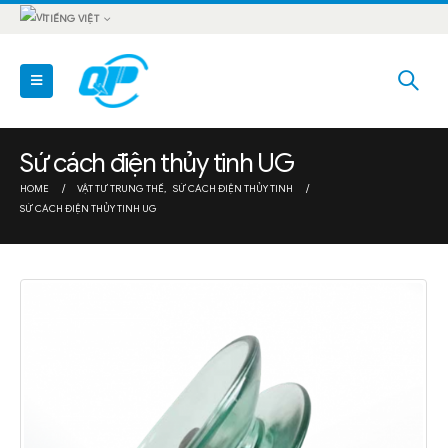
TIẾNG VIỆT
Sứ cách điện thủy tinh UG
HOME
VẬT TƯ TRUNG THẾ
,
SỨ CÁCH ĐIỆN THỦY TINH
SỨ CÁCH ĐIỆN THỦY TINH UG