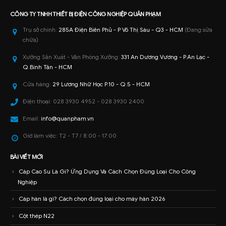
CÔNG TY TNHH
THIẾT BỊ ĐIỆN CÔNG NGHIỆP
QUÂN PHẠM
Trụ sở chính:
285A Điện Biên Phủ - P Võ Thị Sáu - Q3 - HCM
(Đang sửa
chữa)
Xưởng Sản Xuất - Văn Phòng Xưởng:
331 An Dương Vương - P.An Lạc -
Q.Bình Tân - HCM
Cửa hàng:
29 Lương Nhữ Học P.10 - Q.5 - HCM
Điện thoại:
028 3930 4952 - 028 3930 2400
Email:
info@quanpham.vn
Giờ làm việc:
T2 - T7 / 8:00 - 17:00
BÀI VIẾT MỚI
Cáp Cao Su Là Gì? Ứng Dụng Và Cách Chọn Đúng Loại Cho Công
Nghiệp
Cáp hàn là gì? Cách chọn đúng loại cho máy hàn 2026
Cột thép N22