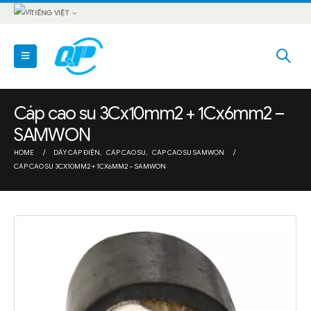
TIẾNG VIỆT
Cáp cao su 3Cx10mm2 + 1Cx6mm2 –
SAMWON
HOME
DÂY CÁP ĐIỆN
,
CÁP CAO SU
,
CÁP CAO SU SAMWON
CÁP CAO SU 3CX10MM2 + 1CX6MM2 – SAMWON