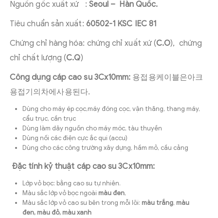
Nguồn gốc xuất xứ :
Seoul – Hàn Quốc.
Tiêu chuẩn sản xuất:
60502-1 KSC IEC 81
Chứng chỉ hàng hóa: chứng chỉ xuất xứ (
C.O
), chứng
chỉ chất lượng (
C.Q
)
Công dụng cáp cao su 3Cx10mm:
용접용케이블은아크
용접기의차에사용된다.
Dùng cho máy ép cọc,máy đóng cọc, vận thăng, thang máy,
cẩu trục, cần trục
Dùng làm dây nguồn cho máy móc, tàu thuyền
Dùng nối các điện cực ắc qui (accu)
Dùng cho các công trường xây dựng, hầm mỏ, cầu cảng
Đặc tính kỷ thuật cáp cao su 3Cx10mm:
Lớp vỏ bọc: bằng cao su tự nhiên.
Màu sắc lớp vỏ bọc ngoài
màu đen
,
Màu sắc lớp vỏ cao su bên trong mỗi lõi:
màu trắng
,
màu
đen, màu đỏ, màu xanh