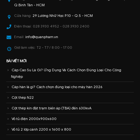
Q.Bình Tân - HCM
Cửa hàng:
29 Lương Nhữ Học P.10 - Q.5 - HCM
Điện thoại:
028 3930 4952 - 028 3930 2400
Email:
info@quanpham.vn
Giờ làm việc:
T2 - T7 / 8:00 - 17:00
BÀI VIẾT MỚI
Cáp Cao Su Là Gì? Ứng Dụng Và Cách Chọn Đúng Loại Cho Công
Nghiệp
Cáp hàn là gì? Cách chọn đúng loại cho máy hàn 2026
Cột thép N22
Cột thép kín đặt trạm biến áp (TBA) đến 630kvA
Vỏ tủ điện 2000x900x600
Vỏ tủ 2 lớp cánh 2200 x 1600 x 800