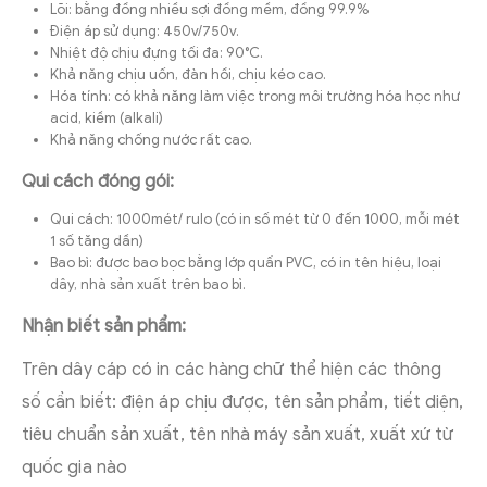
Lõi: bằng đồng nhiều sợi đồng mềm, đồng 99.9%
Điện áp sử dụng: 450v/750v.
Nhiệt độ chịu đựng tối đa: 90°C.
Khả năng chịu uốn, đàn hồi, chịu kéo cao.
Hóa tính: có khả năng làm việc trong môi trường hóa học như
acid, kiềm (alkali)
Khả năng chống nước rất cao.
Qui cách đóng gói:
Qui cách: 1000mét/ rulo (có in số mét từ 0 đến 1000, mỗi mét
1 số tăng dần)
Bao bì: được bao bọc bằng lớp quấn PVC, có in tên hiệu, loại
dây, nhà sản xuất trên bao bì.
Nhận biết sản phẩm:
Trên dây cáp có in các hàng chữ thể hiện các thông
số cần biết: điện áp chịu được, tên sản phẩm, tiết diện,
tiêu chuẩn sản xuất, tên nhà máy sản xuất, xuất xứ từ
quốc gia nào