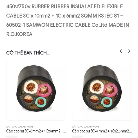
450v/750v RUBBER RUBBER INSUALATED FLEXIBLE
CABLE 3C x 10mm2 + 1C x 6mm2 SQMM KS IEC 81 –
60502-1 SAMWON ELECTRIC CABLE Co.,ltd MADE IN
R.O.KOREA
CÓ THỂ BẠN THÍCH…
CÁP CAO SU SAMWON
CÁP CAO SU SAMWON
Cáp cao su 3Cx6mm2 + 1Cx4mm2 – SAMWON
Cáp cao su 3Cx4mm2 + 1Cx2.5mm2 – SAMWON