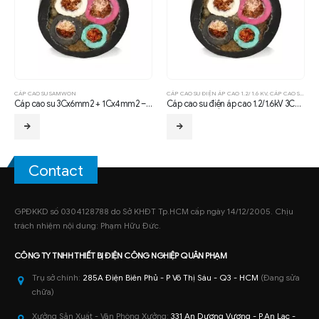
CÁP CAO SU SAMWON
CÁP CAO SU ĐIỆN ÁP CAO 1.2/ 1.6 KV
,
CÁP CAO SU SAMWON
Cáp cao su 3Cx6mm2 + 1Cx4mm2 – SAMWON
Cáp cao su điện áp cao 1.2/1.6kV 3Cx25mm2 + 1Cx16mm2 – SAMWON
Contact
GPĐKKD số 0304128788 do Sở KHĐT Tp.HCM cấp ngày 14/12/2005. Chịu
trách nhiệm nội dung: Phạm Hữu Đức.
CÔNG TY TNHH
THIẾT BỊ ĐIỆN CÔNG NGHIỆP
QUÂN PHẠM
Trụ sở chính:
285A Điện Biên Phủ - P Võ Thị Sáu - Q3 - HCM
(Đang sửa
chữa)
Xưởng Sản Xuất - Văn Phòng Xưởng:
331 An Dương Vương - P.An Lạc -