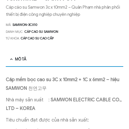
Cáp cáo su Samwon 3c x 10mm2 – Quân Phạm nhà phân phối
thiết bị điện công nghiệp chuyên nghiệp
MÃ:
SAMWON-3CX10
DANH MỤC:
CÁP CAO SU SAMWON
TỪ KHÓA:
CÁP CAO SU CAO CẤP
MÔ TẢ
Cáp mềm bọc cao su 3C x 10mm2 + 1C x 6mm2 – hiệu
SAMWON
천연고무
Nhà máy sản xuất :
SAMWON ELECTRIC CABLE CO.,
LTD – KOREA
Tiêu chuẩn đạt được của nhà sản xuất: