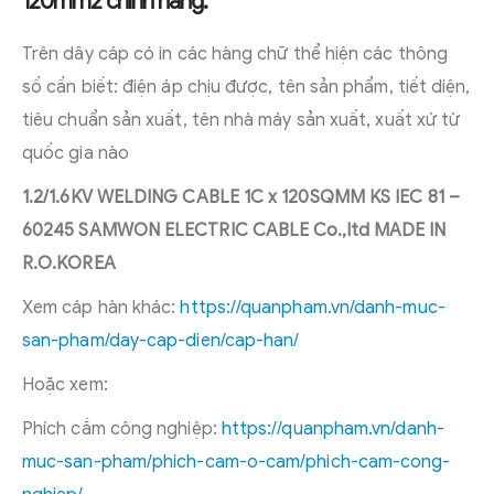
120mm2 chính hãng:
Trên dây cáp có in các hàng chữ thể hiện các thông
số cần biết: điện áp chịu được, tên sản phẩm, tiết diện,
tiêu chuẩn sản xuất, tên nhà máy sản xuất, xuất xứ từ
quốc gia nào
1.2/1.6KV WELDING CABLE 1C x 120SQMM KS IEC 81 –
60245 SAMWON ELECTRIC CABLE Co.,ltd MADE IN
R.O.KOREA
Xem cáp hàn khác:
https://quanpham.vn/danh-muc-
san-pham/day-cap-dien/cap-han/
Hoặc xem:
Phích cắm công nghiệp:
https://quanpham.vn/danh-
muc-san-pham/phich-cam-o-cam/phich-cam-cong-