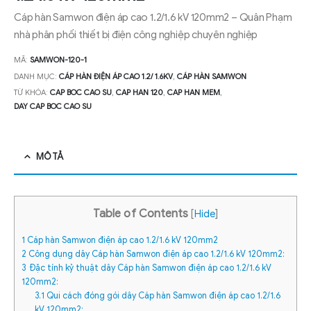
Cáp hàn Samwon điện áp cao 1.2/1.6 kV 120mm2 – Quân Phạm
nhà phân phối thiết bị điện công nghiệp chuyên nghiệp
MÃ:
SAMWON-120-1
DANH MỤC:
CÁP HÀN ĐIỆN ÁP CAO 1.2/ 1.6KV
,
CÁP HÀN SAMWON
TỪ KHÓA:
CAP BOC CAO SU
,
CAP HAN 120
,
CAP HAN MEM
,
DAY CAP BOC CAO SU
MÔ TẢ
Table of Contents
[
Hide
]
1
Cáp hàn Samwon điện áp cao 1.2/1.6 kV 120mm2
2
Công dụng dây Cáp hàn Samwon điện áp cao 1.2/1.6 kV 120mm2:
3
Đặc tính kỷ thuật dây Cáp hàn Samwon điện áp cao 1.2/1.6 kV
120mm2:
3.1
Qui cách đóng gói dây Cáp hàn Samwon điện áp cao 1.2/1.6
kV 120mm2: