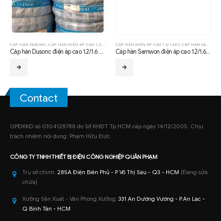
CÁP HÀN DUSONC
,
CÁP HÀN ĐIỆN ÁP CAO 1.2/ 1.6KV
CÁP HÀN ĐIỆN ÁP CAO 1.2/ 1.6KV
,
CÁP HÀN SAMWON
Cáp hàn Dusonc điện áp cao 1.2/1.6 kV 16mm
Cáp hàn Samwon điện áp cao 1.2/1.6 kV 70mm
Contact
GPĐKKD số 0304128788 do Sở KHĐT Tp.HCM cấp ngày 14/12/2005. Chịu
trách nhiệm nội dung: Phạm Hữu Đức.
CÔNG TY TNHH
THIẾT BỊ ĐIỆN CÔNG NGHIỆP
QUÂN PHẠM
Trụ sở chính:
285A Điện Biên Phủ - P Võ Thị Sáu - Q3 - HCM
(Đang sửa
chữa)
Xưởng Sản Xuất - Văn Phòng Xưởng:
331 An Dương Vương - P.An Lạc -
Q.Bình Tân - HCM