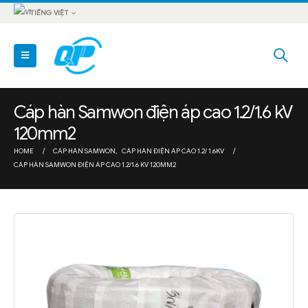
TIẾNG VIỆT
Cáp hàn Samwon điện áp cao 1.2/1.6 kV
120mm2
HOME
CÁP HÀN SAMWON
,
CÁP HÀN ĐIỆN ÁP CAO 1.2/ 1.6KV
CÁP HÀN SAMWON ĐIỆN ÁP CAO 1.2/1.6 KV 120MM2