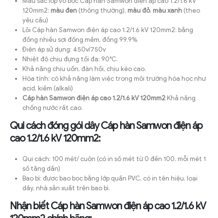
Màu sắc lớp vỏ bọc Cáp hàn Samwon điện áp cao 1.2/1.6 kV
120mm2:
màu đen
(thông thường),
màu đỏ
,
màu xanh
(theo
yêu cầu)
Lõi Cáp hàn Samwon điện áp cao 1.2/1.6 kV 120mm2: bằng
đồng nhiều sợi đồng mềm, đồng 99.9%
Điện áp sử dụng: 450v/750v
Nhiệt độ chịu đựng tối đa: 90°C.
Khả năng chịu uốn, đàn hồi, chịu kéo cao.
Hóa tính: có khả năng làm việc trong môi trường hóa học như
acid, kiềm (alkali)
Cáp hàn Samwon điện áp cao 1.2/1.6 kV 120mm2
Khả năng
chống nước rất cao.
Qui cách đóng gói dây Cáp hàn Samwon điện áp
cao 1.2/1.6 kV 120mm2:
Qui cách: 100 mét/ cuộn (có in số mét từ 0 đến 100, mỗi mét 1
số tăng dần)
Bao bì: được bao bọc bằng lớp quấn PVC, có in tên hiệu, loại
dây, nhà sản xuất trên bao bì.
Nhận biết Cáp hàn Samwon điện áp cao 1.2/1.6 kV