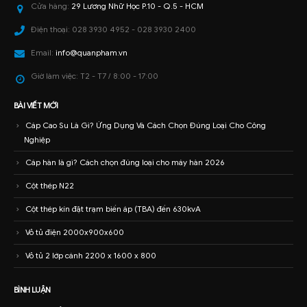
Cửa hàng:
29 Lương Nhữ Học P.10 - Q.5 - HCM
Điện thoại:
028 3930 4952 - 028 3930 2400
Email:
info@quanpham.vn
Giờ làm việc:
T2 - T7 / 8:00 - 17:00
BÀI VIẾT MỚI
Cáp Cao Su Là Gì? Ứng Dụng Và Cách Chọn Đúng Loại Cho Công
Nghiệp
Cáp hàn là gì? Cách chọn đúng loại cho máy hàn 2026
Cột thép N22
Cột thép kín đặt trạm biến áp (TBA) đến 630kvA
Vỏ tủ điện 2000x900x600
Vỏ tủ 2 lớp cánh 2200 x 1600 x 800
BÌNH LUẬN