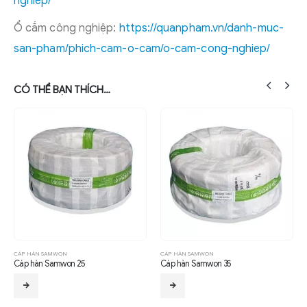
nghiep/
Ổ cắm công nghiệp:
https://quanpham.vn/danh-muc-
san-pham/phich-cam-o-cam/o-cam-cong-nghiep/
CÓ THỂ BẠN THÍCH…
CÁP HÀN SAMWON
CÁP HÀN SAMWON
Cáp hàn Samwon 25
Cáp hàn Samwon 35