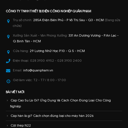
CÔNG TY TNHH
THIẾT BỊ ĐIỆN CÔNG NGHIỆP
QUÂN PHẠM
Trụ sở chính:
285A Điện Biên Phủ - P Võ Thị Sáu - Q3 - HCM
(Đang sửa
chữa)
Xưởng Sản Xuất - Văn Phòng Xưởng:
331 An Dương Vương - P.An Lạc -
Q.Bình Tân - HCM
Cửa hàng:
29 Lương Nhữ Học P.10 - Q.5 - HCM
Điện thoại:
028 3930 4952 - 028 3930 2400
Email:
info@quanpham.vn
Giờ làm việc:
T2 - T7 / 8:00 - 17:00
BÀI VIẾT MỚI
Cáp Cao Su Là Gì? Ứng Dụng Và Cách Chọn Đúng Loại Cho Công
Nghiệp
Cáp hàn là gì? Cách chọn đúng loại cho máy hàn 2026
Cột thép N22