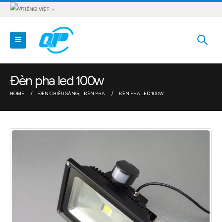
TIẾNG VIỆT
Đèn pha led 100w
HOME
ĐÈN CHIẾU SÁNG
,
ĐÈN PHA
ĐÈN PHA LED 100W