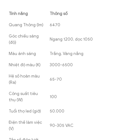
Tính năng
Thông số
Quang Thông (lm)
6470
Góc chiếu sáng
Ngang 1200, dọc 1050
(độ)
Màu ánh sáng
Trắng, Vàng nắng
Nhiệt độ màu (K)
3000-6500
Hệ số hoàn màu
65-70
(Ra)
Công suất tiêu
100
thụ (W)
Tuổi thọ led (giờ)
50.000
Điện thế làm việc
90-305 VAC
(V)
Tần số điện lưới