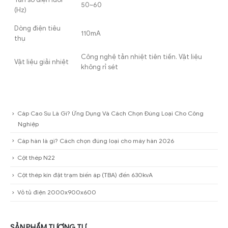
50~60
(Hz)
Dòng điện tiêu
110mA
thụ
Công nghệ tản nhiệt tiên tiến. Vật liệu
Vật liệu giải nhiệt
không rỉ sét
Cáp Cao Su Là Gì? Ứng Dụng Và Cách Chọn Đúng Loại Cho Công
Nghiệp
Cáp hàn là gì? Cách chọn đúng loại cho máy hàn 2026
Cột thép N22
Cột thép kín đặt trạm biến áp (TBA) đến 630kvA
Vỏ tủ điện 2000x900x600
SẢN PHẨM TƯƠNG TỰ