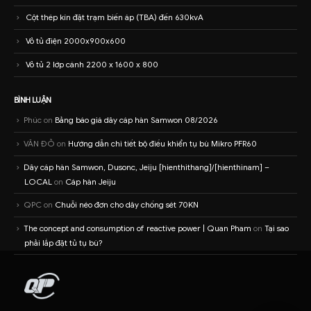
Cột thép kín đặt trạm biến áp (TBA) đến 630kvA
Vỏ tủ điện 2000x900x600
Vỏ tủ 2 lớp cánh 2200 x 1600 x 800
BÌNH LUẬN
Phúc
on
Bảng báo giá dây cáp hàn Samwon 08/2026
VĂN ĐỎ
on
Hướng dẫn chi tiết bộ điều khiển tụ bù Mikro PFR60
Dây cáp hàn Samwon, Dusonc, Jeiju [hienthithang]/[hienthinam] –
LOCAL
on
Cáp hàn Jeiju
QPC
on
Chuỗi néo đơn cho dây chống sét 70KN
The concept and consumption of reactive power | Quan Pham
on
Tại sao
phải lắp đặt tủ tụ bù?