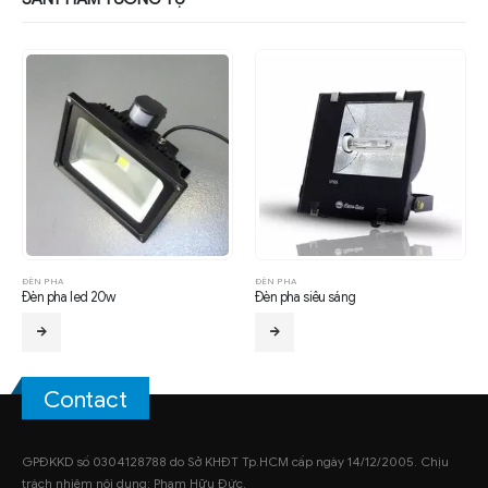
ĐÈN PHA
ĐÈN PHA
Đèn pha led 20w
Đèn pha siêu sáng
Contact
GPĐKKD số 0304128788 do Sở KHĐT Tp.HCM cấp ngày 14/12/2005. Chịu
trách nhiệm nội dung: Phạm Hữu Đức.