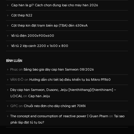
Cáp hàn là gì? Cách chọn đúng loại cho máy hàn 2026
Cột thép N22
Cột thép kín đặt trạm biến áp (TBA) đến 630kvA
Vỏ tủ điện 2000x900x600
Vỏ tủ 2 lớp cánh 2200 x 1600 x 800
BÌNH LUẬN
Phúc
on
Bảng báo giá dây cáp hàn Samwon 08/2026
VĂN ĐỎ
on
Hướng dẫn chi tiết bộ điều khiển tụ bù Mikro PFR60
Dây cáp hàn Samwon, Dusonc, Jeiju [hienthithang]/[hienthinam] –
LOCAL
on
Cáp hàn Jeiju
QPC
on
Chuỗi néo đơn cho dây chống sét 70KN
The concept and consumption of reactive power | Quan Pham
on
Tại sao
phải lắp đặt tủ tụ bù?