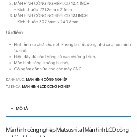
MÀN HÌNH CÔNG NGHIỆP LCD
10.4 INCH
– Kích thước: 271.2mm x 211mm
MÀN HÌNH CÔNG NGHIỆP LCD
12.1 INCH
– Kích thước: 307.6mm x 240.6mm
Ưu điểm:
Hình ảnh rõ chữ, sắc nét, không bị mất dòng như các màn hình
tự chế,
Hiện đầy đủ các thông số của chương trình,
Màn hình sáng, không bị chói,
Có ngàm gắn vừa cho các máy CNC,
DANH MỤC:
MÀN HÌNH CÔNG NGHIỆP
TỪ KHÓA:
MAN HINH LCD CONG NGHIEP
MÔ TẢ
Màn hình công nghiệp Matsushita | Màn hình LCD công