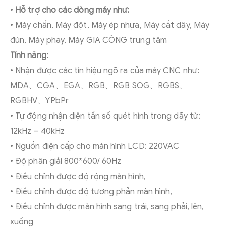
•
Hỗ trợ cho các dòng máy như:
• Máy chấn, Máy đột, Máy ép nhựa, Máy cắt dây, Máy
đùn, Máy phay, Máy GIA CÔNG trung tâm
Tính năng:
• Nhận được các tín hiệu ngõ ra của máy CNC như:
MDA、CGA、EGA、RGB、RGB SOG、RGBS、
RGBHV、YPbPr
• Tự động nhận diện tần số quét hình trong dãy từ:
12kHz – 40kHz
• Nguồn điện cấp cho màn hình LCD: 220VAC
• Độ phân giải 800*600/ 60Hz
• Điều chỉnh được độ rộng màn hình,
• Điều chỉnh được độ tương phản màn hình,
• Điều chỉnh được màn hình sang trái, sang phải, lên,
xuống