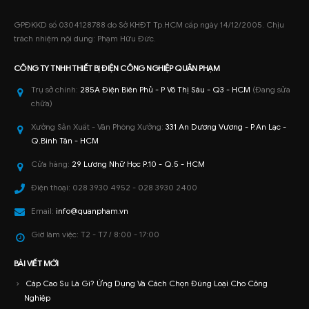
GPĐKKD số 0304128788 do Sở KHĐT Tp.HCM cấp ngày 14/12/2005. Chịu
trách nhiệm nội dung: Phạm Hữu Đức.
CÔNG TY TNHH
THIẾT BỊ ĐIỆN CÔNG NGHIỆP
QUÂN PHẠM
Trụ sở chính:
285A Điện Biên Phủ - P Võ Thị Sáu - Q3 - HCM
(Đang sửa
chữa)
Xưởng Sản Xuất - Văn Phòng Xưởng:
331 An Dương Vương - P.An Lạc -
Q.Bình Tân - HCM
Cửa hàng:
29 Lương Nhữ Học P.10 - Q.5 - HCM
Điện thoại:
028 3930 4952 - 028 3930 2400
Email:
info@quanpham.vn
Giờ làm việc:
T2 - T7 / 8:00 - 17:00
BÀI VIẾT MỚI
Cáp Cao Su Là Gì? Ứng Dụng Và Cách Chọn Đúng Loại Cho Công
Nghiệp