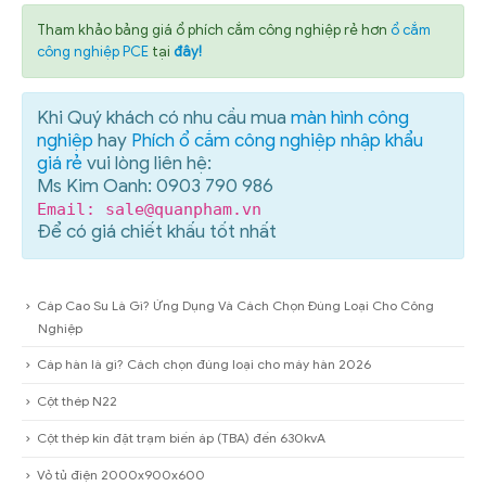
Tham khảo bảng giá ổ phích cắm công nghiệp rẻ hơn
ổ cắm
công nghiệp PCE
tại
đây!
Khi Quý khách có nhu cầu mua
màn hình công
nghiệp
hay
Phích ổ cắm công nghiệp nhập khẩu
giá rẻ
vui lòng liên hệ:
Ms Kim Oanh: 0903 790 986
Email: sale@quanpham.vn
Để có giá chiết khấu tốt nhất
Cáp Cao Su Là Gì? Ứng Dụng Và Cách Chọn Đúng Loại Cho Công
Nghiệp
Cáp hàn là gì? Cách chọn đúng loại cho máy hàn 2026
Cột thép N22
Cột thép kín đặt trạm biến áp (TBA) đến 630kvA
Vỏ tủ điện 2000x900x600