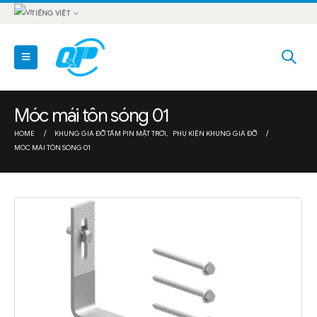
TIẾNG VIỆT
Móc mái tôn sóng 01
HOME
KHUNG GIÁ ĐỠ TẤM PIN MẶT TRỜI
,
PHỤ KIỆN KHUNG GIÁ ĐỠ
MÓC MÁI TÔN SÓNG 01