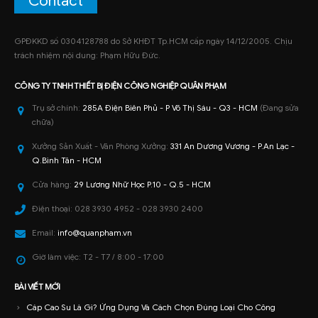
Contact
GPĐKKD số 0304128788 do Sở KHĐT Tp.HCM cấp ngày 14/12/2005. Chịu
trách nhiệm nội dung: Phạm Hữu Đức.
CÔNG TY TNHH
THIẾT BỊ ĐIỆN CÔNG NGHIỆP
QUÂN PHẠM
Trụ sở chính:
285A Điện Biên Phủ - P Võ Thị Sáu - Q3 - HCM
(Đang sửa
chữa)
Xưởng Sản Xuất - Văn Phòng Xưởng:
331 An Dương Vương - P.An Lạc -
Q.Bình Tân - HCM
Cửa hàng:
29 Lương Nhữ Học P.10 - Q.5 - HCM
Điện thoại:
028 3930 4952 - 028 3930 2400
Email:
info@quanpham.vn
Giờ làm việc:
T2 - T7 / 8:00 - 17:00
BÀI VIẾT MỚI
Cáp Cao Su Là Gì? Ứng Dụng Và Cách Chọn Đúng Loại Cho Công