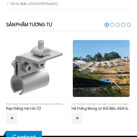
Vỏ tủ điện 2000x900x600
SẢN PHẨM TƯƠNG TỰ
HỆ THỐNG KHUNG MẶT ĐẤT
,
KHUNG GIÁ ĐỠ TẤM PIN MẶT TRỜI
PHỤ KIỆN KHUNG GIÁ ĐỠ
,
KHUNG GIÁ ĐỠ TẤM PIN MẶT TRỜI
Hệ thống khung có thể điều chỉnh bằng tay
Bộ kẹp cuối bằng nhôm