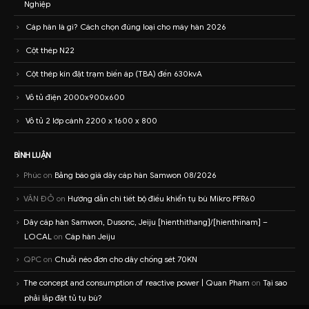
Nghiệp
Cáp hàn là gì? Cách chọn đúng loại cho máy hàn 2026
Cột thép N22
Cột thép kín đặt trạm biến áp (TBA) đến 630kvA
Vỏ tủ điện 2000x900x600
Vỏ tủ 2 lớp cánh 2200 x 1600 x 800
BÌNH LUẬN
Phúc
on
Bảng báo giá dây cáp hàn Samwon 08/2026
VĂN ĐỎ
on
Hướng dẫn chi tiết bộ điều khiển tụ bù Mikro PFR60
Dây cáp hàn Samwon, Dusonc, Jeiju [hienthithang]/[hienthinam] –
LOCAL
on
Cáp hàn Jeiju
QPC
on
Chuỗi néo đơn cho dây chống sét 70KN
The concept and consumption of reactive power | Quan Pham
on
Tại sao
phải lắp đặt tủ tụ bù?