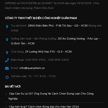
GPĐKKD số 0304128788 do Sở KHĐT Tp.HCM cấp ngày 14/12/2005. Chịu
trách nhiệm nội dung: Phạm Hữu Đức.
CÔNG TY TNHH
THIẾT BỊ ĐIỆN CÔNG NGHIỆP
QUÂN PHẠM
Trụ sở chính:
285A Điện Biên Phủ - P Võ Thị Sáu - Q3 - HCM
(Đang sửa
chữa)
Xưởng Sản Xuất - Văn Phòng Xưởng:
331 An Dương Vương - P.An Lạc -
Q.Bình Tân - HCM
Cửa hàng:
29 Lương Nhữ Học P.10 - Q.5 - HCM
Điện thoại:
028 3930 4952 - 028 3930 2400
Email:
info@quanpham.vn
Giờ làm việc:
T2 - T7 / 8:00 - 17:00
BÀI VIẾT MỚI
Cáp Cao Su Là Gì? Ứng Dụng Và Cách Chọn Đúng Loại Cho Công
Nghiệp
Cáp hàn là gì? Cách chọn đúng loại cho máy hàn 2026