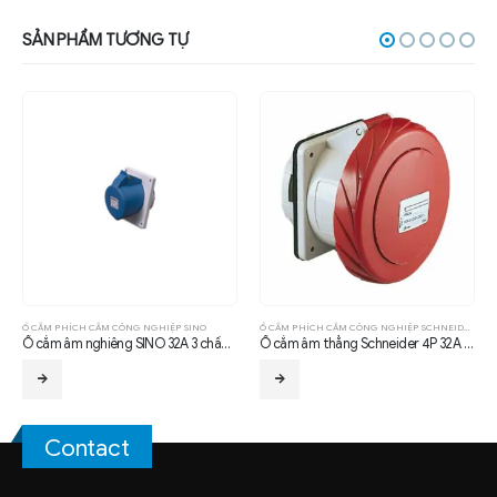
SẢN PHẨM TƯƠNG TỰ
Ổ CẮM PHÍCH CẮM CÔNG NGHIỆP SCHNEIDER
Ổ CẮM PHÍCH CẮM CÔNG NGHIỆP SCHNEIDER
Ổ cắm âm thẳng Schneider 4P 32A 6H IP67
Ổ cắm gắn tường Schneider 3P 32A 6H IP67
Contact