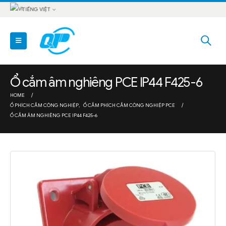
TIẾNG VIỆT
Ổ cắm âm nghiêng PCE IP44 F425-6
HOME
Ổ PHÍCH CẮM CÔNG NGHIỆP
,
Ổ CẮM PHÍCH CẮM CÔNG NGHIỆP PCE
Ổ CẮM ÂM NGHIÊNG PCE IP44 F425-6