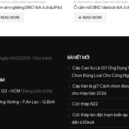
ÍCH CẮM CÔNG NGHIỆP SINO
Ổ CẮM PHÍCH CẮM CÔNG NGHIỆP SINO
m nghiêng SINO 16A 4 chấu IP44
Ổ cắm nổi SINO Vanlock 16A 3 chấu
AD MORE
READ MORE
BÀI VIẾT MỚI
ày 14/12/2005. Chịu trách
Cáp Cao Su Là Gì? Ứng Dụng 
Chọn Đúng Loại Cho Công Ng
ẠM
Cáp hàn là gì? Cách chọn đúng
 - Q3 - HCM
(Đang sửa chữa)
cho máy hàn 2026
ng Vương - P.An Lạc - Q.Bình
Cột thép N22
Cột thép kín đặt trạm biến áp
đến 630kvA