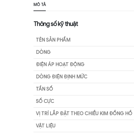
MÔ TẢ
Thông số kỹ thuật
TÊN SẢN PHẨM
DÒNG
ĐIỆN ÁP HOẠT ĐỘNG
DÒNG ĐIỆN ĐỊNH MỨC
TẦN SỐ
SỐ CỰC
VỊ TRÍ LẮP ĐẶT THEO CHIỀU KIM ĐỒNG HỒ
VẬT LIỆU