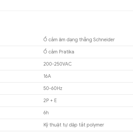
Ổ cắm âm dạng thẳng Schneider
Ổ cắm Pratika
200-250VAC
16A
50-60Hz
2P + E
6h
Kỹ thuật tự dập tắt polymer