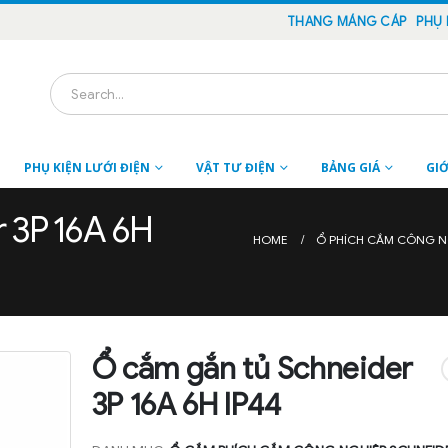
THANG MÁNG CÁP
PHỤ 
PHỤ KIỆN LƯỚI ĐIỆN
VẬT TƯ ĐIỆN
BẢNG GIÁ
GIỚ
 3P 16A 6H
HOME
Ổ PHÍCH CẮM CÔNG N
Ổ cắm gắn tủ Schneider
3P 16A 6H IP44