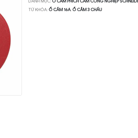
DANH MỤC:
Ổ CẮM PHÍCH CẮM CÔNG NGHIỆP SCHNEID
TỪ KHÓA:
Ổ CẮM 16A
,
Ổ CẮM 3 CHẤU