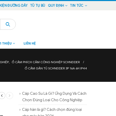
KIỆN ĐƯỜNG DÂY
TỦ TỤ BÙ
QUY ĐỊNH
TIN TỨC
I THIỆU
LIÊN HỆ
GHIỆP
,
Ổ CẮM PHÍCH CẮM CÔNG NGHIỆP SCHNEIDER
Ổ CẮM GẮN TỦ SCHNEIDER 3P 16A 6H IP44
Cáp Cao Su Là Gì? Ứng Dụng Và Cách
Chọn Đúng Loại Cho Công Nghiệp
Cáp hàn là gì? Cách chọn đúng loại