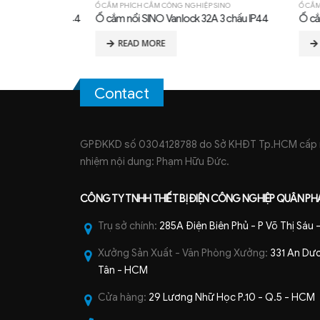
SCHNEIDER
Ổ CẮM PHÍCH CẮM CÔNG NGHIỆP SINO
Ổ CẮM PH
3P 32A 6H IP44
Ổ cắm nổi SINO Vanlock 32A 3 chấu IP44
Ổ cắm â
READ MORE
RE
Contact
GPĐKKD số 0304128788 do Sở KHĐT Tp.HCM cấp ng
nhiệm nội dung: Phạm Hữu Đức.
CÔNG TY TNHH
THIẾT BỊ ĐIỆN CÔNG NGHIỆP
QUÂN PH
Trụ sở chính:
285A Điện Biên Phủ - P Võ Thị Sáu
Xưởng Sản Xuất - Văn Phòng Xưởng:
331 An Dươ
Tân - HCM
Cửa hàng:
29 Lương Nhữ Học P.10 - Q.5 - HCM