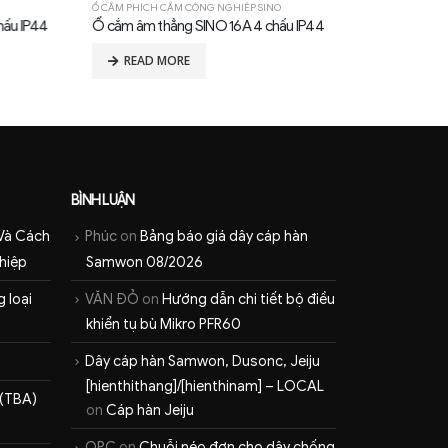
Ổ CẮM PHÍCH CẮM CÔNG NGHIỆP SINO
Ổ CẮM PHÍCH CẮM
 IP44
Ổ cắm âm thẳng SINO 16A 4 chấu IP44
Ổ cắm nổi SINO
READ MORE
READ MOR
BÌNH LUẬN
Và Cách
Phúc
on
Bảng báo giá dây cáp hàn
hiệp
Samwon 08/2026
 loại
VĂN ĐỎ
on
Hướng dẫn chi tiết bộ điều
khiển tụ bù Mikro PFR60
Dây cáp hàn Samwon, Dusonc, Jeiju
[hienthithang]/[hienthinam] – LOCAL
 (TBA)
on
Cáp hàn Jeiju
QPC
on
Chuỗi néo đơn cho dây chống