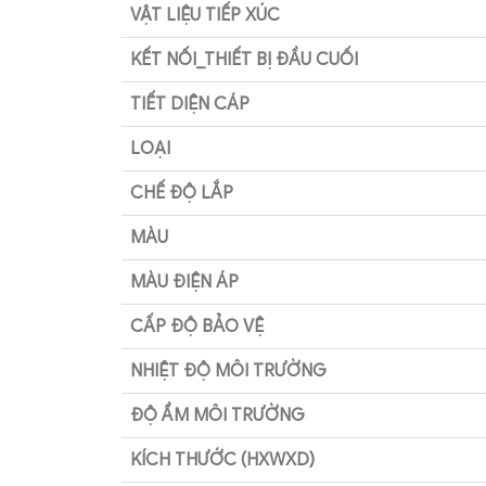
VẬT LIỆU TIẾP XÚC
KẾT NỐI_THIẾT BỊ ĐẦU CUỐI
TIẾT DIỆN CÁP
LOẠI
CHẾ ĐỘ LẮP
MÀU
MÀU ĐIỆN ÁP
CẤP ĐỘ BẢO VỆ
NHIỆT ĐỘ MÔI TRƯỜNG
ĐỘ ẨM MÔI TRƯỜNG
KÍCH THƯỚC (HXWXD)