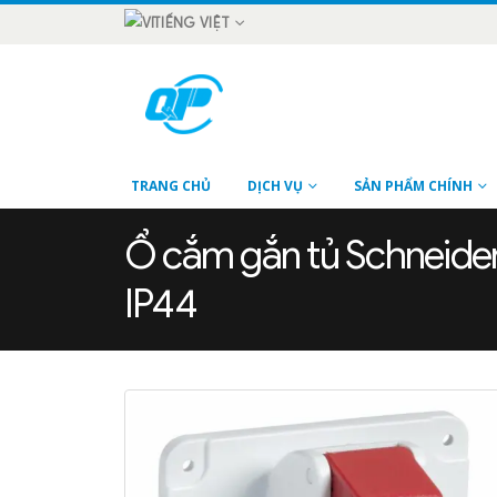
TIẾNG VIỆT
TRANG CHỦ
DỊCH VỤ
SẢN PHẨM CHÍNH
Ổ cắm gắn tủ Schneider
IP44