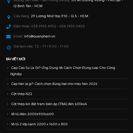
Xưởng Sản Xuất - Văn Phòng Xưởng:
331 An Dương Vương - P.An Lạc -
Q.Bình Tân - HCM
Cửa hàng:
29 Lương Nhữ Học P.10 - Q.5 - HCM
Điện thoại:
028 3930 4952 - 028 3930 2400
Email:
info@quanpham.vn
Giờ làm việc:
T2 - T7 / 8:00 - 17:00
BÀI VIẾT MỚI
Cáp Cao Su Là Gì? Ứng Dụng Và Cách Chọn Đúng Loại Cho Công
Nghiệp
Cáp hàn là gì? Cách chọn đúng loại cho máy hàn 2026
Cột thép N22
Cột thép kín đặt trạm biến áp (TBA) đến 630kvA
Vỏ tủ điện 2000x900x600
Vỏ tủ 2 lớp cánh 2200 x 1600 x 800