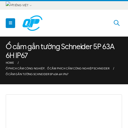
TIẾNG VIỆT
Ổ cắm gắn tường Schneider 5P 63A
6H IP67
HOME
Ổ PHÍCH CẮM CÔNG NGHIỆP
,
Ổ CẮM PHÍCH CẮM CÔNG NGHIỆP SCHNEIDER
Ổ CẮM GẮN TƯỜNG SCHNEIDER 5P 63A 6H IP67