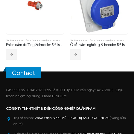
Ổ CẮM PHÍCH CẮM CÔNG NGHIỆP SCHNEIDER
Ổ CẮM PHÍCH CẮM CÔNG NGHIỆP SCHNEIDER
Phích cắm di động Schneider 5P 16A 380-415V IP44
Ổ cắm âm nghiêng Schneider 5P 16A 6H IP44
Contact
GPĐKKD số 0304128788 do Sở KHĐT Tp.HCM cấp ngày 14/12/2005. Chịu
trách nhiệm nội dung: Phạm Hữu Đức.
CÔNG TY TNHH
THIẾT BỊ ĐIỆN CÔNG NGHIỆP
QUÂN PHẠM
Trụ sở chính:
285A Điện Biên Phủ - P Võ Thị Sáu - Q3 - HCM
(Đang sửa
chữa)