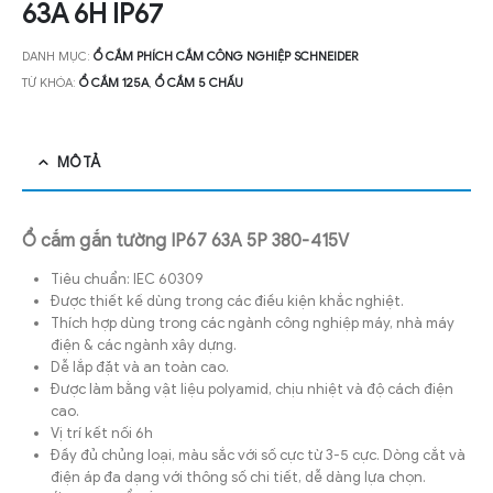
63A 6H IP67
DANH MỤC:
Ổ CẮM PHÍCH CẮM CÔNG NGHIỆP SCHNEIDER
TỪ KHÓA:
Ổ CẮM 125A
,
Ổ CẮM 5 CHẤU
MÔ TẢ
Ổ cắm gắn tường IP67 63A 5P 380-415V
Tiêu chuẩn: IEC 60309
Được thiết kế dùng trong các điều kiện khắc nghiệt.
Thích hợp dùng trong các ngành công nghiệp máy, nhà máy
điện & các ngành xây dựng.
Dễ lắp đặt và an toàn cao.
Được làm bằng vật liệu polyamid, chịu nhiệt và độ cách điện
cao.
Vị trí kết nối 6h
Đầy đủ chủng loại, màu sắc với số cực từ 3-5 cực. Dòng cắt và
điện áp đa dạng với thông số chi tiết, dễ dàng lựa chọn.