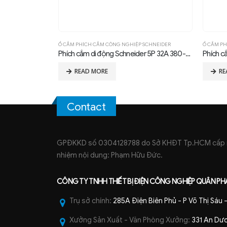
SCHNEIDER
Ổ CẮM PHÍCH CẮM CÔNG NGHIỆP SCHNEIDER
Ổ CẮM PH
Ổ cắm di động Schneider 5P 125A 380-415V IP67
Phích cắm di động Schneider 5P 32A 380-415V IP67
READ MORE
RE
Contact
GPĐKKD số 0304128788 do Sở KHĐT Tp.HCM cấp ng
nhiệm nội dung: Phạm Hữu Đức.
CÔNG TY TNHH
THIẾT BỊ ĐIỆN CÔNG NGHIỆP
QUÂN PH
Trụ sở chính:
285A Điện Biên Phủ - P Võ Thị Sáu
Xưởng Sản Xuất - Văn Phòng Xưởng:
331 An Dươ