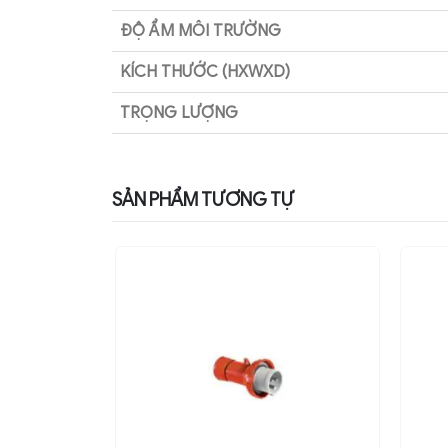
ĐỘ ẨM MÔI TRƯỜNG
KÍCH THƯỚC (HXWXD)
TRỌNG LƯỢNG
SẢN PHẨM TƯƠNG TỰ