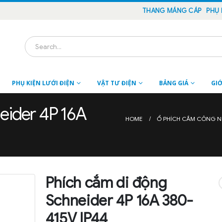
THANG MÁNG CÁP
PHỤ 
PHỤ KIỆN LƯỚI ĐIỆN
VẬT TƯ ĐIỆN
BẢNG GIÁ
GIỚ
eider 4P 16A
HOME
Ổ PHÍCH CẮM CÔNG N
Phích cắm di động
Schneider 4P 16A 380-
415V IP44