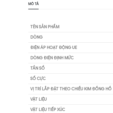
MÔ TẢ
TÊN SẢN PHẨM
DÒNG
ĐIỆN ÁP HOẠT ĐỘNG UE
DÒNG ĐIỆN ĐỊNH MỨC
TẦN SỐ
SỐ CỰC
VỊ TRÍ LẮP ĐẶT THEO CHIỀU KIM ĐỒNG HỒ
VẬT LIỆU
VẬT LIỆU TIẾP XÚC