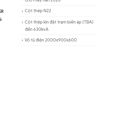
cho máy hàn 2026
Cột thép N22
ER
G
Cột thép kín đặt trạm biến áp (TBA)
đến 630kvA
Vỏ tủ điện 2000x900x600