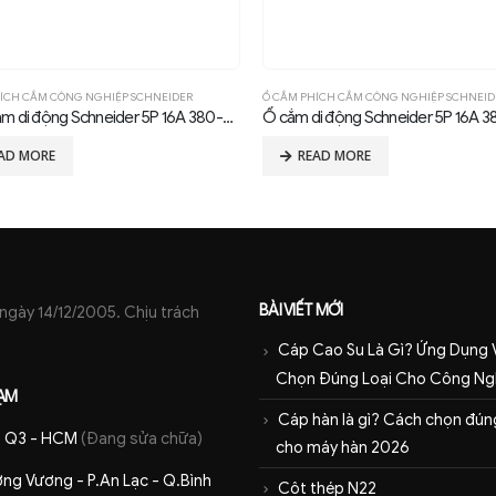
ÍCH CẮM CÔNG NGHIỆP SCHNEIDER
Ổ CẮM PHÍCH CẮM CÔNG NGHIỆP SCHNEID
Phích cắm di động Schneider 5P 16A 380-415V IP44
AD MORE
READ MORE
BÀI VIẾT MỚI
ày 14/12/2005. Chịu trách
Cáp Cao Su Là Gì? Ứng Dụng 
Chọn Đúng Loại Cho Công Ng
ẠM
Cáp hàn là gì? Cách chọn đúng
 - Q3 - HCM
(Đang sửa chữa)
cho máy hàn 2026
ng Vương - P.An Lạc - Q.Bình
Cột thép N22