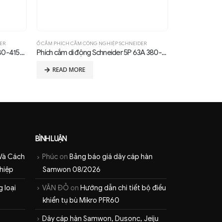
ER
Ổ CẮM PHÍCH CẮM CÔNG NGHIỆP SCHNEIDER
Ổ CẮM PHÍCH CẮM
Ổ cắm di động Schneider 5P 16A 380-415V IP44
Phích cắm di động Schneider 5P 63A 380-415V IP67
READ MORE
READ MOR
BÌNH LUẬN
Và Cách
Phúc
on
Bảng báo giá dây cáp hàn
hiệp
Samwon 08/2026
 loại
VĂN ĐỎ
on
Hướng dẫn chi tiết bộ điều
khiển tụ bù Mikro PFR60
Dây cáp hàn Samwon, Dusonc, Jeiju