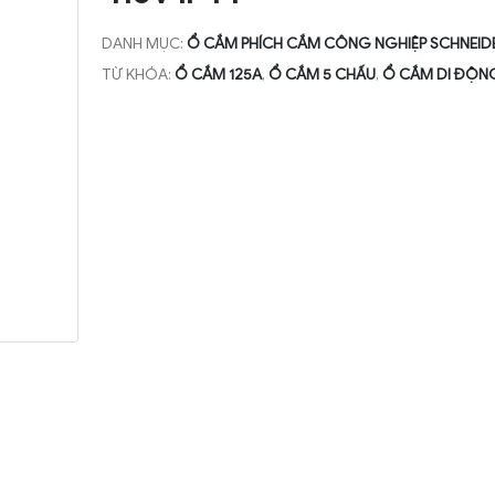
DANH MỤC:
Ổ CẮM PHÍCH CẮM CÔNG NGHIỆP SCHNEID
TỪ KHÓA:
Ổ CẮM 125A
,
Ổ CẮM 5 CHẤU
,
Ổ CẮM DI ĐỘN