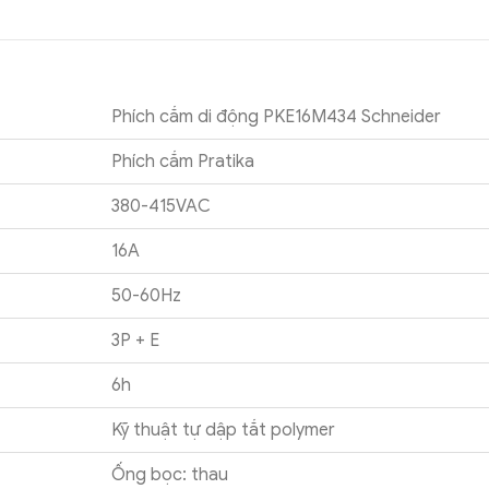
Phích cắm di động PKE16M434 Schneider
Phích cắm Pratika
380-415VAC
16A
50-60Hz
3P + E
6h
Kỹ thuật tự dập tắt polymer
Ống bọc: thau