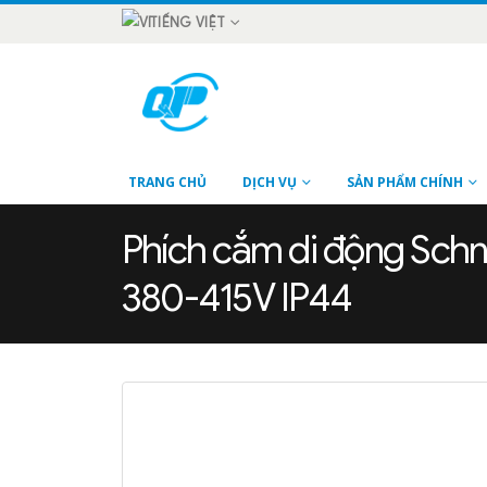
TIẾNG VIỆT
TRANG CHỦ
DỊCH VỤ
SẢN PHẨM CHÍNH
Phích cắm di động Schn
380-415V IP44