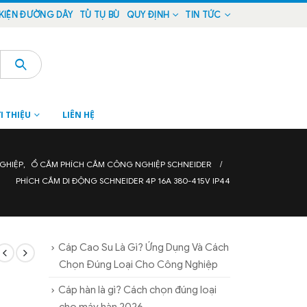
KIỆN ĐƯỜNG DÂY
TỦ TỤ BÙ
QUY ĐỊNH
TIN TỨC
I THIỆU
LIÊN HỆ
GHIỆP
,
Ổ CẮM PHÍCH CẮM CÔNG NGHIỆP SCHNEIDER
PHÍCH CẮM DI ĐỘNG SCHNEIDER 4P 16A 380-415V IP44
Cáp Cao Su Là Gì? Ứng Dụng Và Cách
Chọn Đúng Loại Cho Công Nghiệp
Cáp hàn là gì? Cách chọn đúng loại