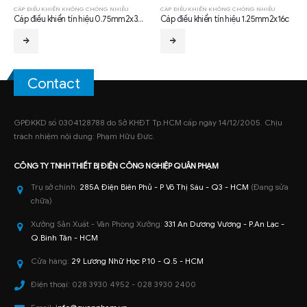
CÁP ĐIỀU KHIỂN KHÔNG CHỐNG NHIỄU
CÁP ĐIỀU KHIỂN KHÔNG CHỐNG NHIỄU
Cáp điều khiển tín hiệu 0.75mm2x30c
Cáp điều khiển tín hiệu 1.25mm2x16c
Contact
GPĐKKD số 0304128788 do Sở KHĐT Tp.HCM cấp ngày 14/12/2005. Chịu
trách nhiệm nội dung: Phạm Hữu Đức.
CÔNG TY TNHH
THIẾT BỊ ĐIỆN CÔNG NGHIỆP
QUÂN PHẠM
Trụ sở chính:
285A Điện Biên Phủ - P Võ Thị Sáu - Q3 - HCM
(Đang sửa
chữa)
Xưởng Sản Xuất - Văn Phòng Xưởng:
331 An Dương Vương - P.An Lạc -
Q.Bình Tân - HCM
Cửa hàng:
29 Lương Nhữ Học P.10 - Q.5 - HCM
Điện thoại:
028 3930 4952 - 028 3930 2400