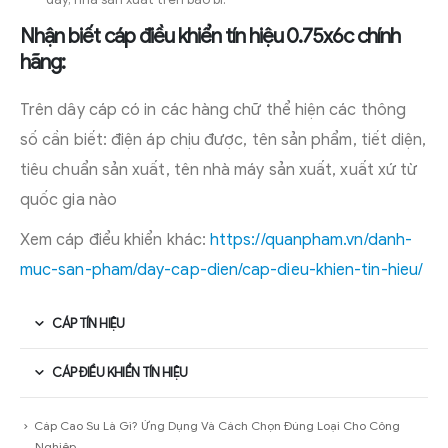
Nhận biết cáp điều khiển tín hiệu 0.75x6c chính
hãng:
Trên dây cáp có in các hàng chữ thể hiện các thông
số cần biết: điện áp chịu được, tên sản phẩm, tiết diện,
tiêu chuẩn sản xuất, tên nhà máy sản xuất, xuất xứ từ
quốc gia nào
Xem cáp điểu khiển khác:
https://quanpham.vn/danh-
muc-san-pham/day-cap-dien/cap-dieu-khien-tin-hieu/
CÁP TÍN HIỆU
CÁP ĐIỀU KHIỂN TÍN HIỆU
Cáp Cao Su Là Gì? Ứng Dụng Và Cách Chọn Đúng Loại Cho Công
Nghiệp