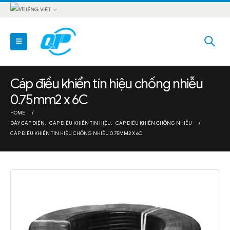
TIẾNG VIỆT
Cáp điều khiển tín hiệu chống nhiễu
0.75mm2 x 6C
HOME
DÂY CÁP ĐIỆN
,
CÁP ĐIỀU KHIỂN TÍN HIỆU
,
CÁP ĐIỀU KHIỂN CHỐNG NHIỄU
CÁP ĐIỀU KHIỂN TÍN HIỆU CHỐNG NHIỄU 0.75MM2 X 6C