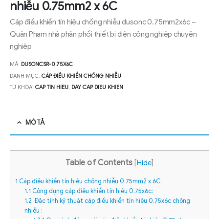
nhiễu 0.75mm2 x 6C
Cáp điều khiển tín hiệu chống nhiễu dusonc 0.75mm2x6c –
Quân Phạm nhà phân phối thiết bị điện công nghiệp chuyên
nghiệp
MÃ:
DUSONCSR-0.75X6C
DANH MỤC:
CÁP ĐIỀU KHIỂN CHỐNG NHIỄU
TỪ KHÓA:
CAP TIN HIEU
,
DAY CAP DIEU KHIEN
MÔ TẢ
Table of Contents
[
Hide
]
1
Cáp điều khiển tín hiệu chống nhiễu 0.75mm2 x 6C
1.1
Công dụng cáp điều khiển tín hiệu 0.75x6c:
1.2
Đặc tính kỷ thuật cáp điều khiển tín hiệu 0.75x6c chống
nhiễu :