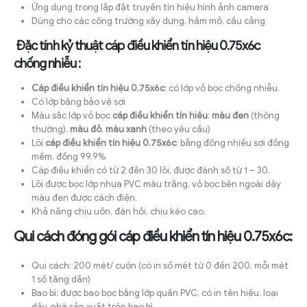
Ứng dụng trong lắp đặt truyền tín hiệu hình ảnh camera
Dùng cho các công trường xây dựng, hầm mỏ, cầu cảng
Đặc tính kỷ thuật cáp điều khiển tín hiệu 0.75x6c
chống nhiễu :
Cáp điều khiển tín hiệu 0.75x6c
: có lớp vỏ bọc chống nhiễu.
Có lớp băng bảo vệ sợi
Màu sắc lớp vỏ bọc
cáp điều khiển tín hiệu
:
màu đen
(thông
thường),
màu đỏ
,
màu xanh
(theo yêu cầu)
Lõi
cáp điều khiển tín hiệu 0.75x6c
: bằng đồng nhiều sợi đồng
mềm, đồng 99.9%
Cáp điều khiển có từ 2 đến 30 lõi, được đánh số từ 1 – 30.
Lõi được bọc lớp nhựa PVC màu trắng, vỏ bọc bên ngoài dây
màu đen được cách điện.
Khả năng chịu uốn, đàn hồi, chịu kéo cao.
Qui cách đóng gói cáp điều khiển tín hiệu 0.75x6c:
Qui cách: 200 mét/ cuộn (có in số mét từ 0 đến 200, mỗi mét
1 số tăng dần)
Bao bì: được bao bọc bằng lớp quấn PVC, có in tên hiệu, loại
dây, nhà sản xuất trên bao bì.