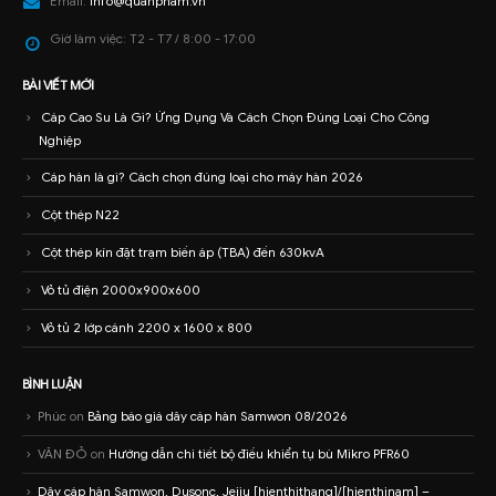
Email:
info@quanpham.vn
Giờ làm việc:
T2 - T7 / 8:00 - 17:00
BÀI VIẾT MỚI
Cáp Cao Su Là Gì? Ứng Dụng Và Cách Chọn Đúng Loại Cho Công
Nghiệp
Cáp hàn là gì? Cách chọn đúng loại cho máy hàn 2026
Cột thép N22
Cột thép kín đặt trạm biến áp (TBA) đến 630kvA
Vỏ tủ điện 2000x900x600
Vỏ tủ 2 lớp cánh 2200 x 1600 x 800
BÌNH LUẬN
Phúc
on
Bảng báo giá dây cáp hàn Samwon 08/2026
VĂN ĐỎ
on
Hướng dẫn chi tiết bộ điều khiển tụ bù Mikro PFR60
Dây cáp hàn Samwon, Dusonc, Jeiju [hienthithang]/[hienthinam] –