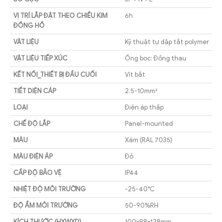
VỊ TRÍ LẮP ĐẶT THEO CHIỀU KIM
6h
ĐỒNG HỒ
VẬT LIỆU
Kỹ thuật tự dập tắt polymer
VẬT LIỆU TIẾP XÚC
Ống bọc: Đồng thau
KẾT NỐI_THIẾT BỊ ĐẦU CUỐI
Vít bắt
TIẾT DIỆN CÁP
2.5-10mm²
LOẠI
Điện áp thấp
CHẾ ĐỘ LẮP
Panel-mounted
MÀU
Xám (RAL 7035)
MÀU ĐIỆN ÁP
Đỏ
CẤP ĐỘ BẢO VỆ
IP44
NHIỆT ĐỘ MÔI TRƯỜNG
-25-40°C
ĐỘ ẨM MÔI TRƯỜNG
50-90%RH
KÍCH THƯỚC (HXWXD)
100x98x128mm