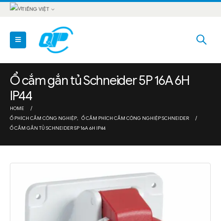
TIẾNG VIỆT
Ổ cắm gắn tủ Schneider 5P 16A 6H
IP44
HOME
Ổ PHÍCH CẮM CÔNG NGHIỆP
,
Ổ CẮM PHÍCH CẮM CÔNG NGHIỆP SCHNEIDER
Ổ CẮM GẮN TỦ SCHNEIDER 5P 16A 6H IP44