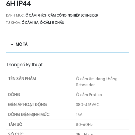
6H IP44
DANH MỤC:
Ổ CẮM PHÍCH CẮM CÔNG NGHIỆP SCHNEIDER
TỪ KHÓA:
Ổ CẮM 16A
,
Ổ CẮM 5 CHẤU
MÔ TẢ
Thông số kỹ thuật
TÊN SẢN PHẨM
Ổ cắm âm dạng thẳng
Schneider
DÒNG
Ổ cắm Pratika
ĐIỆN ÁP HOẠT ĐỘNG
380-415VAC
DÒNG ĐIỆN ĐỊNH MỨC
16A
TẦN SỐ
50-60Hz
SỐ CỰC
3P + N + E