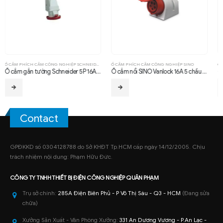
Ổ CẮM PHÍCH CẮM CÔNG NGHIỆP SINO
Ổ CẮM PHÍCH CẮM CÔNG NGHIỆP SCHNEIDER
Ổ cắm nổi SINO Vanlock 16A 5 chấu IP44
Ổ cắm âm thẳng Schneider 3P 16A 6H IP67
Contact
GPĐKKD số 0304128788 do Sở KHĐT Tp.HCM cấp ngày 14/12/2005. Chịu
trách nhiệm nội dung: Phạm Hữu Đức.
CÔNG TY TNHH
THIẾT BỊ ĐIỆN CÔNG NGHIỆP
QUÂN PHẠM
Trụ sở chính:
285A Điện Biên Phủ - P Võ Thị Sáu - Q3 - HCM
(Đang sửa
chữa)
Xưởng Sản Xuất - Văn Phòng Xưởng:
331 An Dương Vương - P.An Lạc -