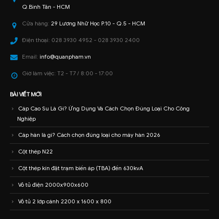
Q.Bình Tân - HCM
Cửa hàng:
29 Lương Nhữ Học P.10 - Q.5 - HCM
Điện thoại:
028 3930 4952 - 028 3930 2400
Email:
info@quanpham.vn
Giờ làm việc:
T2 - T7 / 8:00 - 17:00
BÀI VIẾT MỚI
Cáp Cao Su Là Gì? Ứng Dụng Và Cách Chọn Đúng Loại Cho Công
Nghiệp
Cáp hàn là gì? Cách chọn đúng loại cho máy hàn 2026
Cột thép N22
Cột thép kín đặt trạm biến áp (TBA) đến 630kvA
Vỏ tủ điện 2000x900x600
Vỏ tủ 2 lớp cánh 2200 x 1600 x 800