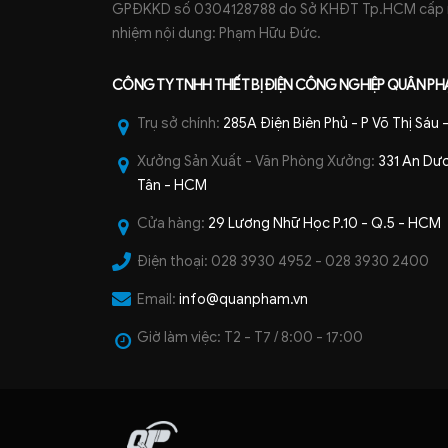
GPĐKKD số 0304128788 do Sở KHĐT Tp.HCM cấp ng
nhiệm nội dung: Phạm Hữu Đức.
CÔNG TY TNHH
THIẾT BỊ ĐIỆN CÔNG NGHIỆP
QUÂN PH
Trụ sở chính:
285A Điện Biên Phủ - P Võ Thị Sáu
Xưởng Sản Xuất - Văn Phòng Xưởng:
331 An Dươ
Tân - HCM
Cửa hàng:
29 Lương Nhữ Học P.10 - Q.5 - HCM
Điện thoại:
028 3930 4952 - 028 3930 2400
Email:
info@quanpham.vn
Giờ làm việc:
T2 - T7 / 8:00 - 17:00