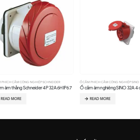
ÍCH CẮM CÔNG NGHIỆP SCHNEIDER
Ổ CẮM PHÍCH CẮM CÔNG NGHIỆP SINO
m thẳng Schneider 4P 32A 6H IP67
Ổ cắm âm nghiêng SINO 32A 4 chấu
AD MORE
READ MORE