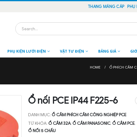
THANG MÁNG CÁP
PHỤ 
PHỤ KIỆN LƯỚI ĐIỆN
VẬT TƯ ĐIỆN
BẢNG GIÁ
GIỚ
HOME
Ổ PHÍCH CẮM 
Ổ nối PCE IP44 F225-6
DANH MỤC:
Ổ CẮM PHÍCH CẮM CÔNG NGHIỆP PCE
TỪ KHÓA:
Ổ CẮM 32A
,
Ổ CẮM PANASONIC
,
Ổ CẮM PCE
,
Ổ NỐI 5 CHẤU