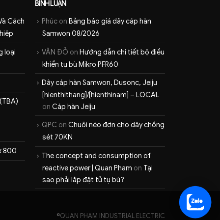
BÌNH LUẬN
Và Cách
Phúc
on
Bảng báo giá dây cáp hàn
hiệp
Samwon 08/2026
 loại
VĂN ĐỎ
on
Hướng dẫn chi tiết bộ điều
khiển tụ bù Mikro PFR60
Dây cáp hàn Samwon, Dusonc, Jeiju
[hienthithang]/[hienthinam] – LOCAL
 (TBA)
on
Cáp hàn Jeiju
QPC
on
Chuỗi néo đơn cho dây chống
sét 70KN
 x 800
The concept and consumption of
reactive power | Quan Pham
on
Tại
sao phải lắp đặt tủ tụ bù?
©QUAN PHAM INDUSTRIAL ELECTRIC