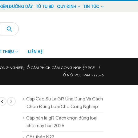
KIỆN ĐƯỜNG DÂY
TỦ TỤ BÙ
QUY ĐỊNH
TIN TỨC
I THIỆU
LIÊN HỆ
CÔNG NGHIỆP
,
Ổ CẮM PHÍCH CẮM CÔNG NGHIỆP PCE
Ổ NỐI PCE IP44 F225-6
Cáp Cao Su Là Gì? Ứng Dụng Và Cách
Chọn Đúng Loại Cho Công Nghiệp
Cáp hàn là gì? Cách chọn đúng loại
cho máy hàn 2026
Cột thép N22