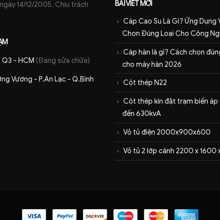
BÀI VIẾT MỚI
ày 14/12/2005. Chịu trách
Cáp Cao Su Là Gì? Ứng Dụng 
Chọn Đúng Loại Cho Công Ng
ẠM
Cáp hàn là gì? Cách chọn đúng
 - Q3 - HCM
(Đang sửa chữa)
cho máy hàn 2026
ng Vương - P.An Lạc - Q.Bình
Cột thép N22
Cột thép kín đặt trạm biến áp
đến 630kvA
Vỏ tủ điện 2000x900x600
Vỏ tủ 2 lớp cánh 2200 x 1600