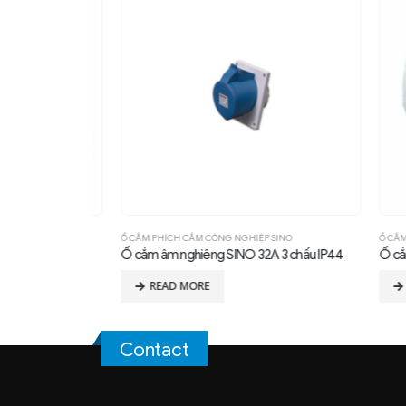
SCHNEIDER
Ổ CẮM PHÍCH CẮM CÔNG NGHIỆP SINO
Ổ CẮM PH
32A 6H IP44
Ổ cắm âm nghiêng SINO 32A 3 chấu IP44
Ổ cắm â
READ MORE
RE
Contact