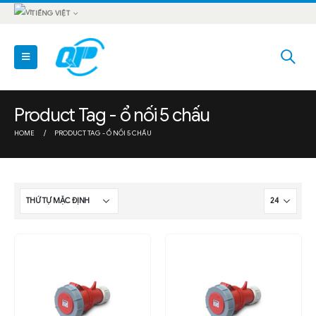
TIẾNG VIỆT
Product Tag - ổ nối 5 chấu
HOME
PRODUCT TAG -
Ổ NỐI 5 CHẤU