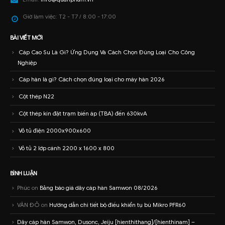
Giờ làm việc:
T2 - T7 / 8:00 - 17:00
BÀI VIẾT MỚI
Cáp Cao Su Là Gì? Ứng Dụng Và Cách Chọn Đúng Loại Cho Công
Nghiệp
Cáp hàn là gì? Cách chọn đúng loại cho máy hàn 2026
Cột thép N22
Cột thép kín đặt trạm biến áp (TBA) đến 630kvA
Vỏ tủ điện 2000x900x600
Vỏ tủ 2 lớp cánh 2200 x 1600 x 800
BÌNH LUẬN
Phúc
on
Bảng báo giá dây cáp hàn Samwon 08/2026
VĂN ĐỎ
on
Hướng dẫn chi tiết bộ điều khiển tụ bù Mikro PFR60
Dây cáp hàn Samwon, Dusonc, Jeiju [hienthithang]/[hienthinam] –