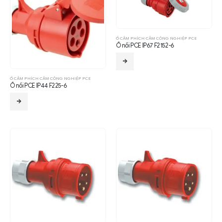
Ổ CẮM PHÍCH CẮM CÔNG NGHIỆP PCE
Ổ nối PCE IP67 F2152-6
Ổ CẮM PHÍCH CẮM CÔNG NGHIỆP PCE
Ổ nối PCE IP44 F225-6