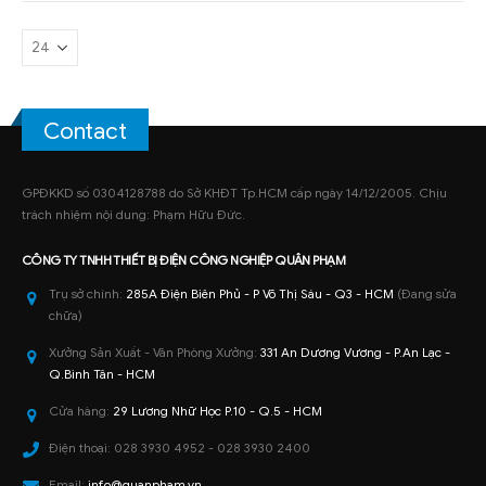
Contact
GPĐKKD số 0304128788 do Sở KHĐT Tp.HCM cấp ngày 14/12/2005. Chịu
trách nhiệm nội dung: Phạm Hữu Đức.
CÔNG TY TNHH
THIẾT BỊ ĐIỆN CÔNG NGHIỆP
QUÂN PHẠM
Trụ sở chính:
285A Điện Biên Phủ - P Võ Thị Sáu - Q3 - HCM
(Đang sửa
chữa)
Xưởng Sản Xuất - Văn Phòng Xưởng:
331 An Dương Vương - P.An Lạc -
Q.Bình Tân - HCM
Cửa hàng:
29 Lương Nhữ Học P.10 - Q.5 - HCM
Điện thoại:
028 3930 4952 - 028 3930 2400
Email:
info@quanpham.vn