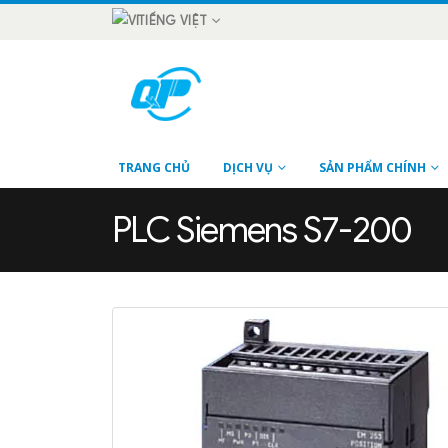
TIẾNG VIỆT
TRANG CHỦ
DỊCH VỤ
SẢN PHẨM CHÍNH
PLC Siemens S7-200