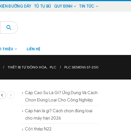
KIỆN ĐƯỜNG DÂY
TỦ TỤ BÙ
QUY ĐỊNH
TIN TỨC
I THIỆU
LIÊN HỆ
THIẾT BỊ TỰ ĐỘNG HÓA
,
PLC
PLC SIEMENS S7-200
Cáp Cao Su Là Gì? Ứng Dụng Và Cách
Chọn Đúng Loại Cho Công Nghiệp
Cáp hàn là gì? Cách chọn đúng loại
cho máy hàn 2026
Cột thép N22