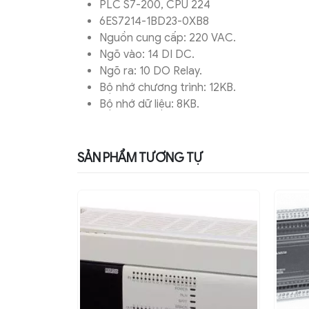
PLC S7-200, CPU 224
6ES7214-1BD23-0XB8
Nguồn cung cấp: 220 VAC.
Ngõ vào: 14 DI DC.
Ngõ ra: 10 DO Relay.
Bộ nhớ chương trình: 12KB.
Bộ nhớ dữ liệu: 8KB.
SẢN PHẨM TƯƠNG TỰ