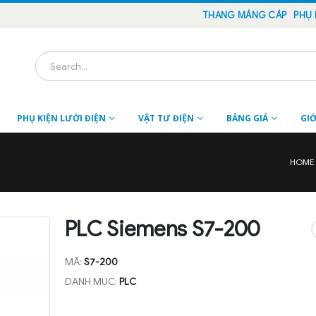
THANG MÁNG CÁP
PHỤ 
PHỤ KIỆN LƯỚI ĐIỆN
VẬT TƯ ĐIỆN
BẢNG GIÁ
GIỚ
HOME
PLC Siemens S7-200
MÃ:
S7-200
DANH MỤC:
PLC