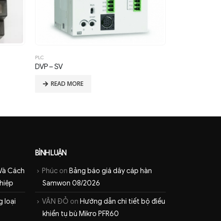
PLC
PLC
DVP – ES
PLC MITSUBISH
READ MORE
READ MOR
BÌNH LUẬN
Và Cách
Phúc
on
Bảng báo giá dây cáp hàn
hiệp
Samwon 08/2026
 loại
VĂN ĐỎ
on
Hướng dẫn chi tiết bộ điều
khiển tụ bù Mikro PFR60