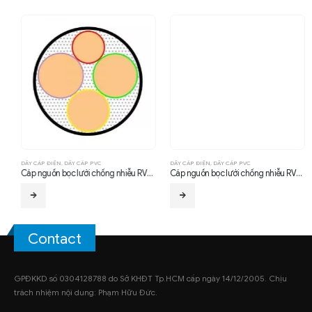
DÂY CÁP ĐIỆN
,
DÂY CÁP PVC
DÂY CÁP ĐIỆN
,
DÂY CÁP PVC
Cáp nguồn bọc lưới chống nhiễu RVVP 3×2.5 + 1×1.5mm2
Cáp nguồn bọc lưới chống nhiễu RVVP 3×1.5 + 1x1mm2
Contact
GPĐKKD số 0304128788 do Sở KHĐT Tp.HCM cấp ngày 14/12/2005. Chịu
trách nhiệm nội dung: Phạm Hữu Đức.