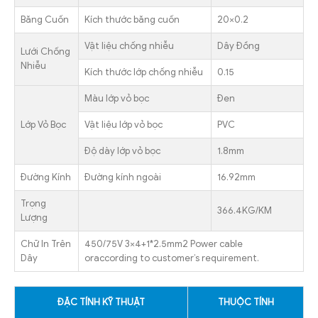
Băng Cuốn
Kích thước băng cuốn
20×0.2
Vật liệu chống nhiễu
Dây Đồng
Lưới Chống
Nhiễu
Kích thước lớp chống nhiễu
0.15
Màu lớp vỏ bọc
Đen
Lớp Vỏ Bọc
Vật liệu lớp vỏ bọc
PVC
Độ dày lớp vỏ bọc
1.8mm
Đường Kính
Đường kính ngoài
16.92mm
Trọng
366.4KG/KM
Lượng
Chữ In Trên
450/75V 3×4+1*2.5mm2 Power cable
Dây
oraccording to customer’s requirement.
ĐẶC TÍNH KỸ THUẬT
THUỘC TÍNH