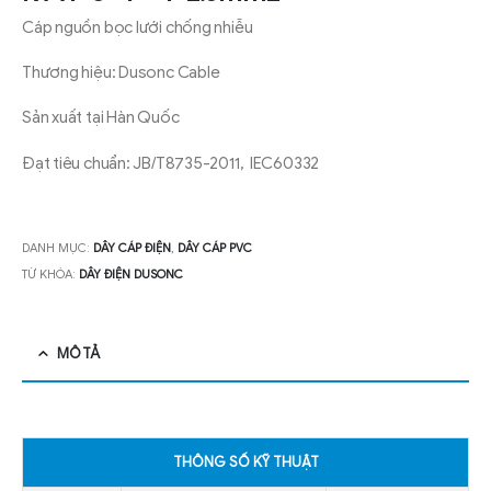
Cáp nguồn bọc lưới chống nhiễu
Thương hiệu: Dusonc Cable
Sản xuất tại Hàn Quốc
Đạt tiêu chuẩn: JB/T8735-2011, IEC60332
DANH MỤC:
DÂY CÁP ĐIỆN
,
DÂY CÁP PVC
TỪ KHÓA:
DÂY ĐIỆN DUSONC
MÔ TẢ
THÔNG SỐ KỸ THUẬT