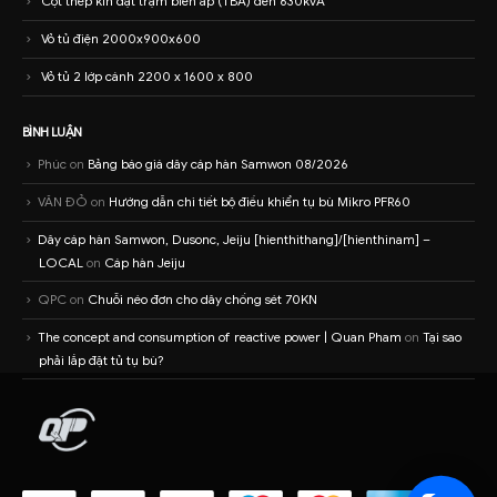
Cột thép kín đặt trạm biến áp (TBA) đến 630kvA
Vỏ tủ điện 2000x900x600
Vỏ tủ 2 lớp cánh 2200 x 1600 x 800
BÌNH LUẬN
Phúc
on
Bảng báo giá dây cáp hàn Samwon 08/2026
VĂN ĐỎ
on
Hướng dẫn chi tiết bộ điều khiển tụ bù Mikro PFR60
Dây cáp hàn Samwon, Dusonc, Jeiju [hienthithang]/[hienthinam] –
LOCAL
on
Cáp hàn Jeiju
QPC
on
Chuỗi néo đơn cho dây chống sét 70KN
The concept and consumption of reactive power | Quan Pham
on
Tại sao
phải lắp đặt tủ tụ bù?