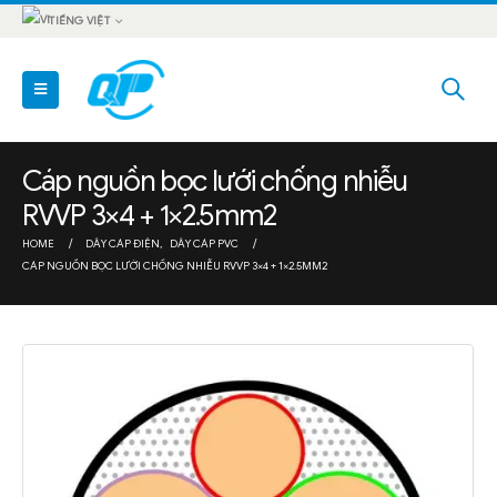
TIẾNG VIỆT
Cáp nguồn bọc lưới chống nhiễu
RVVP 3×4 + 1×2.5mm2
HOME
DÂY CÁP ĐIỆN
,
DÂY CÁP PVC
CÁP NGUỒN BỌC LƯỚI CHỐNG NHIỄU RVVP 3×4 + 1×2.5MM2