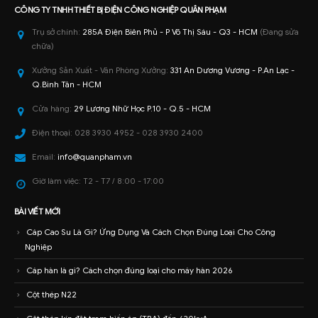
CÔNG TY TNHH
THIẾT BỊ ĐIỆN CÔNG NGHIỆP
QUÂN PHẠM
Trụ sở chính:
285A Điện Biên Phủ - P Võ Thị Sáu - Q3 - HCM
(Đang sửa
chữa)
Xưởng Sản Xuất - Văn Phòng Xưởng:
331 An Dương Vương - P.An Lạc -
Q.Bình Tân - HCM
Cửa hàng:
29 Lương Nhữ Học P.10 - Q.5 - HCM
Điện thoại:
028 3930 4952 - 028 3930 2400
Email:
info@quanpham.vn
Giờ làm việc:
T2 - T7 / 8:00 - 17:00
BÀI VIẾT MỚI
Cáp Cao Su Là Gì? Ứng Dụng Và Cách Chọn Đúng Loại Cho Công
Nghiệp
Cáp hàn là gì? Cách chọn đúng loại cho máy hàn 2026
Cột thép N22