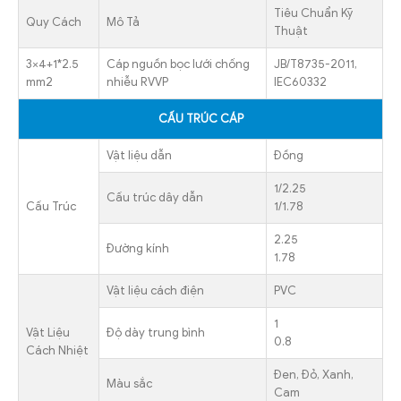
Tiêu Chuẩn Kỹ
Quy Cách
Mô Tả
Thuật
3×4+1*2.5
Cáp nguồn bọc lưới chống
JB/T8735-2011,
mm2
nhiễu RVVP
IEC60332
CẤU TRÚC CÁP
Vật liệu dẫn
Đồng
1/2.25
Cấu trúc dây dẫn
Cấu Trúc
1/1.78
2.25
Đường kính
1.78
Vật liệu cách điện
PVC
1
Vật Liệu
Độ dày trung bình
0.8
Cách Nhiệt
Đen, Đỏ, Xanh,
Màu sắc
Cam