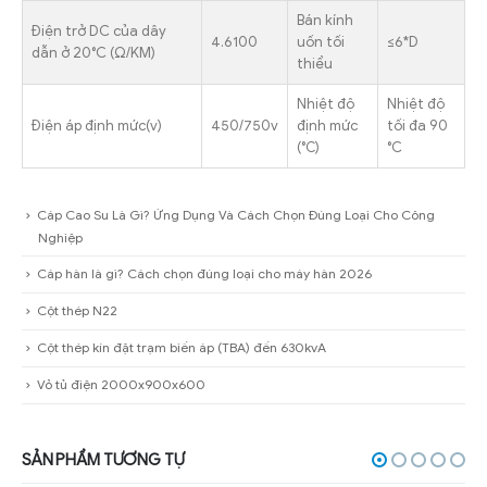
Bán kính
Điện trở DC của dây
4.6100
uốn tối
≤6*D
dẫn ở 20°C (Ω/KM)
thiểu
Nhiệt độ
Nhiệt độ
Điện áp định mức(v)
450/750v
định mức
tối đa 90
(℃)
°C
Cáp Cao Su Là Gì? Ứng Dụng Và Cách Chọn Đúng Loại Cho Công
Nghiệp
Cáp hàn là gì? Cách chọn đúng loại cho máy hàn 2026
Cột thép N22
Cột thép kín đặt trạm biến áp (TBA) đến 630kvA
Vỏ tủ điện 2000x900x600
SẢN PHẨM TƯƠNG TỰ