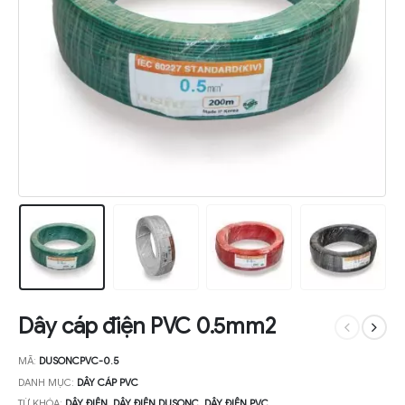
Dây cáp điện PVC 0.5mm2
MÃ:
DUSONCPVC-0.5
DANH MỤC:
DÂY CÁP PVC
TỪ KHÓA:
DÂY ĐIỆN
,
DÂY ĐIỆN DUSONC
,
DÂY ĐIỆN PVC