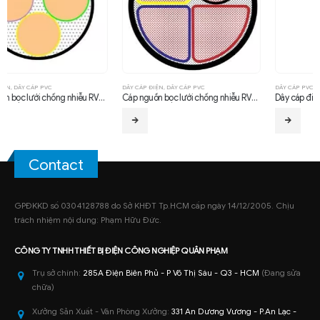
DÂY CÁP ĐIỆN
,
DÂY CÁP PVC
DÂY CÁP PVC
Cáp nguồn bọc lưới chống nhiễu RVVP 3×50 + 1x25mm2
Dây cáp điện PVC 0.75mm2
Contact
GPĐKKD số 0304128788 do Sở KHĐT Tp.HCM cấp ngày 14/12/2005. Chịu
trách nhiệm nội dung: Phạm Hữu Đức.
CÔNG TY TNHH
THIẾT BỊ ĐIỆN CÔNG NGHIỆP
QUÂN PHẠM
Trụ sở chính:
285A Điện Biên Phủ - P Võ Thị Sáu - Q3 - HCM
(Đang sửa
chữa)
Xưởng Sản Xuất - Văn Phòng Xưởng:
331 An Dương Vương - P.An Lạc -