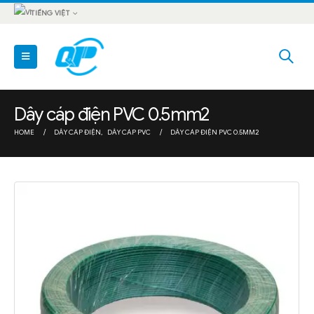
TIẾNG VIỆT
Dây cáp điện PVC 0.5mm2
HOME
DÂY CÁP ĐIỆN
,
DÂY CÁP PVC
DÂY CÁP ĐIỆN PVC 0.5MM2