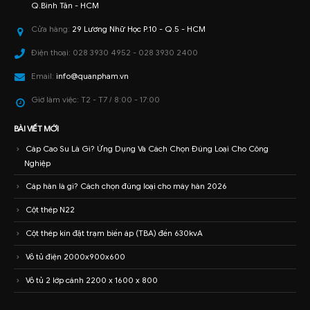
Q.Bình Tân - HCM
Cửa hàng:
29 Lương Nhữ Học P.10 - Q.5 - HCM
Điện thoại:
028 3930 4952 - 028 3930 2400
Email:
info@quanpham.vn
Giờ làm việc:
T2 - T7 / 8:00 - 17:00
BÀI VIẾT MỚI
Cáp Cao Su Là Gì? Ứng Dụng Và Cách Chọn Đúng Loại Cho Công
Nghiệp
Cáp hàn là gì? Cách chọn đúng loại cho máy hàn 2026
Cột thép N22
Cột thép kín đặt trạm biến áp (TBA) đến 630kvA
Vỏ tủ điện 2000x900x600
Vỏ tủ 2 lớp cánh 2200 x 1600 x 800