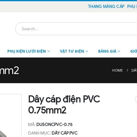
THANG MÁNG CÁP
PHỤ 
PHỤ KIỆN LƯỚI ĐIỆN
VẬT TƯ ĐIỆN
BẢNG GIÁ
GIỚ
5mm2
HOME
DÂ
Dây cáp điện PVC
0.75mm2
MÃ:
DUSONCPVC-0.75
DANH MỤC:
DÂY CÁP PVC