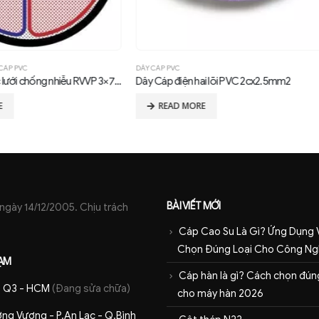
VC
DÂY CÁP PVC
 điện hai lõi PVC 2cx2.5mm2
Dây cáp điện PVC 1.5mm2
AD MORE
READ MORE
BÀI VIẾT MỚI
ày 14/12/2005. Chịu trách
Cáp Cao Su Là Gì? Ứng Dụng 
Chọn Đúng Loại Cho Công Ng
ẠM
Cáp hàn là gì? Cách chọn đúng
 - Q3 - HCM
(Đang sửa chữa)
cho máy hàn 2026
ng Vương - P.An Lạc - Q.Bình