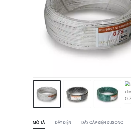
MÔ TẢ
DÂY ĐIỆN
DÂY CÁP ĐIỆN DUSONC