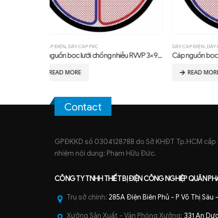
DÂY CÁP ĐIỆN
,
DÂY CÁP PVC
DÂY CÁP P
Cáp nguồn bọc lưới chống nhiễu RVVP 3×95 + 1x50mm2
Cáp nguồn bọc lưới chống nhiễu RVVP 3×70 + 1x35mm2
Dây Cáp
READ MORE
RE
Contact
GPĐKKD số 0304128788 do Sở KHĐT Tp.HCM cấp ng
nhiệm nội dung: Phạm Hữu Đức.
CÔNG TY TNHH
THIẾT BỊ ĐIỆN CÔNG NGHIỆP
QUÂN PH
Trụ sở chính:
285A Điện Biên Phủ - P Võ Thị Sáu
Xưởng Sản Xuất - Văn Phòng Xưởng:
331 An Dươ