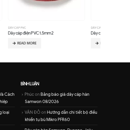
DÂY CÁP PVC
DÂY CÁP ĐIỆN
,
DÂY
Dây cáp điện PVC 0.5mm2
READ MORE
READ MOR
BÌNH LUẬN
Và Cách
Phúc
on
Bảng báo giá dây cáp hàn
hiệp
Samwon 08/2026
 loại
VĂN ĐỎ
on
Hướng dẫn chi tiết bộ điều
khiển tụ bù Mikro PFR60