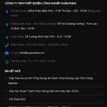
CÔNG TY TNHH
THIẾT BỊ ĐIỆN CÔNG NGHIỆP
QUÂN PHẠM
Trụ sở chính:
285A Điện Biên Phủ - P Võ Thị Sáu - Q3 - HCM
(Đang sửa
chữa)
Xưởng Sản Xuất - Văn Phòng Xưởng:
331 An Dương Vương - P.An Lạc -
Q.Bình Tân - HCM
Cửa hàng:
29 Lương Nhữ Học P.10 - Q.5 - HCM
Điện thoại:
028 3930 4952 - 028 3930 2400
Email:
info@quanpham.vn
Giờ làm việc:
T2 - T7 / 8:00 - 17:00
BÀI VIẾT MỚI
Cáp Cao Su Là Gì? Ứng Dụng Và Cách Chọn Đúng Loại Cho Công
Nghiệp
Cáp hàn là gì? Cách chọn đúng loại cho máy hàn 2026
Cột thép N22