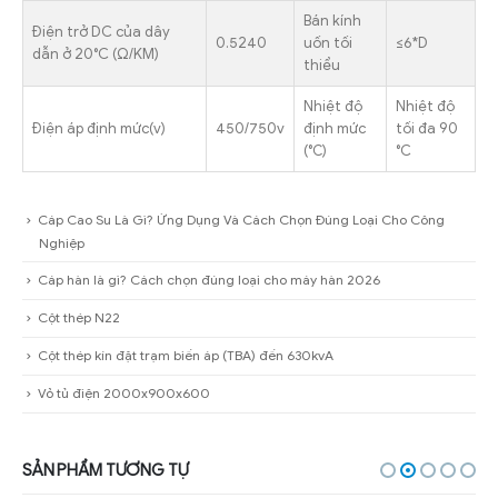
Bán kính
Điện trở DC của dây
0.5240
uốn tối
≤6*D
dẫn ở 20°C (Ω/KM)
thiểu
Nhiệt độ
Nhiệt độ
Điện áp định mức(v)
450/750v
định mức
tối đa 90
(℃)
°C
Cáp Cao Su Là Gì? Ứng Dụng Và Cách Chọn Đúng Loại Cho Công
Nghiệp
Cáp hàn là gì? Cách chọn đúng loại cho máy hàn 2026
Cột thép N22
Cột thép kín đặt trạm biến áp (TBA) đến 630kvA
Vỏ tủ điện 2000x900x600
SẢN PHẨM TƯƠNG TỰ