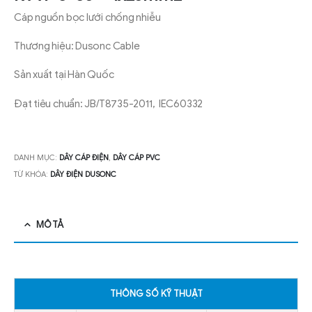
Cáp nguồn bọc lưới chống nhiễu
Thương hiệu: Dusonc Cable
Sản xuất tại Hàn Quốc
Đạt tiêu chuẩn: JB/T8735-2011, IEC60332
DANH MỤC:
DÂY CÁP ĐIỆN
,
DÂY CÁP PVC
TỪ KHÓA:
DÂY ĐIỆN DUSONC
MÔ TẢ
THÔNG SỐ KỸ THUẬT