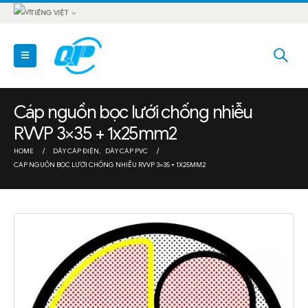
TIẾNG VIỆT
Cáp nguồn bọc lưới chống nhiễu
RVVP 3×35 + 1x25mm2
HOME
DÂY CÁP ĐIỆN
,
DÂY CÁP PVC
CÁP NGUỒN BỌC LƯỚI CHỐNG NHIỄU RVVP 3×35 + 1X25MM2