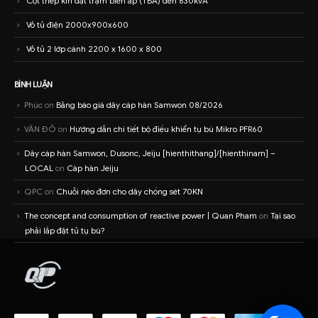
Cột thép kín đặt trạm biến áp (TBA) đến 630kvA
Vỏ tủ điện 2000x900x600
Vỏ tủ 2 lớp cánh 2200 x 1600 x 800
BÌNH LUẬN
Phúc
on
Bảng báo giá dây cáp hàn Samwon 08/2026
VĂN ĐỎ
on
Hướng dẫn chi tiết bộ điều khiển tụ bù Mikro PFR60
Dây cáp hàn Samwon, Dusonc, Jeiju [hienthithang]/[hienthinam] –
LOCAL
on
Cáp hàn Jeiju
QPC
on
Chuỗi néo đơn cho dây chống sét 70KN
The concept and consumption of reactive power | Quan Pham
on
Tại sao
phải lắp đặt tủ tụ bù?