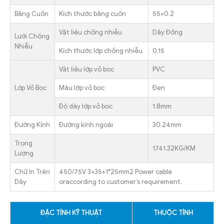
Băng Cuốn
Kích thước băng cuốn
55×0.2
Vật liệu chống nhiễu
Dây Đồng
Lưới Chống
Nhiễu
Kích thước lớp chống nhiễu
0.15
Vật liệu lớp vỏ bọc
PVC
Lớp Vỏ Bọc
Màu lớp vỏ bọc
Đen
Độ dày lớp vỏ bọc
1.8mm
Đường Kính
Đường kính ngoài
30.24mm
Trọng
1741.32KG/KM
Lượng
Chữ In Trên
450/75V 3×35+1*25mm2 Power cable
Dây
oraccording to customer’s requirement.
ĐẶC TÍNH KỸ THUẬT
THUỘC TÍNH