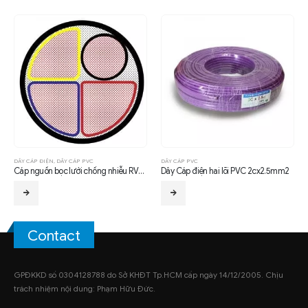
DÂY CÁP ĐIỆN
,
DÂY CÁP PVC
DÂY CÁP PVC
Cáp nguồn bọc lưới chống nhiễu RVVP 3×50 + 1x25mm2
Dây Cáp điện hai lõi PVC 2cx2.5mm2
Contact
GPĐKKD số 0304128788 do Sở KHĐT Tp.HCM cấp ngày 14/12/2005. Chịu
trách nhiệm nội dung: Phạm Hữu Đức.