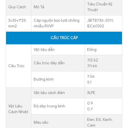
Tiêu Chuẩn Kỹ
Quy Cách
Mô Tả
Thuật
3×35+1*25
Cáp nguồn bọc lưới chống
JB/T8735-2011,
mm2
nhiễu RVVP
IEC60332
CẤU TRÚC CÁP
Vật liệu dẫn
Đồng
7/2.52
Cấu trúc dây dẫn
Cấu Trúc
7/1.66
7.56
Đường kính
5.1
Vật liệu cách điện
XLPE
0.9
Vật Liệu
Độ dày trung bình
0.7
Cách Nhiệt
Đen, Đỏ, Xanh,
Màu sắc
Cam