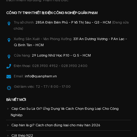
CÔNG TY TNHH
THIẾT BỊ ĐIỆN CÔNG NGHIỆP
QUÂN PHẠM
Trụ sở chính:
285A Điện Biên Phủ - P Võ Thị Sáu - Q3 - HCM
(Đang sửa
chữa)
Xưởng Sản Xuất - Văn Phòng Xưởng:
331 An Dương Vương - P.An Lạc -
Q.Bình Tân - HCM
Cửa hàng:
29 Lương Nhữ Học P.10 - Q.5 - HCM
Điện thoại:
028 3930 4952 - 028 3930 2400
Email:
info@quanpham.vn
Giờ làm việc:
T2 - T7 / 8:00 - 17:00
BÀI VIẾT MỚI
Cáp Cao Su Là Gì? Ứng Dụng Và Cách Chọn Đúng Loại Cho Công
Nghiệp
Cáp hàn là gì? Cách chọn đúng loại cho máy hàn 2026
Cột thép N22