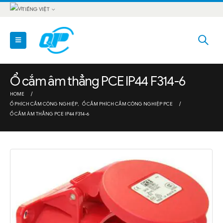
TIẾNG VIỆT
Ổ cắm âm thẳng PCE IP44 F314-6
HOME
Ổ PHÍCH CẮM CÔNG NGHIỆP
,
Ổ CẮM PHÍCH CẮM CÔNG NGHIỆP PCE
Ổ CẮM ÂM THẲNG PCE IP44 F314-6