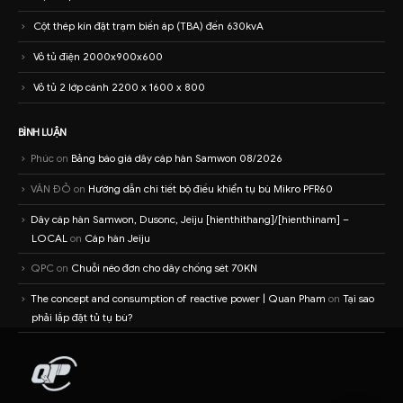
Cột thép kín đặt trạm biến áp (TBA) đến 630kvA
Vỏ tủ điện 2000x900x600
Vỏ tủ 2 lớp cánh 2200 x 1600 x 800
BÌNH LUẬN
Phúc
on
Bảng báo giá dây cáp hàn Samwon 08/2026
VĂN ĐỎ
on
Hướng dẫn chi tiết bộ điều khiển tụ bù Mikro PFR60
Dây cáp hàn Samwon, Dusonc, Jeiju [hienthithang]/[hienthinam] –
LOCAL
on
Cáp hàn Jeiju
QPC
on
Chuỗi néo đơn cho dây chống sét 70KN
The concept and consumption of reactive power | Quan Pham
on
Tại sao
phải lắp đặt tủ tụ bù?