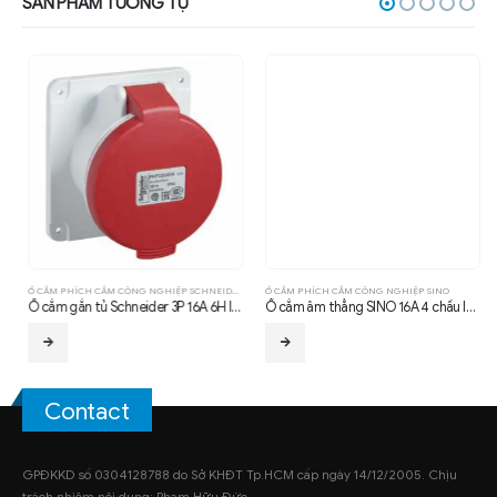
SẢN PHẨM TƯƠNG TỰ
Ổ CẮM PHÍCH CẮM CÔNG NGHIỆP SCHNEIDER
Ổ CẮM PHÍCH CẮM CÔNG NGHIỆP SINO
Ổ cắm gắn tủ Schneider 3P 16A 6H IP44
Ổ cắm âm thẳng SINO 16A 4 chấu IP44
Contact
GPĐKKD số 0304128788 do Sở KHĐT Tp.HCM cấp ngày 14/12/2005. Chịu
trách nhiệm nội dung: Phạm Hữu Đức.