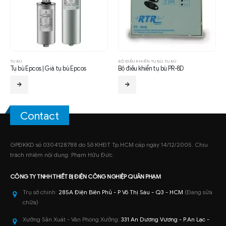
TỤ BÙ
BỘ ĐIỀU KHIỂN TỤ BÙ
,
TỤ BÙ
Tụ bù Epcos | Giá tụ bù Epcos
Bộ điều khiển tụ bù PR-8D
Contact
GPĐKKD số 0304128788 do Sở KHĐT Tp.HCM cấp ngày 14/12/2005. Chịu
trách nhiệm nội dung: Phạm Hữu Đức.
CÔNG TY TNHH
THIẾT BỊ ĐIỆN CÔNG NGHIỆP
QUÂN PHẠM
Trụ sở chính:
285A Điện Biên Phủ - P Võ Thị Sáu - Q3 - HCM
(Đang sửa
chữa)
Xưởng Sản Xuất - Văn Phòng Xưởng:
331 An Dương Vương - P.An Lạc -