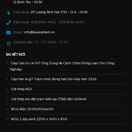
Q.Bình Tân - HCM
Cửa hàng:
29 Lương Nhữ Học P.10 - Q.5 - HCM
Điện thoại:
028 3930 4952 - 028 3930 2400
Email:
info@quanpham.vn
Giờ làm việc:
T2 - T7 / 8:00 - 17:00
BÀI VIẾT MỚI
Cáp Cao Su Là Gì? Ứng Dụng Và Cách Chọn Đúng Loại Cho Công
Nghiệp
Cáp hàn là gì? Cách chọn đúng loại cho máy hàn 2026
Cột thép N22
Cột thép kín đặt trạm biến áp (TBA) đến 630kvA
Vỏ tủ điện 2000x900x600
Vỏ tủ 2 lớp cánh 2200 x 1600 x 800