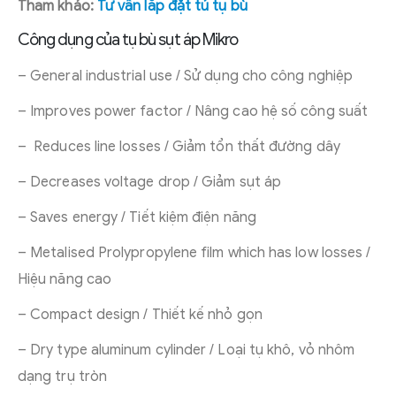
Tham khảo:
Tư vấn lắp đặt tủ tụ bù
Công dụng của tụ bù sụt áp Mikro
– General industrial use / Sử dụng cho công nghiệp
– Improves power factor / Nâng cao hệ số công suất
– Reduces line losses / Giảm tổn thất đường dây
– Decreases voltage drop / Giảm sụt áp
– Saves energy / Tiết kiệm điện năng
– Metalised Prolypropylene film which has low losses /
Hiệu năng cao
– Compact design / Thiết kế nhỏ gọn
– Dry type aluminum cylinder / Loại tụ khô, vỏ nhôm
dạng trụ tròn