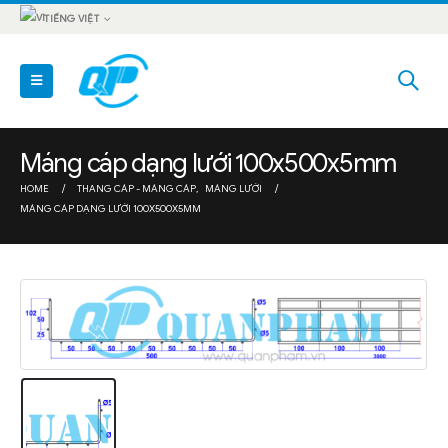
TIẾNG VIỆT
Máng cáp dạng lưới 100x500x5mm
HOME
THANG CÁP - MÁNG CÁP
,
MÁNG LƯỚI
MÁNG CÁP DẠNG LƯỚI 100X500X5MM