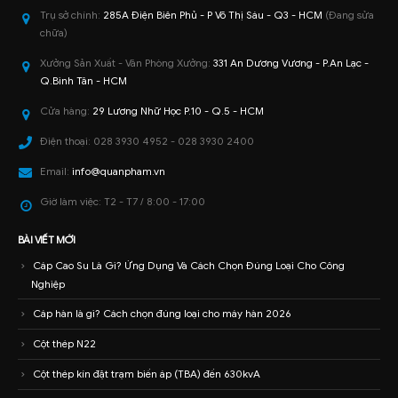
Trụ sở chính:
285A Điện Biên Phủ - P Võ Thị Sáu - Q3 - HCM
(Đang sửa
chữa)
Xưởng Sản Xuất - Văn Phòng Xưởng:
331 An Dương Vương - P.An Lạc -
Q.Bình Tân - HCM
Cửa hàng:
29 Lương Nhữ Học P.10 - Q.5 - HCM
Điện thoại:
028 3930 4952 - 028 3930 2400
Email:
info@quanpham.vn
Giờ làm việc:
T2 - T7 / 8:00 - 17:00
BÀI VIẾT MỚI
Cáp Cao Su Là Gì? Ứng Dụng Và Cách Chọn Đúng Loại Cho Công
Nghiệp
Cáp hàn là gì? Cách chọn đúng loại cho máy hàn 2026
Cột thép N22
Cột thép kín đặt trạm biến áp (TBA) đến 630kvA