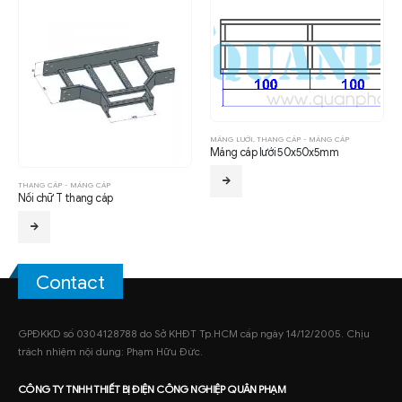
MÁNG LƯỚI
,
THANG CÁP - MÁNG CÁP
Máng cáp lưới 50x50x5mm
THANG CÁP - MÁNG CÁP
Nối chữ T thang cáp
Contact
GPĐKKD số 0304128788 do Sở KHĐT Tp.HCM cấp ngày 14/12/2005. Chịu
trách nhiệm nội dung: Phạm Hữu Đức.
CÔNG TY TNHH
THIẾT BỊ ĐIỆN CÔNG NGHIỆP
QUÂN PHẠM