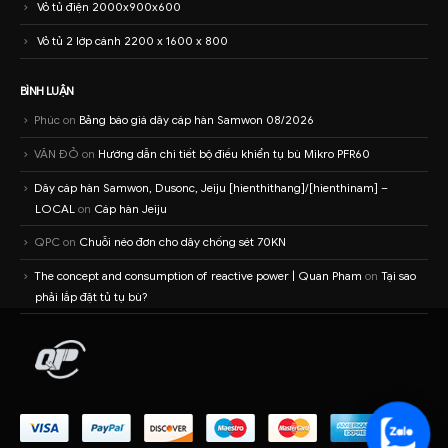
Vỏ tủ điện 2000x900x600
Vỏ tủ 2 lớp cánh 2200 x 1600 x 800
BÌNH LUẬN
Phúc
on
Bảng báo giá dây cáp hàn Samwon 08/2026
VĂN ĐỎ
on
Hướng dẫn chi tiết bộ điều khiển tụ bù Mikro PFR60
Dây cáp hàn Samwon, Dusonc, Jeiju [hienthithang]/[hienthinam] –
LOCAL
on
Cáp hàn Jeiju
QPC
on
Chuỗi néo đơn cho dây chống sét 70KN
The concept and consumption of reactive power | Quan Pham
on
Tại sao
phải lắp đặt tủ tụ bù?