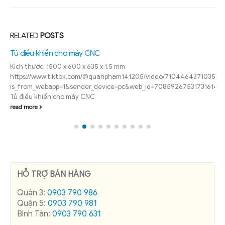
RELATED
POSTS
Tủ điều khiển cho máy CNC
Kích thước: 1500 x 600 x 635 x 1.5 mm
https://www.tiktok.com/@quanpham141205/video/710446437103578
is_from_webapp=1&sender_device=pc&web_id=708592675317316147
Tủ điều khiển cho máy CNC
read more
HỖ TRỢ BÁN HÀNG
Quận 3:
0903 790 986
Quận 5:
0903 790 981
Bình Tân:
0903 790 631