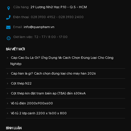
Cửa hàng:
29 Lương Nhữ Học P.10 - Q.5 - HCM
Điện thoại:
028 3930 4952 - 028 3930 2400
Email:
info@quanpham.vn
Giờ làm việc:
T2 - T7 / 8:00 - 17:00
BÀI VIẾT MỚI
Cáp Cao Su Là Gì? Ứng Dụng Và Cách Chọn Đúng Loại Cho Công
Nghiệp
Cáp hàn là gì? Cách chọn đúng loại cho máy hàn 2026
Cột thép N22
Cột thép kín đặt trạm biến áp (TBA) đến 630kvA
Vỏ tủ điện 2000x900x600
Vỏ tủ 2 lớp cánh 2200 x 1600 x 800
BÌNH LUẬN