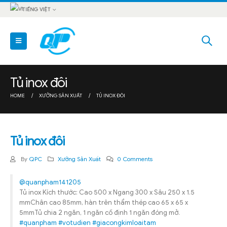
TIẾNG VIỆT
Tủ inox đôi
HOME
XƯỞNG SẢN XUẤT
TỦ INOX ĐÔI
Tủ inox đôi
By
QPC
Xưởng Sản Xuất
0 Comments
@quanpham141205
Tủ inox Kích thước: Cao 500 x Ngang 300 x Sâu 250 x 1.5
mmChân cao 85mm, hàn trên thẩm thép cao 65 x 65 x
5mmTủ chia 2 ngăn, 1 ngăn cố định 1 ngăn đóng mở.
#quanpham
#votudien
#giacongkimloaitam