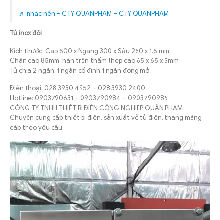
♬ nhạc nền – CTY QUANPHAM – CTY QUANPHAM
Tủ inox đôi
Kích thước: Cao 500 x Ngang 300 x Sâu 250 x 1.5 mm
Chân cao 85mm, hàn trên thẩm thép cao 65 x 65 x 5mm
Tủ chia 2 ngăn, 1 ngăn cố định 1 ngăn đóng mở.
Điện thoại: 028 3930 4952 – 028 3930 2400
Hotline: 0903790631 – 0903790984 – 0903790986
CÔNG TY TNHH THIẾT BỊ ĐIỆN CÔNG NGHIỆP QUÂN PHẠM
Chuyên cung cấp thiết bị điện, sản xuất vỏ tủ điện, thang máng
cáp theo yêu cầu