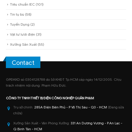
Tiêu chuẩn IEC
(101)
Tin tụ bù
(58)
Tuyển Dụng
(2)
Vật tư lưới điện
(31)
Xưởng Sản Xuất
(55)
Contact
GPĐKKD số 0304128788 do Sở KHĐT Tp.HCM cấp ngày 14/12/2005. Chịu
trách nhiệm nội dung: Phạm Hữu Đức.
CÔNG TY TNHH
THIẾT BỊ ĐIỆN CÔNG NGHIỆP
QUÂN PHẠM
Trụ sở chính:
285A Điện Biên Phủ - P Võ Thị Sáu - Q3 - HCM
(Đang sửa
chữa)
Xưởng Sản Xuất - Văn Phòng Xưởng:
331 An Dương Vương - P.An Lạc -
Q.Bình Tân - HCM