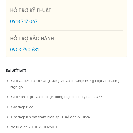
HỖ TRỢ KỸ THUẬT
0913 717 067
HỖ TRỢ BẢO HÀNH
0903 790 631
BÀI VIẾT MỚI
Cáp Cao Su Là Gì? Ứng Dụng Và Cách Chọn Đúng Loại Cho Công
Nghiệp
Cáp hàn là gì? Cách chọn đúng loại cho máy hàn 2026
Cột thép N22
Cột thép kín đặt trạm biến áp (TBA) đến 630kvA
Vỏ tủ điện 2000x900x600