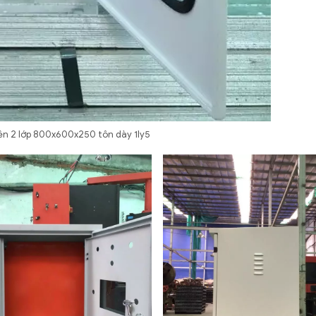
iên 2 lớp 800x600x250 tôn dày 1ly5