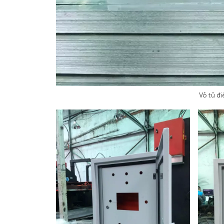
Vỏ tủ đ