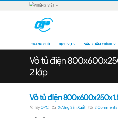
TIẾNG VIỆT
TRANG CHỦ
DỊCH VỤ
SẢN PHẨM CHÍNH
Vỏ tủ điện 800x600x250
2 lớp
Vỏ tủ điện 800x600x250x1.5 
By
QPC
Xưởng Sản Xuất
2 Comments