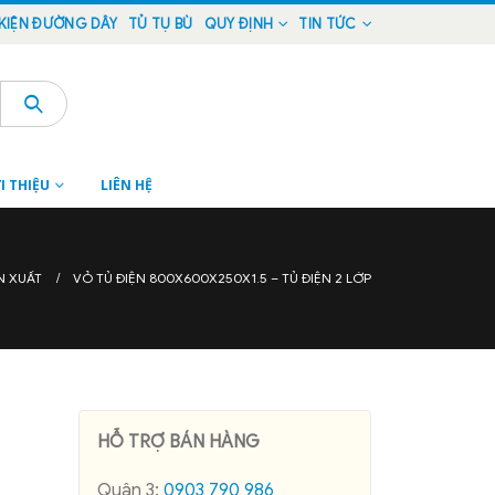
KIỆN ĐƯỜNG DÂY
TỦ TỤ BÙ
QUY ĐỊNH
TIN TỨC
I THIỆU
LIÊN HỆ
N XUẤT
VỎ TỦ ĐIỆN 800X600X250X1.5 – TỦ ĐIỆN 2 LỚP
HỖ TRỢ BÁN HÀNG
Quận 3:
0903 790 986