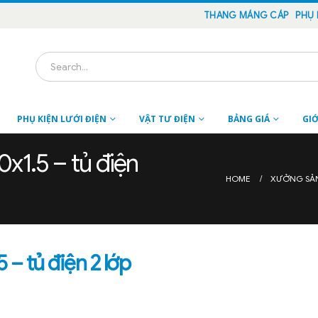
THANG MÁNG CÁP
PHỤ 
PHỤ KIỆN LƯỚI ĐIỆN
VẬT TƯ ĐIỆN
BẢNG GIÁ
GIỚ
x1.5 – tủ điện
HOME
XƯỞNG SẢ
– tủ điện 2 lớp