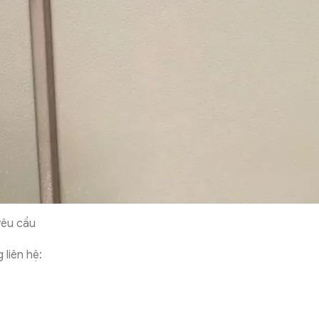
êu cầu
 liên hệ: