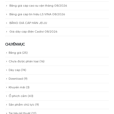
Tủ bảo vệ trạm biến áp 2200x800x800
Vỏ tủ sơn tĩnh điện RAL 7035
Bảng giá cáp cao su vận thăng 08/2026
Bảng giá cáp tín hiệu LS VINA 08/2026
BẢNG GIÁ CÁP HÀN JEIJU
Giá dây cáp điện Cadivi 08/2026
CHUYÊN MỤC
Bảng giá
(25)
Chưa được phân loại
(16)
Dây cáp
(74)
Download
(9)
Khuyến mãi
(3)
Ổ phích cắm
(43)