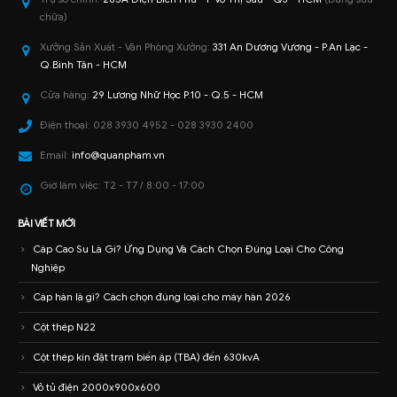
CÔNG TY TNHH
THIẾT BỊ ĐIỆN CÔNG NGHIỆP
QUÂN PHẠM
Trụ sở chính:
285A Điện Biên Phủ - P Võ Thị Sáu - Q3 - HCM
(Đang sửa
chữa)
Xưởng Sản Xuất - Văn Phòng Xưởng:
331 An Dương Vương - P.An Lạc -
Q.Bình Tân - HCM
Cửa hàng:
29 Lương Nhữ Học P.10 - Q.5 - HCM
Điện thoại:
028 3930 4952 - 028 3930 2400
Email:
info@quanpham.vn
Giờ làm việc:
T2 - T7 / 8:00 - 17:00
BÀI VIẾT MỚI
Cáp Cao Su Là Gì? Ứng Dụng Và Cách Chọn Đúng Loại Cho Công
Nghiệp
Cáp hàn là gì? Cách chọn đúng loại cho máy hàn 2026
Cột thép N22