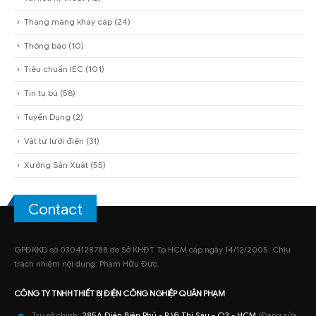
Sản phẩm chủ lực
(9)
Tài liệu kỹ thuật
(12)
Thang máng khay cáp
(24)
Thông báo
(10)
Tiêu chuẩn IEC
(101)
Tin tụ bù
(58)
Tuyển Dụng
(2)
Vật tư lưới điện
(31)
Xưởng Sản Xuất
(55)
Contact
GPĐKKD số 0304128788 do Sở KHĐT Tp.HCM cấp ngày 14/12/2005. Chịu
trách nhiệm nội dung: Phạm Hữu Đức.