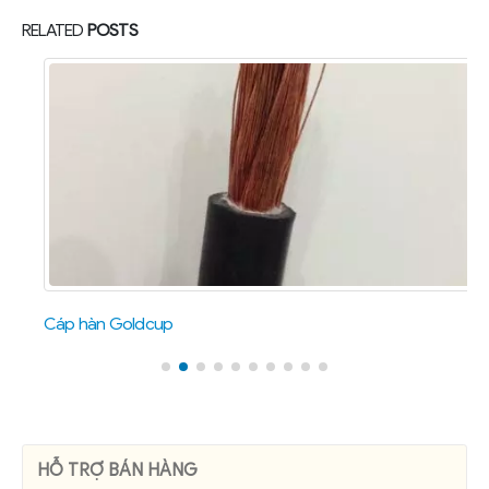
RELATED
POSTS
Cáp hàn Goldcup
Cáp hàn Goldcup Công ty đã nhận được Chứng chỉ phù hợp tiêu
chuẩn Việt Nam (cho Sản phẩm) Tiêu chuẩn ISO 9001:...
read more