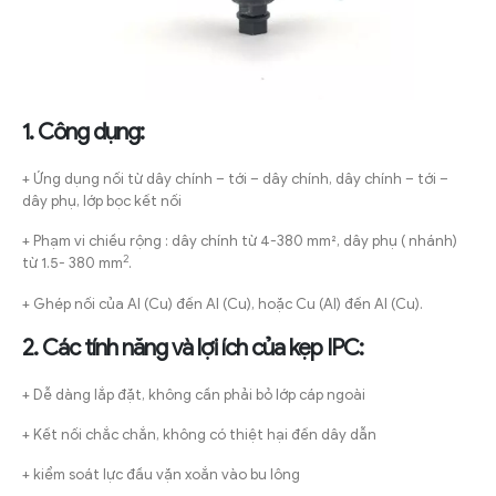
1. Công dụng:
+ Ứng dụng nối từ dây chính – tới – dây chính, dây chính – tới –
dây phụ, lớp bọc kết nối
+ Phạm vi chiều rộng : dây chính từ 4-380 mm², dây phụ ( nhánh)
2
từ 1.5- 380 mm
.
+ Ghép nối của Al (Cu) đến Al (Cu), hoặc Cu (Al) đến Al (Cu).
2. Các tính năng và lợi ích của kẹp IPC:
+ Dễ dàng lắp đặt, không cần phải bỏ lớp cáp ngoài
+ Kết nối chắc chắn, không có thiệt hại đến dây dẫn
+ kiểm soát lực đầu vặn xoắn vào bu lông