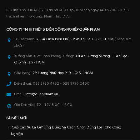
GPĐKKD số 0304128788 do Sở KHĐT Tp.HCM cấp ngày 14/12/2005. Chịu
trách nhiệm nội dung: Phạm Hữu Đức.
CÔNG TY TNHH
THIẾT BỊ ĐIỆN CÔNG NGHIỆP
QUÂN PHẠM
Trụ sở chính:
285A Điện Biên Phủ - P Võ Thị Sáu - Q3 - HCM
(Đang sửa
chữa)
Xưởng Sản Xuất - Văn Phòng Xưởng:
331 An Dương Vương - P.An Lạc -
Q.Bình Tân - HCM
Cửa hàng:
29 Lương Nhữ Học P.10 - Q.5 - HCM
Điện thoại:
028 3930 4952 - 028 3930 2400
Email:
info@quanpham.vn
Giờ làm việc:
T2 - T7 / 8:00 - 17:00
BÀI VIẾT MỚI
Cáp Cao Su Là Gì? Ứng Dụng Và Cách Chọn Đúng Loại Cho Công
Nghiệp