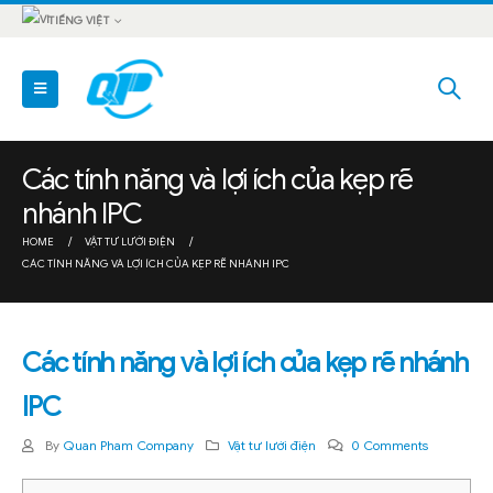
TIẾNG VIỆT
Các tính năng và lợi ích của kẹp rẽ
nhánh IPC
HOME
VẬT TƯ LƯỚI ĐIỆN
CÁC TÍNH NĂNG VÀ LỢI ÍCH CỦA KẸP RẼ NHÁNH IPC
Các tính năng và lợi ích của kẹp rẽ nhánh
IPC
By
Quan Pham Company
Vật tư lưới điện
0 Comments