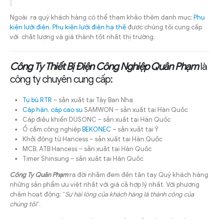
Ngoài ra quý khách hàng có thể tham khảo thêm danh mục:
Phụ
kiện lưới điện
,
Phụ kiện lưới điện hạ thế
được chúng tôi cung cấp
với chất lượng và giá thành tốt nhất thị trường.
Công Ty Thiết Bị Điện Công Nghiệp Quân Phạm
là
công ty chuyên cung cấp:
Tụ bù RTR
– sản xuất tại Tây Ban Nha
Cáp hàn
,
cáp cao su
SAMWON – sản xuất tại Hàn Quốc
Cáp điều khiển DUSONC – sản xuất tại Hàn Quốc
Ổ cắm công nghiệp
BEKONEC
– sản xuất tại Ý
Khởi động từ Hancess – sản xuất tại Hàn Quốc
MCB, ATB Hancess – sản xuất tại Hàn Quốc
Timer Shinsung – sản xuất tại Hàn Quốc
Công Ty Quân Phạm
ra đời nhằm đem đến tận tay Quý khách hàng
những sản phẩm ưu việt nhất với giá cả hợp lý nhất. Với phương
châm hoạt động: “
Sự hài lòng của khách hàng là thành công của
chúng tôi
“.