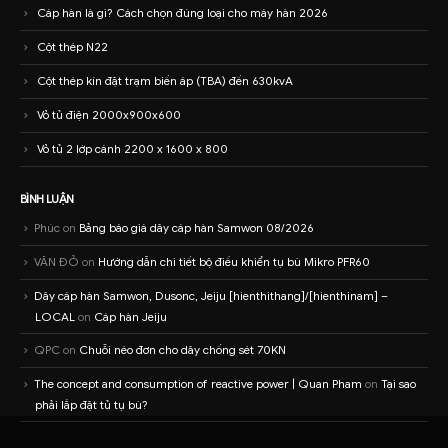
Cáp hàn là gì? Cách chọn đúng loại cho máy hàn 2026
Cột thép N22
Cột thép kín đặt trạm biến áp (TBA) đến 630kvA
Vỏ tủ điện 2000x900x600
Vỏ tủ 2 lớp cánh 2200 x 1600 x 800
BÌNH LUẬN
Phúc
on
Bảng báo giá dây cáp hàn Samwon 08/2026
VĂN ĐỎ
on
Hướng dẫn chi tiết bộ điều khiển tụ bù Mikro PFR60
Dây cáp hàn Samwon, Dusonc, Jeiju [hienthithang]/[hienthinam] –
LOCAL
on
Cáp hàn Jeiju
QPC
on
Chuỗi néo đơn cho dây chống sét 70KN
The concept and consumption of reactive power | Quan Pham
on
Tại sao
phải lắp đặt tủ tụ bù?