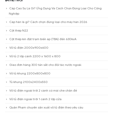
BÀI VIẾT MỚI
Cáp Cao Su Là Gì? Ứng Dụng Và Cách Chọn Đúng Loại Cho Công
Nghiệp
Cáp hàn là gì? Cách chọn đúng loại cho máy hàn 2026
Cột thép N22
Cột thép kín đặt trạm biến áp (TBA) đến 630kvA
Vỏ tủ điện 2000x900x600
Vỏ tủ 2 lớp cánh 2200 x 1600 x 800
Giao đơn hàng 300 tấn sắt cho đối tác nước ngoài.
Vỏ tủ khung 2200x800x800
Tủ khung 2100x2400x550
Vỏ tủ điện ngoài trời 2 cánh có mái che chân đế
Vỏ tủ điện ngoài trời 1 cánh 2 lớp cửa
Quân Phạm chuyên sản xuất vỏ tủ điện theo yêu cầu