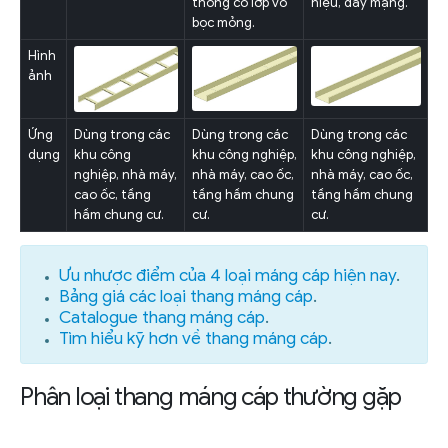
thống có lớp vỏ
hiệu, dây mạng.
bọc mỏng.
Hình
ảnh
Ứng
Dùng trong các
Dùng trong các
Dùng trong các
dụng
khu công
khu công nghiệp,
khu công nghiệp,
nghiệp, nhà máy,
nhà máy, cao ốc,
nhà máy, cao ốc,
cao ốc, tầng
tầng hầm chung
tầng hầm chung
hầm chung cư.
cư.
cư.
Ưu nhược điểm của 4 loại máng cáp hiện nay
.
Bảng giá các loại thang máng cáp
.
Catalogue thang máng cáp
.
Tìm hiểu kỹ hơn về thang máng cáp
.
Phân loại thang máng cáp thường gặp