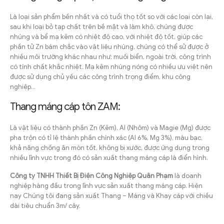
Là loại sản phẩm bền nhất và có tuổi thọ tốt so với các loại còn lại,
sau khi loại bỏ tạp chất trên bề mặt và làm khô, chúng được
nhúng và bể mạ kẽm có nhiệt độ cao, với nhiệt độ tốt, giúp các
phần tử Zn bám chắc vào vật liệu nhúng, chúng có thể sử được ở
nhiều môi trường khác nhau như: muối biển, ngoài trời, công trình
có tính chất khắc nhiệt. Mạ kẽm nhúng nóng có nhiều ưu việt nên
được sử dụng chủ yếu các công trình trọng điểm, khu công
nghiệp…
Thang máng cáp tôn ZAM:
Là vật liệu có thành phần Zn (Kẽm), Al (Nhôm) và Magie (Mg) được
pha trộn có tỉ lệ thành phần chính xác (Al 6%, Mg 3%), màu bạc,
khả năng chống ăn mòn tốt, không bị xước, được ứng dụng trong
nhiều lĩnh vực trong đó có sản xuất thang máng cáp là điển hình.
Công ty TNHH Thiết Bị Điện Công Nghiệp Quân Phạm
là doanh
nghiệp hàng đầu trong lĩnh vực sản xuất thang máng cáp. Hiện
nay Chúng tôi đang sản xuất Thang – Máng và Khay cáp với chiều
dài tiêu chuẩn 3m/ cây.