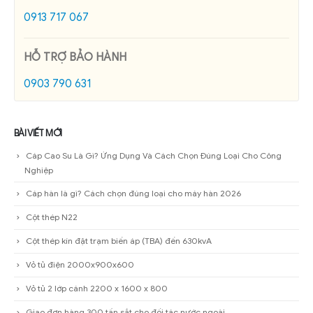
0913 717 067
HỖ TRỢ BẢO HÀNH
0903 790 631
BÀI VIẾT MỚI
Cáp Cao Su Là Gì? Ứng Dụng Và Cách Chọn Đúng Loại Cho Công
Nghiệp
Cáp hàn là gì? Cách chọn đúng loại cho máy hàn 2026
Cột thép N22
Cột thép kín đặt trạm biến áp (TBA) đến 630kvA
Vỏ tủ điện 2000x900x600
Vỏ tủ 2 lớp cánh 2200 x 1600 x 800
Giao đơn hàng 300 tấn sắt cho đối tác nước ngoài.