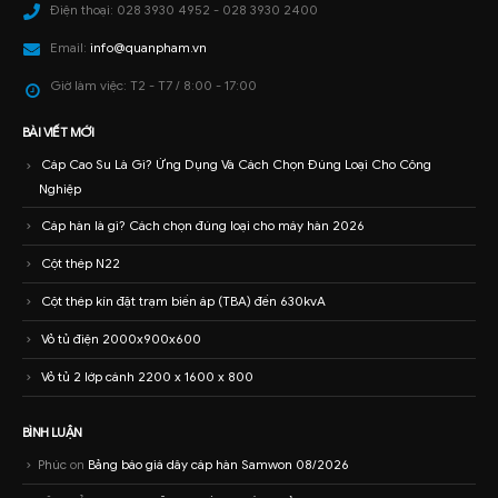
Điện thoại:
028 3930 4952 - 028 3930 2400
Email:
info@quanpham.vn
Giờ làm việc:
T2 - T7 / 8:00 - 17:00
BÀI VIẾT MỚI
Cáp Cao Su Là Gì? Ứng Dụng Và Cách Chọn Đúng Loại Cho Công
Nghiệp
Cáp hàn là gì? Cách chọn đúng loại cho máy hàn 2026
Cột thép N22
Cột thép kín đặt trạm biến áp (TBA) đến 630kvA
Vỏ tủ điện 2000x900x600
Vỏ tủ 2 lớp cánh 2200 x 1600 x 800
BÌNH LUẬN
Phúc
on
Bảng báo giá dây cáp hàn Samwon 08/2026