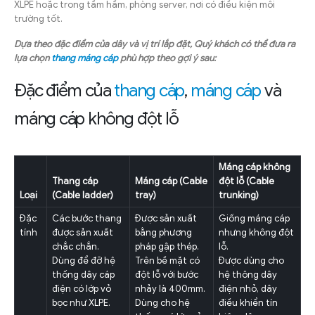
XLPE hoặc trong tầm hầm, phòng server, nơi có điều kiện môi
trường tốt.
Dựa theo đặc điểm của dây và vị trí lắp đặt, Quý khách có thể đưa ra
lựa chọn
thang máng cáp
phù hợp theo gợi ý sau:
Đặc điểm của
thang cáp
,
máng cáp
và
máng cáp không đột lỗ
Máng cáp không
Thang cáp
Máng cáp (Cable
đột lỗ (Cable
Loại
(Cable ladder)
tray)
trunking)
Đặc
Các bước thang
Được sản xuất
Giống máng cáp
tính
được sản xuất
bằng phương
nhưng không đột
chắc chắn.
pháp gập thép.
lỗ.
Dùng để đỡ hệ
Trên bề mặt có
Được dùng cho
thống dây cáp
đột lỗ với bước
hệ thông dây
điện có lớp vỏ
nhảy là 400mm.
điện nhỏ, dây
bọc như XLPE.
Dùng cho hệ
điều khiển tín