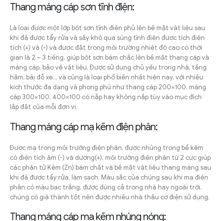
Thang máng cáp sơn tĩnh điện:
Là loại được một lớp bột sơn tĩnh điện phủ lên bề mặt vật liệu sau
khi đã được tẩy rửa và sấy khô qua súng tĩnh điện được tích điện
tích (+) và (-) và được đặt trong môi trường nhiệt độ cao có thời
gian là 2 – 3 tiếng, giúp bột sơn bám chắc lên bề mặt thang cáp và
máng cáp, bảo vệ vật liệu. Được sử dụng chủ yếu trong nhà, tầng
hầm, bãi đỗ xe… và cũng là loại phổ biến nhất hiện nay, với nhiều
kích thước đa dạng và phong phú như thang cáp 200×100, máng
cáp 300×100, 400×100 có nắp hay không nắp tùy vào mục đích
lắp đặt của mỗi đơn vị.
Thang máng cáp mạ kẽm điện phân:
Được mạ trong môi trường điện phân, được nhúng trong bể kẽm
có điện tích âm (-) và dương(+), môi trường điện phân từ 2 cực giúp
các phân tử Kẽm (Zn) bám chặt và bề mặt vật liệu thang máng sau
khi đã được tẩy rửa, làm sạch. Màu sắc của chúng sau khi mạ điện
phân có màu bạc trắng, được dùng cả trong nhà hay ngoài trời,
chúng có giá thành tốt nên được nhiều nhà thầu cơ điện sử dụng.
Thang máng cáp mạ kẽm nhúng nóng: