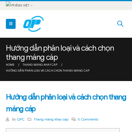
TIẾNG VIỆT
Hướng dẫn phân loại và cách chọn
thang máng cáp
HOME
THANG MÁNG KHAY CÁP
HƯỚNG DẪN PHÂN LOẠI VÀ CÁCH CHỌN THANG MÁNG CÁP
Hướng dẫn phân loại và cách chọn thang
máng cáp
By
QPC
Thang máng khay cáp
5 Comments