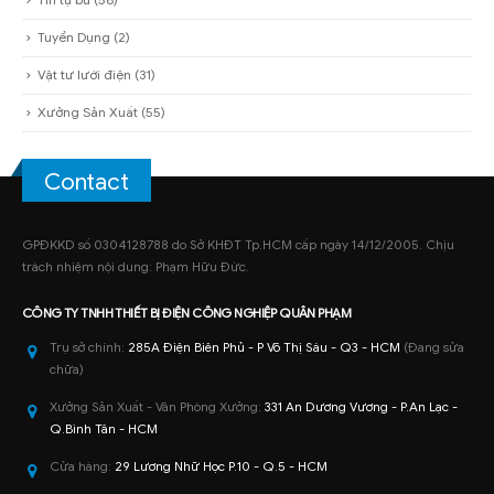
Tuyển Dụng
(2)
Vật tư lưới điện
(31)
Xưởng Sản Xuất
(55)
Contact
GPĐKKD số 0304128788 do Sở KHĐT Tp.HCM cấp ngày 14/12/2005. Chịu
trách nhiệm nội dung: Phạm Hữu Đức.
CÔNG TY TNHH
THIẾT BỊ ĐIỆN CÔNG NGHIỆP
QUÂN PHẠM
Trụ sở chính:
285A Điện Biên Phủ - P Võ Thị Sáu - Q3 - HCM
(Đang sửa
chữa)
Xưởng Sản Xuất - Văn Phòng Xưởng:
331 An Dương Vương - P.An Lạc -
Q.Bình Tân - HCM
Cửa hàng:
29 Lương Nhữ Học P.10 - Q.5 - HCM