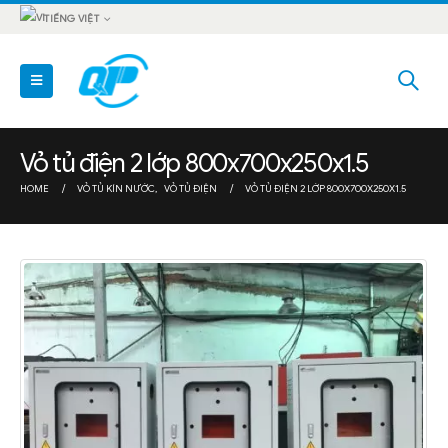
TIẾNG VIỆT
Vỏ tủ điện 2 lớp 800x700x250x1.5
HOME
VỎ TỦ KÍN NƯỚC
,
VỎ TỦ ĐIỆN
VỎ TỦ ĐIỆN 2 LỚP 800X700X250X1.5