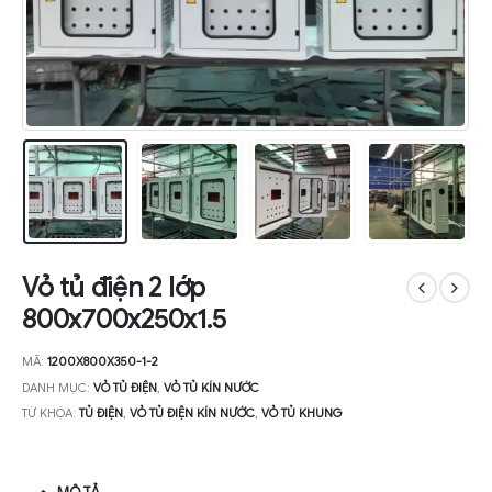
Vỏ tủ điện 2 lớp
800x700x250x1.5
MÃ:
1200X800X350-1-2
DANH MỤC:
VỎ TỦ ĐIỆN
,
VỎ TỦ KÍN NƯỚC
TỪ KHÓA:
TỦ ĐIỆN
,
VỎ TỦ ĐIỆN KÍN NƯỚC
,
VỎ TỦ KHUNG