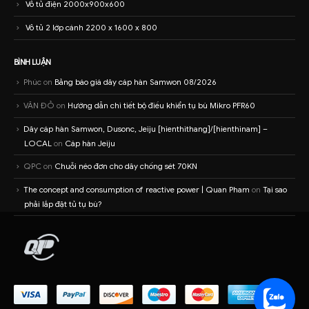
Vỏ tủ điện 2000x900x600
Vỏ tủ 2 lớp cánh 2200 x 1600 x 800
BÌNH LUẬN
Phúc
on
Bảng báo giá dây cáp hàn Samwon 08/2026
VĂN ĐỎ
on
Hướng dẫn chi tiết bộ điều khiển tụ bù Mikro PFR60
Dây cáp hàn Samwon, Dusonc, Jeiju [hienthithang]/[hienthinam] –
LOCAL
on
Cáp hàn Jeiju
QPC
on
Chuỗi néo đơn cho dây chống sét 70KN
The concept and consumption of reactive power | Quan Pham
on
Tại sao
phải lắp đặt tủ tụ bù?