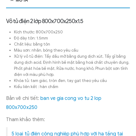
MÔ TẢ
Vỏ tủ điện 2 lớp 800x700x250x1.5
Kích thước: 800x700x250
Độ dày tôn: 1.5mm
Chất liệu: bằng tôn
Màu sơn: nhăn, bóng theo yêu cầu
Xử lý vỏ tủ điện: Tẩy dầu mỡ bằng dung dịch xút, Tẩy gỉ bằng
dung dịch acid, Định hình bề mặt bằng hoá chất chuyên dụng,
Phốt phát hóa bề mặt, Rửa nước, hong khô, Phun bột sơn tĩnh
điện với màu phù hợp.
Khóa tủ: tam giác, tròn đen, tay gạt theo yêu cầu
Kiểu liên kết : hàn chấm
Bản vẽ chi tiết:
ban ve gia cong vo tu 2 lop
800x700x250
Tham khảo thêm:
5 loại tủ điện công nghiệp phù hợp với hạ tầng tại