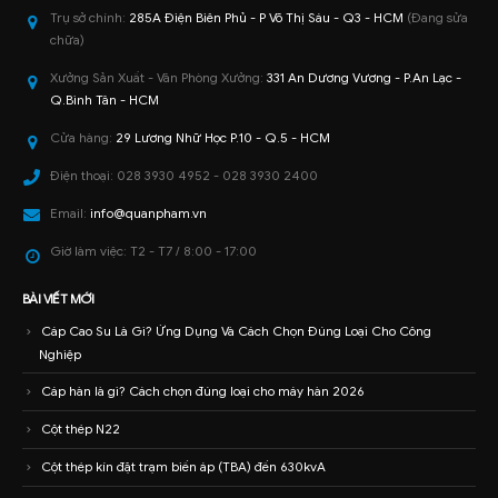
Trụ sở chính:
285A Điện Biên Phủ - P Võ Thị Sáu - Q3 - HCM
(Đang sửa
chữa)
Xưởng Sản Xuất - Văn Phòng Xưởng:
331 An Dương Vương - P.An Lạc -
Q.Bình Tân - HCM
Cửa hàng:
29 Lương Nhữ Học P.10 - Q.5 - HCM
Điện thoại:
028 3930 4952 - 028 3930 2400
Email:
info@quanpham.vn
Giờ làm việc:
T2 - T7 / 8:00 - 17:00
BÀI VIẾT MỚI
Cáp Cao Su Là Gì? Ứng Dụng Và Cách Chọn Đúng Loại Cho Công
Nghiệp
Cáp hàn là gì? Cách chọn đúng loại cho máy hàn 2026
Cột thép N22
Cột thép kín đặt trạm biến áp (TBA) đến 630kvA