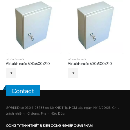
VỎ TỦ KÍN NƯỚC
VỎ TỦ KÍN NƯỚC
Vỏ tủ kín nước 800x600x210
Vỏ tủ kín nước 600x500x210
Contact
GPĐKKD số 0304128788 do Sở KHĐT Tp.HCM cấp ngày 14/12/2005. Chịu
trách nhiệm nội dung: Phạm Hữu Đức.
CÔNG TY TNHH
THIẾT BỊ ĐIỆN CÔNG NGHIỆP
QUÂN PHẠM