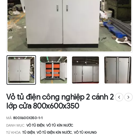
Vỏ tủ điện công nghiệp 2 cánh 2
lớp cửa 800x600x350
MÃ:
800X600X350-1-1
DANH MỤC:
VỎ TỦ ĐIỆN
,
VỎ TỦ KÍN NƯỚC
TỪ KHÓA:
TỦ ĐIỆN
,
VỎ TỦ ĐIỆN KÍN NƯỚC
,
VỎ TỦ KHUNG