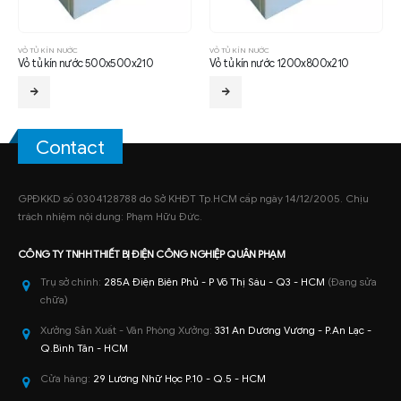
VỎ TỦ KÍN NƯỚC
VỎ TỦ KÍN NƯỚC
Vỏ tủ kín nước 500x500x210
Vỏ tủ kín nước 1200x800x210
Contact
GPĐKKD số 0304128788 do Sở KHĐT Tp.HCM cấp ngày 14/12/2005. Chịu
trách nhiệm nội dung: Phạm Hữu Đức.
CÔNG TY TNHH
THIẾT BỊ ĐIỆN CÔNG NGHIỆP
QUÂN PHẠM
Trụ sở chính:
285A Điện Biên Phủ - P Võ Thị Sáu - Q3 - HCM
(Đang sửa
chữa)
Xưởng Sản Xuất - Văn Phòng Xưởng:
331 An Dương Vương - P.An Lạc -
Q.Bình Tân - HCM
Cửa hàng:
29 Lương Nhữ Học P.10 - Q.5 - HCM