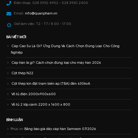
Điện thoại:
028 3930 4952 - 028 3930 2400
Email:
info@quanpham.vn
Giờ làm việc:
T2 - T7 / 8:00 - 17:00
BÀI VIẾT MỚI
Cáp Cao Su Là Gì? Ứng Dụng Và Cách Chọn Đúng Loại Cho Công
Nghiệp
Cáp hàn là gì? Cách chọn đúng loại cho máy hàn 2026
Cột thép N22
Cột thép kín đặt trạm biến áp (TBA) đến 630kvA
Vỏ tủ điện 2000x900x600
Vỏ tủ 2 lớp cánh 2200 x 1600 x 800
BÌNH LUẬN
Phúc
on
Bảng báo giá dây cáp hàn Samwon 07/2026