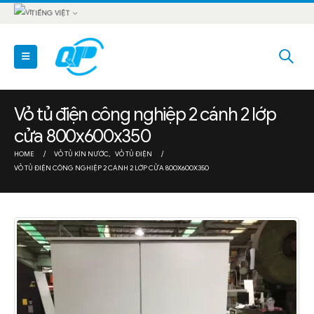
TIẾNG VIỆT
Vỏ tủ điện công nghiệp 2 cánh 2 lớp
cửa 800x600x350
HOME
VỎ TỦ KÍN NƯỚC
,
VỎ TỦ ĐIỆN
VỎ TỦ ĐIỆN CÔNG NGHIỆP 2 CÁNH 2 LỚP CỬA 800X600X350