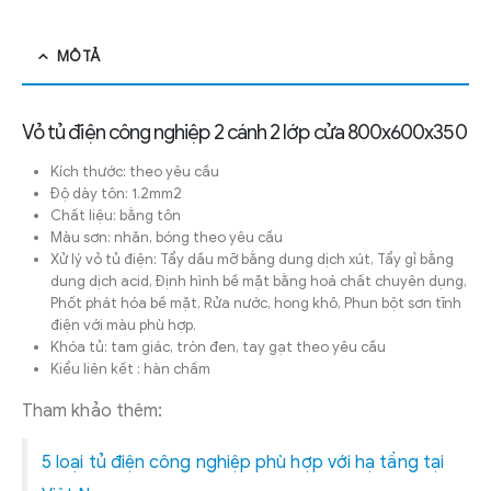
MÔ TẢ
Vỏ tủ điện công nghiệp 2 cánh 2 lớp cửa 800x600x350
Kích thước: theo yêu cầu
Độ dày tôn: 1.2mm2
Chất liệu: bằng tôn
Màu sơn: nhăn, bóng theo yêu cầu
Xử lý vỏ tủ điện: Tẩy dầu mỡ bằng dung dịch xút, Tẩy gỉ bằng
dung dịch acid, Định hình bề mặt bằng hoá chất chuyên dụng,
Phốt phát hóa bề mặt, Rửa nước, hong khô, Phun bột sơn tĩnh
điện với màu phù hợp.
Khóa tủ: tam giác, tròn đen, tay gạt theo yêu cầu
Kiểu liên kết : hàn chấm
Tham khảo thêm:
5 loại tủ điện công nghiệp phù hợp với hạ tầng tại