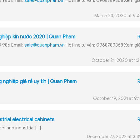
0 986 Email:
sale@quanpham.vn
Hotline tư vấn: 0968789868 Xem giá
March 23, 2020 at 9:
nghiệp kín nước 2020 | Quan Pham
R
0 986 Email:
sale@quanpham.vn
Hotline tư vấn: 0968789868 Xem giá
October 21, 2020 at 1:
g nghiệp giá rẻ uy tín | Quan Pham
R
October 19, 2021 at 9:
strial electrical cabinets
R
rs and industrial […]
December 27, 2022 at 3: