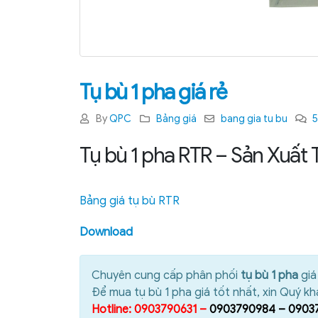
Tụ bù 1 pha giá rẻ
By
QPC
Bảng giá
bang gia tu bu
Tụ bù 1 pha RTR – Sản Xuất 
Bảng giá tụ bù RTR
Download
Chuyên cung cấp phân phối
tụ bù 1 pha
giá
Để mua tụ bù 1 pha giá tốt nhất, xin Quý khá
Hotline: 0903790631 –
0903790984 – 0903