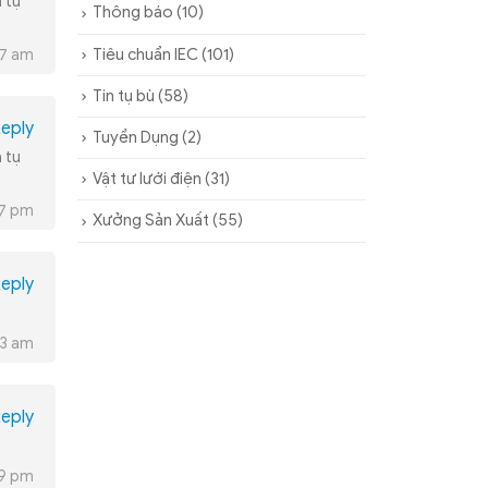
 tụ
Thông báo
(10)
Tiêu chuẩn IEC
(101)
47 am
Tin tụ bù
(58)
eply
Tuyển Dụng
(2)
 tụ
Vật tư lưới điện
(31)
27 pm
Xưởng Sản Xuất
(55)
eply
13 am
eply
39 pm