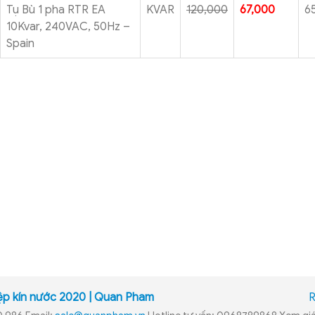
Tụ Bù 1 pha RTR EA
KVAR
120,000
67,000
6
10Kvar, 240VAC, 50Hz –
Spain
iệp kín nước 2020 | Quan Pham
R