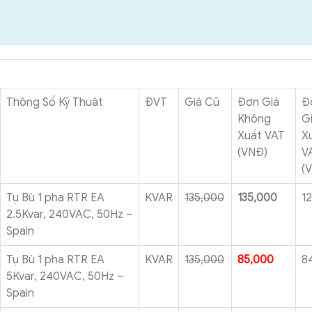
Thông Số Kỹ Thuật
ĐVT
Giá Cũ
Đơn Giá
Đ
Không
G
Xuất VAT
X
(VNĐ)
V
(
Tụ Bù 1 pha RTR EA
KVAR
135,000
135,000
1
2.5Kvar, 240VAC, 50Hz –
Spain
Tụ Bù 1 pha RTR EA
KVAR
135,000
85,000
8
5Kvar, 240VAC, 50Hz –
Spain