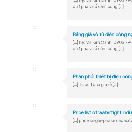
[…] hệ: Ms Kim Oanh: 0903 79
bù 1 pha và ổ cắm công […]
Bảng giá vỏ tủ điện công 
[…] hệ: Ms Kim Oanh: 0903 79
bù 1 pha và ổ cắm công […]
Phân phối thiết bị điện côn
[…] Tụ bù 1 pha giá rẻ […]
Price list of watertight indu
[…] price single-phase capacito