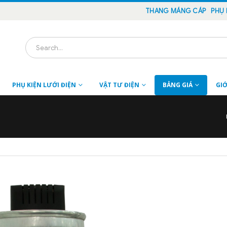
THANG MÁNG CÁP
PHỤ 
PHỤ KIỆN LƯỚI ĐIỆN
VẬT TƯ ĐIỆN
BẢNG GIÁ
GIỚ