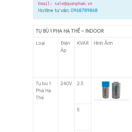
Email: sale@quanpham.vn
Hotline tư vấn:
0968789868
TỤ BÙ 1 PHA HẠ THẾ – INDOOR
Loại
Điện
KVAR
Hình Ảnh
Áp
Tụ bù 1
240V
2.5
Pha Hạ
Thế
5