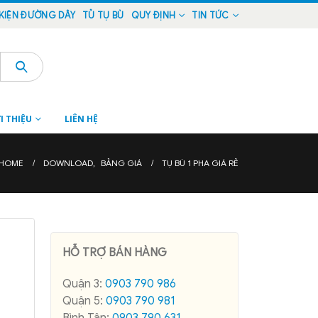
KIỆN ĐƯỜNG DÂY
TỦ TỤ BÙ
QUY ĐỊNH
TIN TỨC
I THIỆU
LIÊN HỆ
HOME
DOWNLOAD
,
BẢNG GIÁ
TỤ BÙ 1 PHA GIÁ RẺ
HỖ TRỢ BÁN HÀNG
Quận 3:
0903 790 986
Quận 5:
0903 790 981