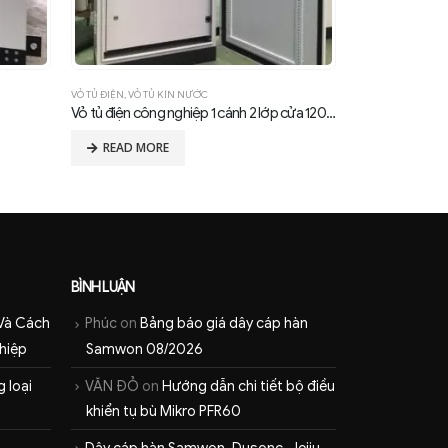
VỎ TỦ ĐIỆN
,
TỦ BẢNG ĐIỆN
VỎ TỦ ĐIỆN
,
VỎ TỦ 
Vỏ tủ điện công nghiệp 1 cánh 2 lớp cửa 1200x500x350
Vỏ tủ điện INOX
Vỏ tủ kín nướ
READ MORE
READ MOR
BÌNH LUẬN
Và Cách
Phúc
on
Bảng báo giá dây cáp hàn
hiệp
Samwon 08/2026
 loại
VĂN ĐỎ
on
Hướng dẫn chi tiết bộ điều
khiển tụ bù Mikro PFR60
Dây cáp hàn Samwon, Dusonc, Jeiju