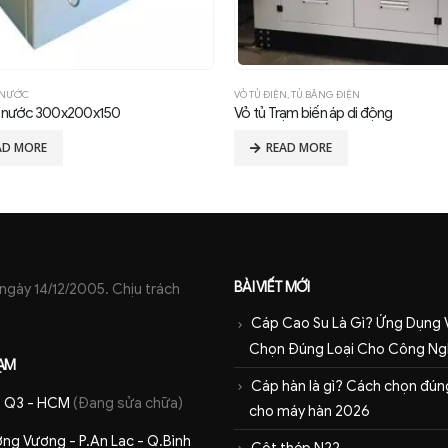
N
,
TỦ BẢNG ĐIỆN
VỎ TỦ ĐIỆN
,
VỎ TỦ KÍN NƯỚC
ạm biến áp di động
AD MORE
READ MORE
BÀI VIẾT MỚI
ày 14/12/2005. Chịu trách
Cáp Cao Su Là Gì? Ứng Dụng 
Chọn Đúng Loại Cho Công Ng
ẠM
Cáp hàn là gì? Cách chọn đúng
 - Q3 - HCM
(Đang sửa chữa)
cho máy hàn 2026
ng Vương - P.An Lạc - Q.Bình
Cột thép N22