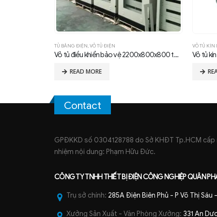
VỎ TỦ KÍN NƯỚC
VỎ TỦ ĐIỆ
Vỏ tủ điều khiển bảo vệ 2200x800x800 tôn ZAM
Vỏ tủ kín nước 300x200x150
Vỏ tủ Tr
READ MORE
RE
Contact
GPĐKKD số 0304128788 do Sở KHĐT Tp.HCM cấp ng
nhiệm nội dung: Phạm Hữu Đức.
CÔNG TY TNHH
THIẾT BỊ ĐIỆN CÔNG NGHIỆP
QUÂN PH
Trụ sở chính:
285A Điện Biên Phủ - P Võ Thị Sáu
Xưởng Sản Xuất - Văn Phòng Xưởng:
331 An Dươ