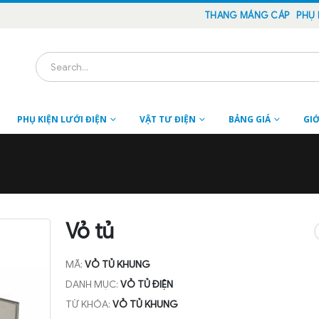
THANG MÁNG CÁP
PHỤ 
PHỤ KIỆN LƯỚI ĐIỆN
VẬT TƯ ĐIỆN
BẢNG GIÁ
GIỚ
Vỏ tủ
MÃ:
VỎ TỦ KHUNG
DANH MỤC:
VỎ TỦ ĐIỆN
TỪ KHÓA:
VỎ TỦ KHUNG