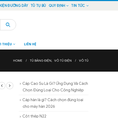
KIỆN ĐƯỜNG DÂY
TỦ TỤ BÙ
QUY ĐỊNH
TIN TỨC
I THIỆU
LIÊN HỆ
HOME
TỦ BẢNG ĐIỆN
,
VỎ TỦ ĐIỆN
VỎ TỦ
Cáp Cao Su Là Gì? Ứng Dụng Và Cách
Chọn Đúng Loại Cho Công Nghiệp
Cáp hàn là gì? Cách chọn đúng loại
cho máy hàn 2026
Cột thép N22