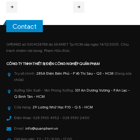
Contact
GPĐKKD số 0304128788 do Sở KHĐT Tp.HCM cấp ngày 14/12/2005. Chịu
trách nhiệm nội dung: Phạm Hữu Đức.
CÔNG TY TNHH
THIẾT BỊ ĐIỆN CÔNG NGHIỆP
QUÂN PHẠM
Trụ sở chính:
285A Điện Biên Phủ - P Võ Thị Sáu - Q3 - HCM
(Đang sửa
chữa)
Xưởng Sản Xuất - Văn Phòng Xưởng:
331 An Dương Vương - P.An Lạc -
Q.Bình Tân - HCM
Cửa hàng:
29 Lương Nhữ Học P.10 - Q.5 - HCM
Điện thoại:
028 3930 4952 - 028 3930 2400
Email:
info@quanpham.vn
Giờ làm việc:
T2 - T7 / 8:00 - 17:00