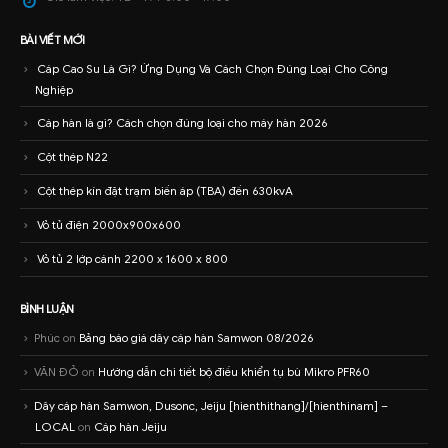
BÀI VIẾT MỚI
Cáp Cao Su Là Gì? Ứng Dụng Và Cách Chọn Đúng Loại Cho Công
Nghiệp
Cáp hàn là gì? Cách chọn đúng loại cho máy hàn 2026
Cột thép N22
Cột thép kín đặt trạm biến áp (TBA) đến 630kvA
Vỏ tủ điện 2000x900x600
Vỏ tủ 2 lớp cánh 2200 x 1600 x 800
BÌNH LUẬN
Phúc
on
Bảng báo giá dây cáp hàn Samwon 08/2026
VĂN ĐỎ
on
Hướng dẫn chi tiết bộ điều khiển tụ bù Mikro PFR60
Dây cáp hàn Samwon, Dusonc, Jeiju [hienthithang]/[hienthinam] –
LOCAL
on
Cáp hàn Jeiju