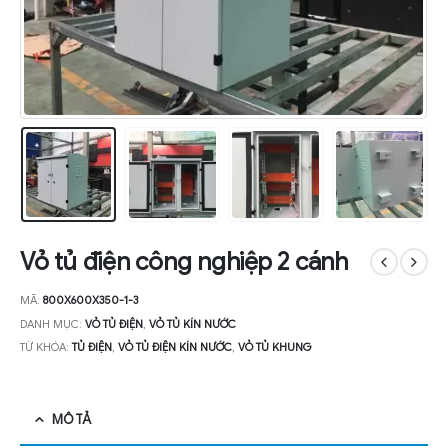
Vỏ tủ điện công nghiệp 2 cánh
MÃ:
800X600X350-1-3
DANH MỤC:
VỎ TỦ ĐIỆN
,
VỎ TỦ KÍN NƯỚC
TỪ KHÓA:
TỦ ĐIỆN
,
VỎ TỦ ĐIỆN KÍN NƯỚC
,
VỎ TỦ KHUNG
MÔ TẢ