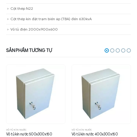
Cột thép N22
Cột thép kín đặt trạm biến áp (TBA) đến 630kvA
Vỏ tủ điện 2000x900x600
SẢN PHẨM TƯƠNG TỰ
VỎ TỦ KÍN NƯỚC
VỎ TỦ KÍN NƯỚC
Vỏ tủ kín nước 500x300x150
Vỏ tủ kín nước 400x300x150