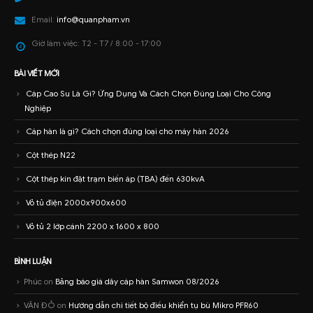
Email:
info@quanpham.vn
Giờ làm việc:
T2 - T7 / 8:00 - 17:00
BÀI VIẾT MỚI
Cáp Cao Su Là Gì? Ứng Dụng Và Cách Chọn Đúng Loại Cho Công
Nghiệp
Cáp hàn là gì? Cách chọn đúng loại cho máy hàn 2026
Cột thép N22
Cột thép kín đặt trạm biến áp (TBA) đến 630kvA
Vỏ tủ điện 2000x900x600
Vỏ tủ 2 lớp cánh 2200 x 1600 x 800
BÌNH LUẬN
Phúc
on
Bảng báo giá dây cáp hàn Samwon 08/2026
VĂN ĐỎ
on
Hướng dẫn chi tiết bộ điều khiển tụ bù Mikro PFR60