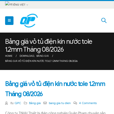
TIẾNG VIỆT
Bảng giá vỏ tủ điện kín nước tole
1.2mm Tháng 08/2026
HOME
DOWNLOAD
,
BẢNG GIÁ
BẢNG GIÁ VỎ TỦ ĐIỆN KÍN NƯỚC TOLE 1.2MM THÁNG 08/2026
Bảng giá vỏ tủ điện kín nước tole 1.2mm
Tháng 08/2026
By
QPC
Bảng giá
bang gia tu dien
4 Comments
Công ty TNHH Thiết bị điện công nghiệp Quân Phạm chuyên sản