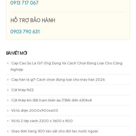
0913 717 067
HỖ TRỢ BẢO HÀNH
0903 790 631
BÀI VIẾT MỚI
Cáp Cao Su Là Gì? Ứng Dụng Và Cách Chọn Đúng Loại Cho Công
Nghiệp
Cáp hàn là gì? Cách chọn đúng loại cho máy hàn 2026
Cột thép N22
Cột thép kín đặt trạm biến áp (TBA) đến 630kvA
Vỏ tủ điện 2000x900x600
Vỏ tủ 2 lớp cánh 2200 x 1600 x 800
Giao đơn hàng 300 tấn sắt cho đối tác nước ngoài.