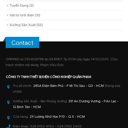
Tuyển Dụng
(2)
Vật tư lưới điện
(31)
Xưởng Sản Xuất
(55)
Contact
GPĐKKD số 0304128788 do Sở KHĐT Tp.HCM cấp ngày 14/12/2005. Chịu
trách nhiệm nội dung: Phạm Hữu Đức.
CÔNG TY TNHH
THIẾT BỊ ĐIỆN CÔNG NGHIỆP
QUÂN PHẠM
Trụ sở chính:
285A Điện Biên Phủ - P Võ Thị Sáu - Q3 - HCM
(Đang sửa
chữa)
Xưởng Sản Xuất - Văn Phòng Xưởng:
331 An Dương Vương - P.An Lạc -
Q.Bình Tân - HCM
Cửa hàng:
29 Lương Nhữ Học P.10 - Q.5 - HCM
Điện thoại:
028 3930 4952 - 028 3930 2400