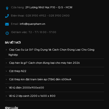
Cửa hàng:
29 Lương Nhữ Học P.10 - Q.5 - HCM
Điện thoại:
028 3930 4952 - 028 3930 2400
Email:
info@quanpham.vn
Giờ làm việc:
T2 - T7 / 8:00 - 17:00
BÀI VIẾT MỚI
Cáp Cao Su Là Gì? Ứng Dụng Và Cách Chọn Đúng Loại Cho Công
Nghiệp
Cáp hàn là gì? Cách chọn đúng loại cho máy hàn 2026
Cột thép N22
Cột thép kín đặt trạm biến áp (TBA) đến 630kvA
Vỏ tủ điện 2000x900x600
Vỏ tủ 2 lớp cánh 2200 x 1600 x 800
BÌNH LUẬN