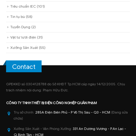
Tiêu chuẩn IEC
(101)
Tin tụ bù
(58)
Tuyển Dụng
(2)
Vật tư lưới điện
(31)
Xưởng Sản Xuất
(55)
Contact
GPĐKKD số 0304128788 do Sở KHĐT Tp.HCM cấp ngày 14/12/2005. Chịu
trách nhiệm nội dung: Phạm Hữu Đức.
CÔNG TY TNHH
THIẾT BỊ ĐIỆN CÔNG NGHIỆP
QUÂN PHẠM
Trụ sở chính:
285A Điện Biên Phủ - P Võ Thị Sáu - Q3 - HCM
(Đang sửa
chữa)
Xưởng Sản Xuất - Văn Phòng Xưởng:
331 An Dương Vương - P.An Lạc -
Q.Bình Tân - HCM