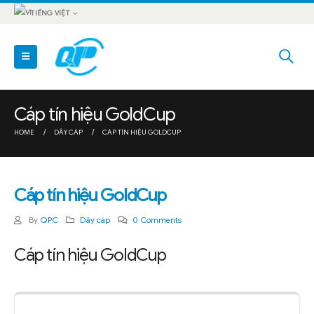
TIẾNG VIỆT
Cáp tín hiệu GoldCup
HOME
DÂY CÁP
CÁP TÍN HIỆU GOLDCUP
Cáp tín hiệu GoldCup
By
QPC
Dây cáp
0 Comments
Cáp tín hiệu GoldCup