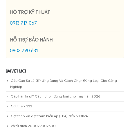
HỖ TRỢ KỸ THUẬT
0913 717 067
HỖ TRỢ BẢO HÀNH
0903 790 631
BÀI VIẾT MỚI
Cáp Cao Su Là Gì? Ứng Dụng Và Cách Chọn Đúng Loại Cho Công
Nghiệp
Cáp hàn là gì? Cách chọn đúng loại cho máy hàn 2026
Cột thép N22
Cột thép kín đặt trạm biến áp (TBA) đến 630kvA
Vỏ tủ điện 2000x900x600