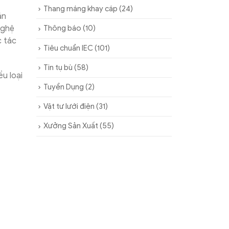
Thang máng khay cáp
(24)
ặn
nghệ
Thông báo
(10)
c tác
Tiêu chuẩn IEC
(101)
Tin tụ bù
(58)
u loại
Tuyển Dụng
(2)
Vật tư lưới điện
(31)
Xưởng Sản Xuất
(55)