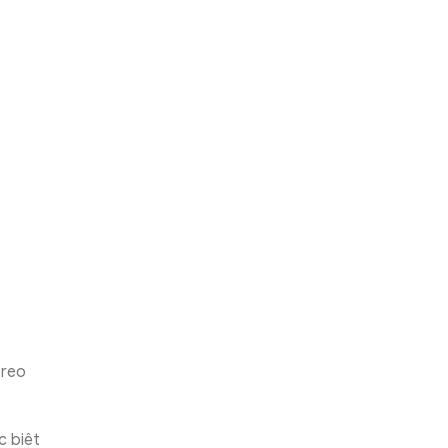
treo
c biệt