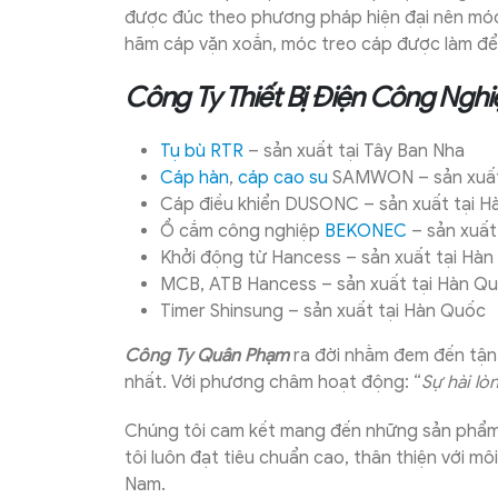
được đúc theo phương pháp hiện đại nên móc
hãm cáp vặn xoắn, móc treo cáp được làm để 
Công Ty Thiết Bị Điện Công Ngh
Tụ bù RTR
– sản xuất tại Tây Ban Nha
Cáp hàn
,
cáp cao su
SAMWON – sản xuất
Cáp điều khiển DUSONC – sản xuất tại 
Ổ cắm công nghiệp
BEKONEC
– sản xuất 
Khởi động từ Hancess – sản xuất tại Hà
MCB, ATB Hancess – sản xuất tại Hàn Q
Timer Shinsung – sản xuất tại Hàn Quốc
Công Ty Quân Phạm
ra đời nhằm đem đến tận 
nhất. Với phương châm hoạt động: “
Sự hài lò
Chúng tôi cam kết mang đến những sản phẩm
tôi luôn đạt tiêu chuẩn cao, thân thiện với mô
Nam.