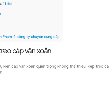
s
[
Hide
]
n
n Phạm là công ty chuyên cung cấp:
 treo cáp vặn xoắn
ụ kiện cáp vặn xoắn quan trọng không thể thiếu. Kẹp treo c
ư: