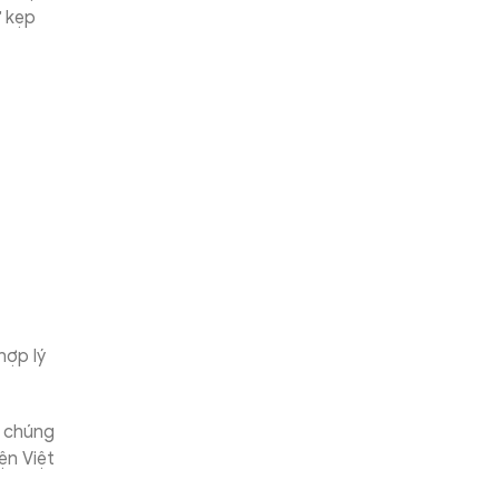
ư kẹp
hợp lý
a chúng
ện Việt