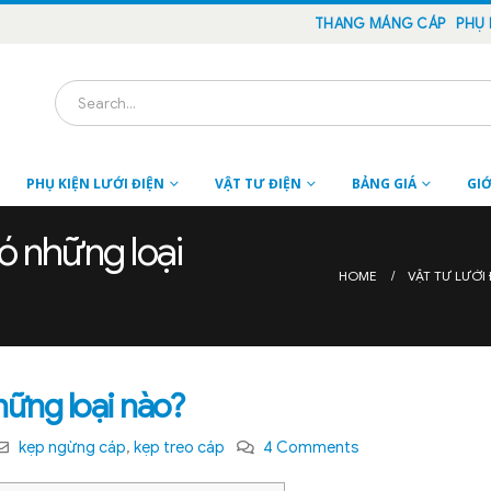
THANG MÁNG CÁP
PHỤ 
PHỤ KIỆN LƯỚI ĐIỆN
VẬT TƯ ĐIỆN
BẢNG GIÁ
GIỚ
ó những loại
HOME
VẬT TƯ LƯỚI 
hững loại nào?
kẹp ngừng cáp
,
kẹp treo cáp
4 Comments