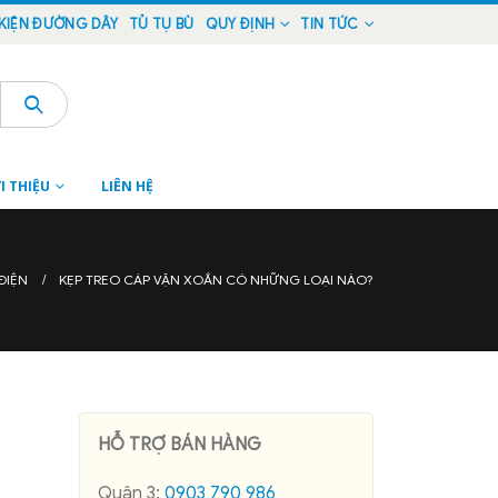
KIỆN ĐƯỜNG DÂY
TỦ TỤ BÙ
QUY ĐỊNH
TIN TỨC
I THIỆU
LIÊN HỆ
ĐIỆN
KẸP TREO CÁP VẶN XOẮN CÓ NHỮNG LOẠI NÀO?
HỖ TRỢ BÁN HÀNG
Quận 3:
0903 790 986