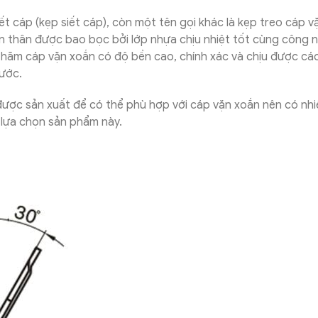
t cáp (kẹp siết cáp), còn một tên gọi khác là kẹp treo cáp v
ần thân được bao bọc bởi lớp nhựa chịu nhiệt tốt cùng công 
p hãm cáp vặn xoắn có độ bền cao, chính xác và chịu được cá
nước.
ược sản xuất để có thể phù hợp với cáp vặn xoắn nên có nhiề
i lựa chọn sản phẩm này.