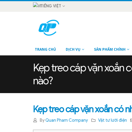
TIẾNG VIỆT
TRANG CHỦ
DỊCH VỤ
SẢN PHẨM CHÍNH
Kẹp treo cáp vặn xoắn c
nào?
Kẹp treo cáp vặn xoắn có n
By
Quan Pham Company
Vật tư lưới điện