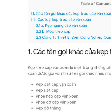
Table of Content
1
1. Các tên gọi khác của kẹp treo cáp vặn xoắ
2
2. Các loại kẹp treo cáp vặn xoắn
2.1
a. Kẹp ngừng cáp vặn xoắn
2.2
b. Móc treo cáp
2.3
Công Ty Thiết Bị Điện Công Nghiệp Quâ
1. Các tên gọi khác của kẹp
Kẹp treo cáp vặn xoắn là một trong những ph
xoắn được gọi với nhiều tên gọi khác nhau nh
Kẹp xiết cáp vặn xoắn
Kẹp siết cáp
Khóa néo cáp vặn xoắn
Khóa đỡ cáp vặn xoắn
Kẹp đỡ thẳng