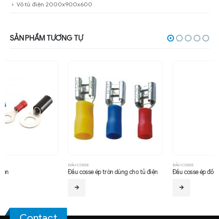
Vỏ tủ điện 2000x900x600
SẢN PHẨM TƯƠNG TỰ
ĐẦU COSSE
ĐẦU COSSE
Đầu cosse ép tròn dùng cho tủ điện
Đầu cosse ép đồng 1 lỗ – loại V
Contact