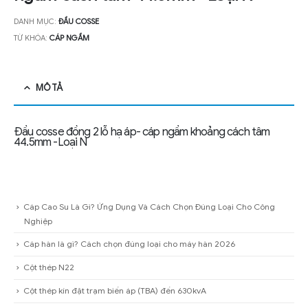
DANH MỤC:
ĐẦU COSSE
TỪ KHÓA:
CÁP NGẦM
MÔ TẢ
Đầu cosse đồng 2 lỗ hạ áp- cáp ngầm khoảng cách tâm
44.5mm -Loại N
Cáp Cao Su Là Gì? Ứng Dụng Và Cách Chọn Đúng Loại Cho Công
Nghiệp
Cáp hàn là gì? Cách chọn đúng loại cho máy hàn 2026
Cột thép N22
Cột thép kín đặt trạm biến áp (TBA) đến 630kvA