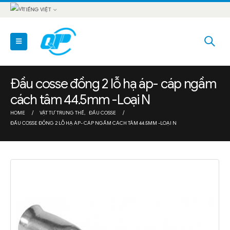
TIẾNG VIỆT
Đầu cosse đồng 2 lỗ hạ áp- cáp ngầm
cách tâm 44.5mm -Loại N
HOME
VẬT TƯ TRUNG THẾ
,
ĐẦU COSSE
ĐẦU COSSE ĐỒNG 2 LỖ HẠ ÁP- CÁP NGẦM CÁCH TÂM 44.5MM -LOẠI N