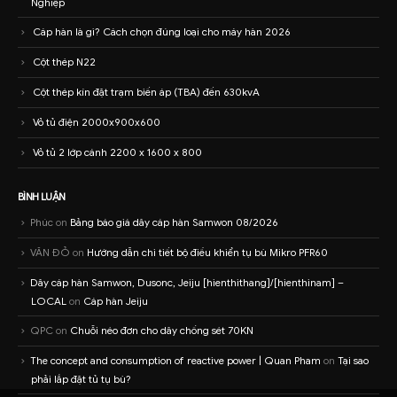
Nghiệp
Cáp hàn là gì? Cách chọn đúng loại cho máy hàn 2026
Cột thép N22
Cột thép kín đặt trạm biến áp (TBA) đến 630kvA
Vỏ tủ điện 2000x900x600
Vỏ tủ 2 lớp cánh 2200 x 1600 x 800
BÌNH LUẬN
Phúc
on
Bảng báo giá dây cáp hàn Samwon 08/2026
VĂN ĐỎ
on
Hướng dẫn chi tiết bộ điều khiển tụ bù Mikro PFR60
Dây cáp hàn Samwon, Dusonc, Jeiju [hienthithang]/[hienthinam] –
LOCAL
on
Cáp hàn Jeiju
QPC
on
Chuỗi néo đơn cho dây chống sét 70KN
The concept and consumption of reactive power | Quan Pham
on
Tại sao
phải lắp đặt tủ tụ bù?