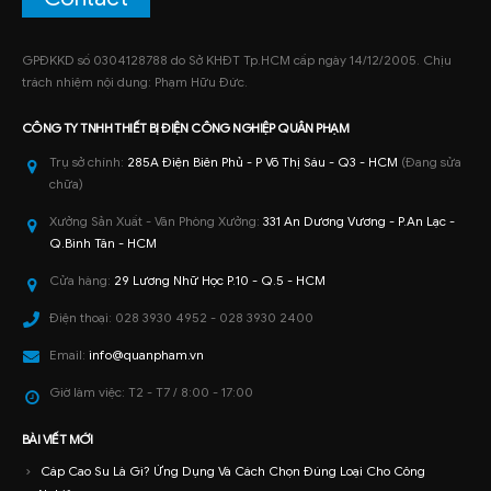
GPĐKKD số 0304128788 do Sở KHĐT Tp.HCM cấp ngày 14/12/2005. Chịu
trách nhiệm nội dung: Phạm Hữu Đức.
CÔNG TY TNHH
THIẾT BỊ ĐIỆN CÔNG NGHIỆP
QUÂN PHẠM
Trụ sở chính:
285A Điện Biên Phủ - P Võ Thị Sáu - Q3 - HCM
(Đang sửa
chữa)
Xưởng Sản Xuất - Văn Phòng Xưởng:
331 An Dương Vương - P.An Lạc -
Q.Bình Tân - HCM
Cửa hàng:
29 Lương Nhữ Học P.10 - Q.5 - HCM
Điện thoại:
028 3930 4952 - 028 3930 2400
Email:
info@quanpham.vn
Giờ làm việc:
T2 - T7 / 8:00 - 17:00
BÀI VIẾT MỚI
Cáp Cao Su Là Gì? Ứng Dụng Và Cách Chọn Đúng Loại Cho Công